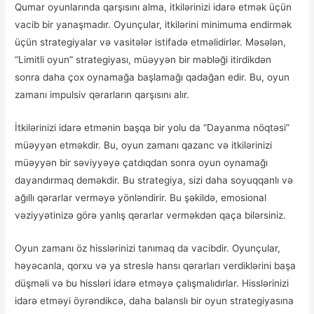
Qumar oyunlarında qarşısını alma, itkilərinizi idarə etmək üçün
vacib bir yanaşmadır. Oyunçular, itkilərini minimuma endirmək
üçün strategiyalar və vasitələr istifadə etməlidirlər. Məsələn,
“Limitli oyun” strategiyası, müəyyən bir məbləği itirdikdən
sonra daha çox oynamağa başlamağı qadağan edir. Bu, oyun
zamanı impulsiv qərarların qarşısını alır.
İtkilərinizi idarə etmənin başqa bir yolu da “Dayanma nöqtəsi”
müəyyən etməkdir. Bu, oyun zamanı qazanc və itkilərinizi
müəyyən bir səviyyəyə çatdıqdan sonra oyun oynamağı
dayandırmaq deməkdir. Bu strategiya, sizi daha soyuqqanlı və
ağıllı qərarlar verməyə yönləndirir. Bu şəkildə, emosional
vəziyyətinizə görə yanlış qərarlar verməkdən qaça bilərsiniz.
Oyun zamanı öz hisslərinizi tanımaq da vacibdir. Oyunçular,
həyəcanla, qorxu və ya streslə hansı qərarları verdiklərini başa
düşməli və bu hissləri idarə etməyə çalışmalıdırlar. Hisslərinizi
idarə etməyi öyrəndikcə, daha balanslı bir oyun strategiyasına