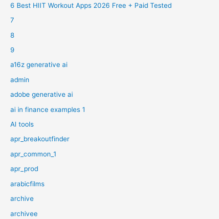
6 Best HIIT Workout Apps 2026 Free + Paid Tested
7
8
9
a16z generative ai
admin
adobe generative ai
ai in finance examples 1
AI tools
apr_breakoutfinder
apr_common_1
apr_prod
arabicfilms
archive
archivee