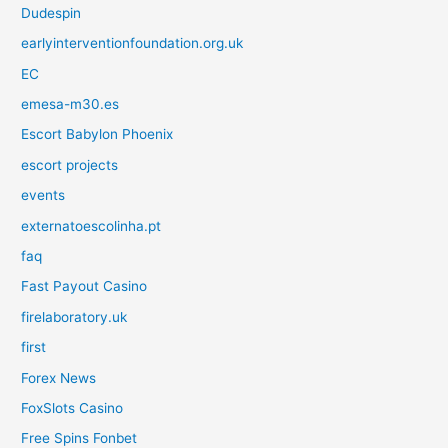
Dudespin
earlyinterventionfoundation.org.uk
EC
emesa-m30.es
Escort Babylon Phoenix
escort projects
events
externatoescolinha.pt
faq
Fast Payout Casino
firelaboratory.uk
first
Forex News
FoxSlots Casino
Free Spins Fonbet