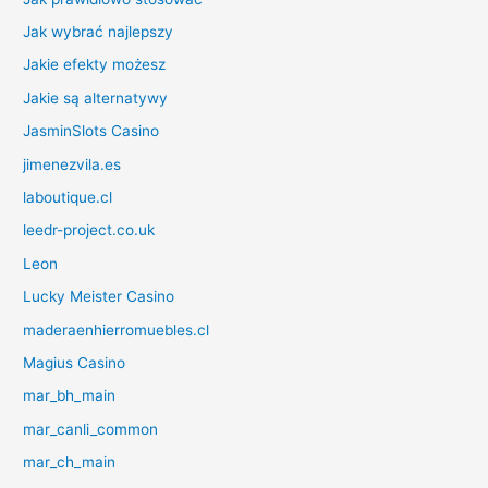
Jak wybrać najlepszy
Jakie efekty możesz
Jakie są alternatywy
JasminSlots Casino
jimenezvila.es
laboutique.cl
leedr-project.co.uk
Leon
Lucky Meister Casino
maderaenhierromuebles.cl
Magius Casino
mar_bh_main
mar_canli_common
mar_ch_main