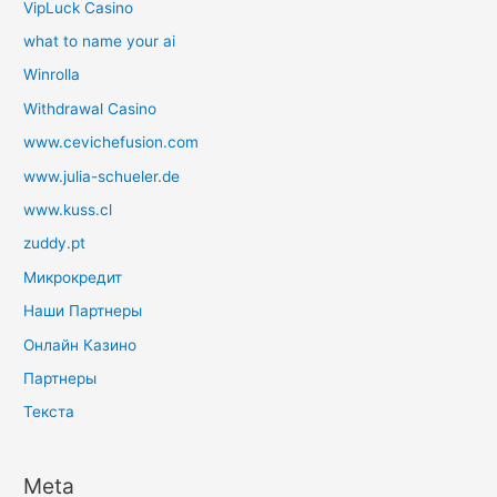
VipLuck Casino
what to name your ai
Winrolla
Withdrawal Casino
www.cevichefusion.com
www.julia-schueler.de
www.kuss.cl
zuddy.pt
Микрокредит
Наши Партнеры
Онлайн Казино
Партнеры
Текста
Meta