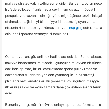
maliyyə strategiyaları tətbiq etməlidirlər. Bu, yalnız pulun necə
istifadə ediləcəyini anlamaqla deyil, həm də uzunmüddətli
perspektivdə qazanclı olmağa yönəlmiş düşüncə tərzini inkişaf
etdirməklə bağlıdır. İyi bir maliyyə idarəetməsi, oyun zamanı
hisslərinizi idarə etməyə kömək edir və
pinup giriş
edir ki, daha
düşüncəli qərarlar verməyinizi təmin edir.
Qumar oyunları, gözlənilməz hadisələrə doludur. Bu səbəbdən,
maliyyə idarəetməsi mütləqdir. Oyunçular, müəyyən bir büdcə
daxilində qalmaq, itkiləri qarşılayacaq qədər pul ayırmaq və
qazandıqları müddətdə yenidən yatırmaq üçün öz strateji
planlarını hazırlamalıdırlar. Bu yanaşma, oyunçuların maliyyə
itkilərini azaldar və oyun zamanı daha çox əylənmələrini təmin
edər.
Bununla yanaşı, müasir dövrdə onlayn qumar platformalarının