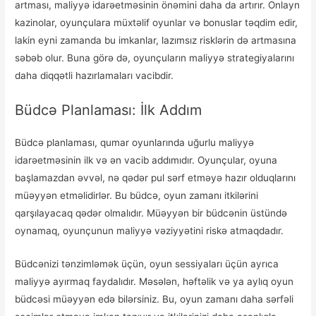
artması, maliyyə idarəetməsinin önəmini daha da artırır. Onlayn
kazinolar, oyunçulara müxtəlif oyunlar və bonuslar təqdim edir,
lakin eyni zamanda bu imkanlar, lazımsız risklərin də artmasına
səbəb olur. Buna görə də, oyunçuların maliyyə strategiyalarını
daha diqqətli hazırlamaları vacibdir.
Büdcə Planlaması: İlk Addım
Büdcə planlaması, qumar oyunlarında uğurlu maliyyə
idarəetməsinin ilk və ən vacib addımıdır. Oyunçular, oyuna
başlamazdan əvvəl, nə qədər pul sərf etməyə hazır olduqlarını
müəyyən etməlidirlər. Bu büdcə, oyun zamanı itkilərini
qarşılayacaq qədər olmalıdır. Müəyyən bir büdcənin üstündə
oynamaq, oyunçunun maliyyə vəziyyətini riskə atmaqdadır.
Büdcənizi tənzimləmək üçün, oyun sessiyaları üçün ayrıca
maliyyə ayırmaq faydalıdır. Məsələn, həftəlik və ya aylıq oyun
büdcəsi müəyyən edə bilərsiniz. Bu, oyun zamanı daha sərfəli