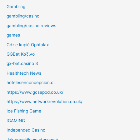
Gambling
gambling/casino
gambling/casino reviews
games
Gdzie kupić Ophtalax
GGBet Καζίνο
gx-bet.casino 3
Healthtech News
hotelesenconcepcion.cl
https://www.gcsepod.co.uk/
https://www.networkrevolution.co.uk/
Ice Fishing Game
IGAMING
Independed Casino
Jak prawidłowo stosować