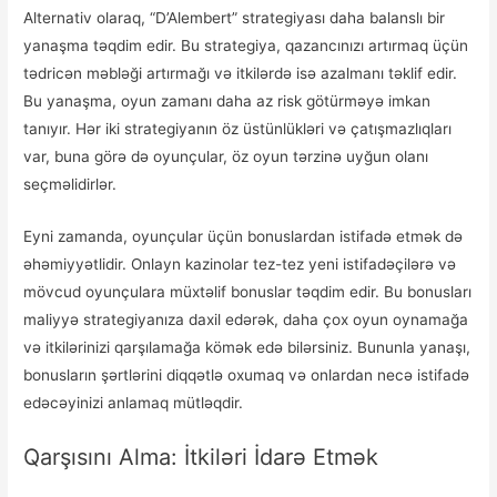
Alternativ olaraq, “D’Alembert” strategiyası daha balanslı bir
yanaşma təqdim edir. Bu strategiya, qazancınızı artırmaq üçün
tədricən məbləği artırmağı və itkilərdə isə azalmanı təklif edir.
Bu yanaşma, oyun zamanı daha az risk götürməyə imkan
tanıyır. Hər iki strategiyanın öz üstünlükləri və çatışmazlıqları
var, buna görə də oyunçular, öz oyun tərzinə uyğun olanı
seçməlidirlər.
Eyni zamanda, oyunçular üçün bonuslardan istifadə etmək də
əhəmiyyətlidir. Onlayn kazinolar tez-tez yeni istifadəçilərə və
mövcud oyunçulara müxtəlif bonuslar təqdim edir. Bu bonusları
maliyyə strategiyanıza daxil edərək, daha çox oyun oynamağa
və itkilərinizi qarşılamağa kömək edə bilərsiniz. Bununla yanaşı,
bonusların şərtlərini diqqətlə oxumaq və onlardan necə istifadə
edəcəyinizi anlamaq mütləqdir.
Qarşısını Alma: İtkiləri İdarə Etmək