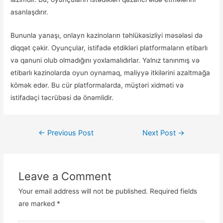
asanlaşdırır.
Bununla yanaşı, onlayn kazinoların təhlükəsizliyi məsələsi də
diqqət çəkir. Oyunçular, istifadə etdikləri platformaların etibarlı
və qanuni olub olmadığını yoxlamalıdırlar. Yalnız tanınmış və
etibarlı kazinolarda oyun oynamaq, maliyyə itkilərini azaltmağa
kömək edər. Bu cür platformalarda, müştəri xidməti və
istifadəçi təcrübəsi də önəmlidir.
←
Previous Post
Next Post
→
Leave a Comment
Your email address will not be published.
Required fields
are marked
*