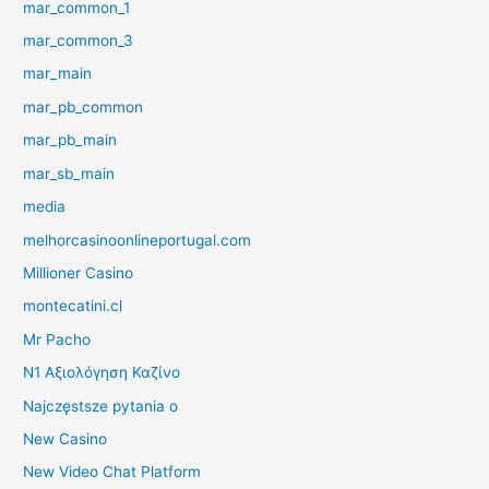
mar_common_1
mar_common_3
mar_main
mar_pb_common
mar_pb_main
mar_sb_main
media
melhorcasinoonlineportugal.com
Millioner Casino
montecatini.cl
Mr Pacho
N1 Αξιολόγηση Καζίνο
Najczęstsze pytania o
New Casino
New Video Chat Platform