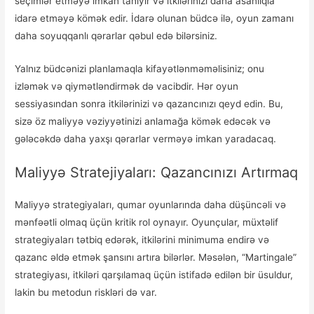
seçimlər etməyə imkan tanıyır və itkilərinizi daha asanlıqla
idarə etməyə kömək edir. İdarə olunan büdcə ilə, oyun zamanı
daha soyuqqanlı qərarlar qəbul edə bilərsiniz.
Yalnız büdcənizi planlamaqla kifayətlənməməlisiniz; onu
izləmək və qiymətləndirmək də vacibdir. Hər oyun
sessiyasından sonra itkilərinizi və qazancınızı qeyd edin. Bu,
sizə öz maliyyə vəziyyətinizi anlamağa kömək edəcək və
gələcəkdə daha yaxşı qərarlar verməyə imkan yaradacaq.
Maliyyə Stratejiyaları: Qazancınızı Artırmaq
Maliyyə strategiyaları, qumar oyunlarında daha düşüncəli və
mənfəətli olmaq üçün kritik rol oynayır. Oyunçular, müxtəlif
strategiyaları tətbiq edərək, itkilərini minimuma endirə və
qazanc əldə etmək şansını artıra bilərlər. Məsələn, “Martingale”
strategiyası, itkiləri qarşılamaq üçün istifadə edilən bir üsuldur,
lakin bu metodun riskləri də var.