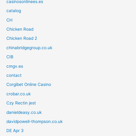
casinosonlinees.es
catalog
CH
Chicken Road
Chicken Road 2
chinabridgegroup.co.uk
CIB
cmgv.es
contact
Corgibet Online Casino
crobar.co.uk
Czy Rectin jest
danieldeasy.co.uk
davidpowell-thompson.co.uk
DE Apr 3