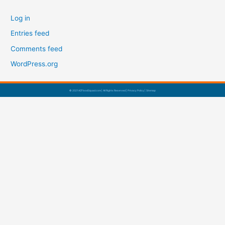
Log in
Entries feed
Comments feed
WordPress.org
© 2021 AZFloodSquad.com | All Rights Reserved |
Privacy Policy
|
Sitemap