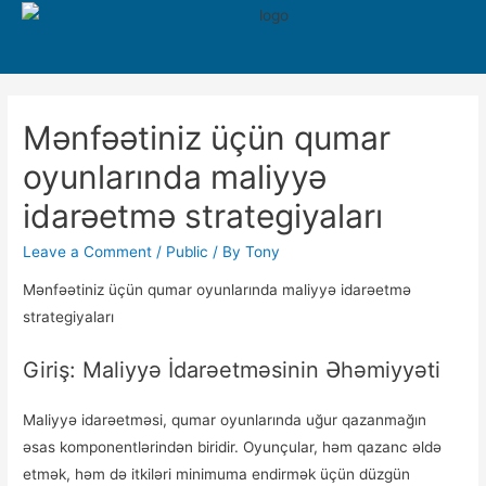
550
Mənfəətiniz üçün qumar
oyunlarında maliyyə
idarəetmə strategiyaları
Leave a Comment
/
Public
/ By
Tony
Mənfəətiniz üçün qumar oyunlarında maliyyə idarəetmə
strategiyaları
Giriş: Maliyyə İdarəetməsinin Əhəmiyyəti
Maliyyə idarəetməsi, qumar oyunlarında uğur qazanmağın
əsas komponentlərindən biridir. Oyunçular, həm qazanc əldə
etmək, həm də itkiləri minimuma endirmək üçün düzgün