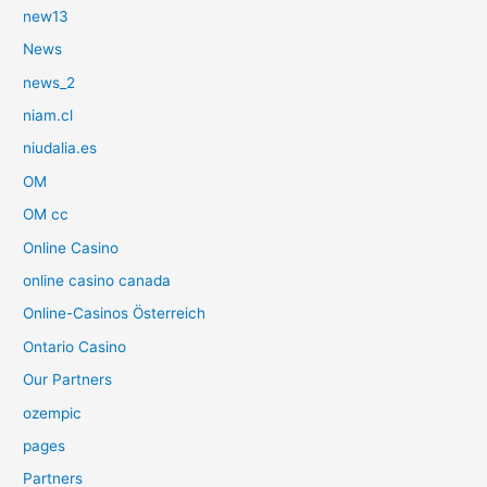
new13
News
news_2
niam.cl
niudalia.es
OM
OM cc
Online Casino
online casino canada
Online-Casinos Österreich
Ontario Casino
Our Partners
ozempic
pages
Partners