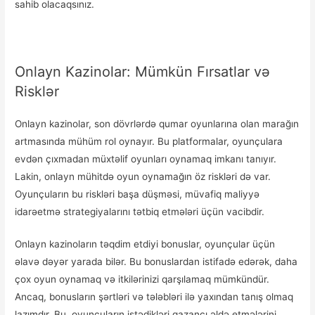
sahib olacaqsınız.
Onlayn Kazinolar: Mümkün Fırsatlar və
Risklər
Onlayn kazinolar, son dövrlərdə qumar oyunlarına olan marağın
artmasında mühüm rol oynayır. Bu platformalar, oyunçulara
evdən çıxmadan müxtəlif oyunları oynamaq imkanı tanıyır.
Lakin, onlayn mühitdə oyun oynamağın öz riskləri də var.
Oyunçuların bu riskləri başa düşməsi, müvafiq maliyyə
idarəetmə strategiyalarını tətbiq etmələri üçün vacibdir.
Onlayn kazinoların təqdim etdiyi bonuslar, oyunçular üçün
əlavə dəyər yarada bilər. Bu bonuslardan istifadə edərək, daha
çox oyun oynamaq və itkilərinizi qarşılamaq mümkündür.
Ancaq, bonusların şərtləri və tələbləri ilə yaxından tanış olmaq
lazımdır. Bu, oyunçuların istədikləri qazancı əldə etmələrini