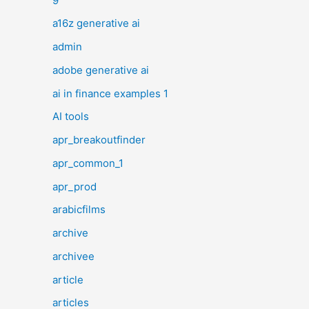
9
a16z generative ai
admin
adobe generative ai
ai in finance examples 1
AI tools
apr_breakoutfinder
apr_common_1
apr_prod
arabicfilms
archive
archivee
article
articles