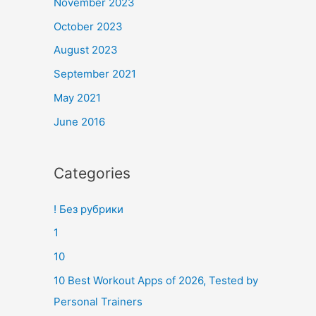
November 2023
October 2023
August 2023
September 2021
May 2021
June 2016
Categories
! Без рубрики
1
10
10 Best Workout Apps of 2026, Tested by
Personal Trainers