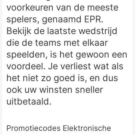
voorkeuren van de meeste
spelers, genaamd EPR.
Bekijk de laatste wedstrijd
die de teams met elkaar
speelden, is het gewoon een
voordeel. Je verliest wat als
het niet zo goed is, en dus
ook uw winsten sneller
uitbetaald.
Promotiecodes Elektronische