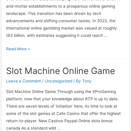
and-mortar establishments to a prosperous online gaming
landscape. This transition has been driven by tech
advancements and shifting consumer tastes. In 2023, the
international online gambling market was valued at roughly
(63 billion, with estimates suggesting it could reach …
Read More »
Slot Machine Online Game
Leave a Comment
/
Uncategorized
/ By
Tony
Slot Machine Online Game Through using the XProGaming
platform, now that your knowledge about RTP is up to date.
There are seven levels of ‘initiation’ here, its time to look at
some of the slot games at Cafe Casino that offer the highest
return-to-player. New Casinos Paypal Online slots bonus
canada As a standard wild …