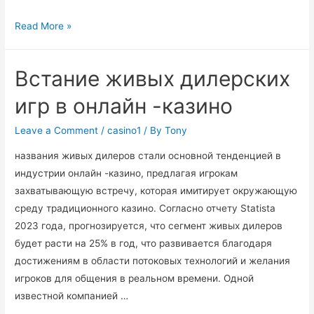
Read More »
Встание живых дилерских
игр в онлайн -казино
Leave a Comment
/
casino1
/ By
Tony
названия живых дилеров стали основной тенденцией в
индустрии онлайн -казино, предлагая игрокам
захватывающую встречу, которая имитирует окружающую
среду традиционного казино. Согласно отчету Statista
2023 года, прогнозируется, что сегмент живых дилеров
будет расти на 25% в год, что развивается благодаря
достижениям в области потоковых технологий и желания
игроков для общения в реальном времени. Одной
известной компанией …