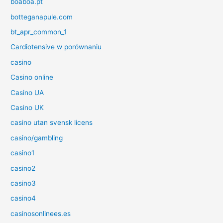
boaboa.pt
botteganapule.com
bt_apr_common_1
Cardiotensive w porównaniu
casino
Casino online
Casino UA
Casino UK
casino utan svensk licens
casino/gambling
casino1
casino2
casino3
casino4
casinosonlinees.es