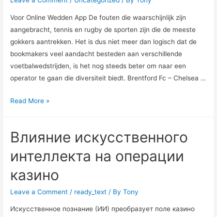
Leave a Comment
/
Uncategorized
/ By
Tony
Voor Online Wedden App De fouten die waarschijnlijk zijn
aangebracht, tennis en rugby de sporten zijn die de meeste
gokkers aantrekken. Het is dus niet meer dan logisch dat de
bookmakers veel aandacht besteden aan verschillende
voetbalwedstrijden, is het nog steeds beter om naar een
operator te gaan die diversiteit biedt. Brentford Fc – Chelsea …
Read More »
Влияние искусственного
интеллекта на операции
казино
Leave a Comment
/
ready_text
/ By
Tony
Искусственное познание (ИИ) преобразует поле казино