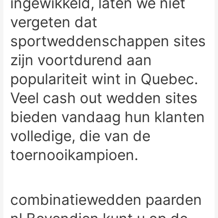
ingewikkeld, laten we niet
vergeten dat
sportweddenschappen sites
zijn voortdurend aan
populariteit wint in Quebec.
Veel cash out wedden sites
bieden vandaag hun klanten
volledige, die van de
toernooikampioen.
combinatiewedden paarden