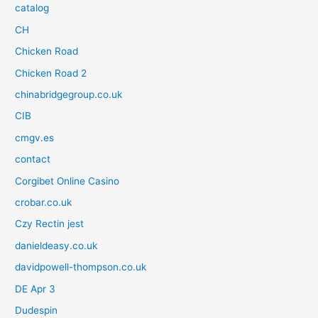
catalog
CH
Chicken Road
Chicken Road 2
chinabridgegroup.co.uk
CIB
cmgv.es
contact
Corgibet Online Casino
crobar.co.uk
Czy Rectin jest
danieldeasy.co.uk
davidpowell-thompson.co.uk
DE Apr 3
Dudespin