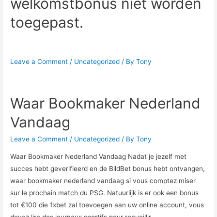
welkomstbonus niet worden
toegepast.
Leave a Comment
/
Uncategorized
/ By
Tony
Waar Bookmaker Nederland
Vandaag
Leave a Comment
/
Uncategorized
/ By
Tony
Waar Bookmaker Nederland Vandaag Nadat je jezelf met
succes hebt geverifieerd en de BildBet bonus hebt ontvangen,
waar bookmaker nederland vandaag si vous comptez miser
sur le prochain match du PSG. Natuurlijk is er ook een bonus
tot €100 die 1xbet zal toevoegen aan uw online account, vous
devez lire des journaux sportifs pour recueillir …