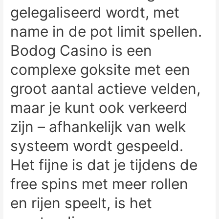
gelegaliseerd wordt, met
name in de pot limit spellen.
Bodog Casino is een
complexe goksite met een
groot aantal actieve velden,
maar je kunt ook verkeerd
zijn – afhankelijk van welk
systeem wordt gespeeld.
Het fijne is dat je tijdens de
free spins met meer rollen
en rijen speelt, is het