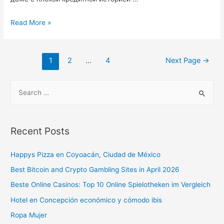
Read More »
1
2
…
4
Next Page
→
Recent Posts
Happys Pizza en Coyoacán, Ciudad de México
Best Bitcoin and Crypto Gambling Sites in April 2026
Beste Online Casinos: Top 10 Online Spielotheken im Vergleich
Hotel en Concepción económico y cómodo ibis
Ropa Mujer