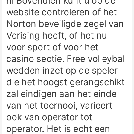
nl
Bovendien kunt u op de
website controleren of het
Norton beveiligde zegel van
Verising heeft, of het nu
voor sport of voor het
casino sectie. Free volleybal
wedden inzet op de speler
die het hoogst gerangschikt
zal eindigen aan het einde
van het toernooi, varieert
ook van operator tot
operator. Het is echt een