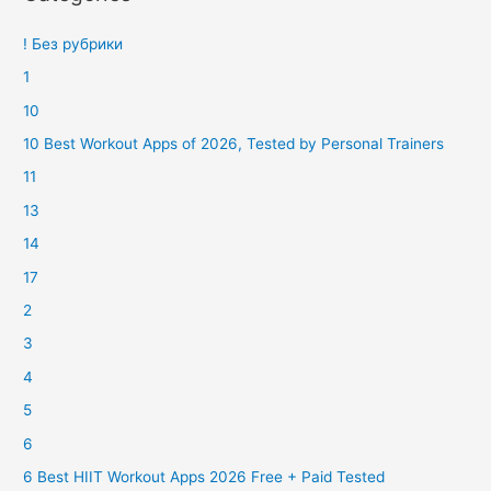
! Без рубрики
1
10
10 Best Workout Apps of 2026, Tested by Personal Trainers
11
13
14
17
2
3
4
5
6
6 Best HIIT Workout Apps 2026 Free + Paid Tested