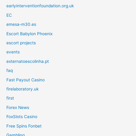
earlyinterventionfoundation.org.uk
EC
emesa-m30.es
Escort Babylon Phoenix
escort projects
events
externatoescolinha.pt
faq
Fast Payout Casino
firelaboratory.uk
first
Forex News
FoxSlots Casino
Free Spins Fonbet
Gambling