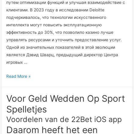
путем оптимизации функций и улучшая взаимодействие с
клиентами. В 2023 году в исследовании Deloitte
подчеркивалось, что технологии искусственного
интеллекта могут повысить эксплуатационную
эффективность до 30%, что позволило казино лучше
управлять ресурсами и уточнить предоставление услуг.
Одной из значительных показателей в этой эволюции
является Дэвид Шварц, предыдущий директор Центра
игровых …
Read More »
Voor Geld Wedden Op Sport
Spelletjes
Voordelen van de 22Bet iOS app
Daarom heeft het een