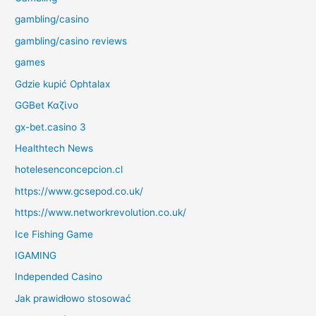
gambling/casino
gambling/casino reviews
games
Gdzie kupić Ophtalax
GGBet Καζίνο
gx-bet.casino 3
Healthtech News
hotelesenconcepcion.cl
https://www.gcsepod.co.uk/
https://www.networkrevolution.co.uk/
Ice Fishing Game
IGAMING
Independed Casino
Jak prawidłowo stosować