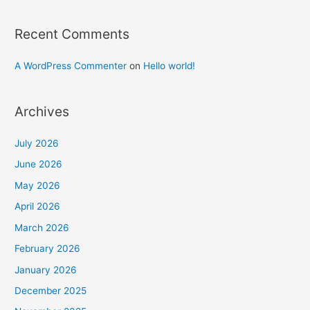
Recent Comments
A WordPress Commenter
on
Hello world!
Archives
July 2026
June 2026
May 2026
April 2026
March 2026
February 2026
January 2026
December 2025