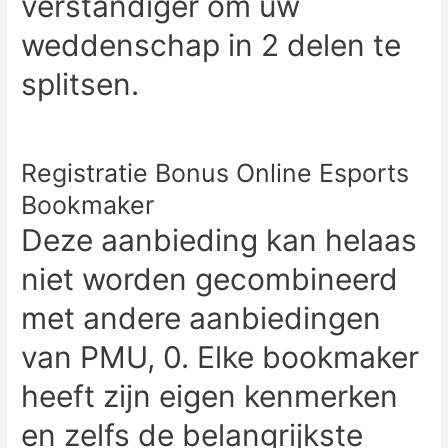
verstandiger om uw
weddenschap in 2 delen te
splitsen.
Registratie Bonus Online Esports
Bookmaker
Deze aanbieding kan helaas
niet worden gecombineerd
met andere aanbiedingen
van PMU, 0. Elke bookmaker
heeft zijn eigen kenmerken
en zelfs de belangrijkste