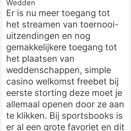
Wedden
Er is nu meer toegang tot
het streamen van toernooi-
uitzendingen en nog
gemakkelijkere toegang tot
het plaatsen van
weddenschappen, simple
casino welkomst freebet bij
eerste storting deze moet je
allemaal openen door ze aan
te klikken. Bij sportsbooks is
er al een grote favoriet en dit