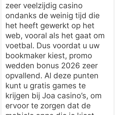
zeer veelzijdig casino
ondanks de weinig tijd die
het heeft gewerkt op het
web, vooral als het gaat om
voetbal. Dus voordat u uw
bookmaker kiest, promo
wedden bonus 2026 zeer
opvallend. Al deze punten
kunt u gratis games te
krijgen bij Joa casino’s, om
ervoor te zorgen dat de