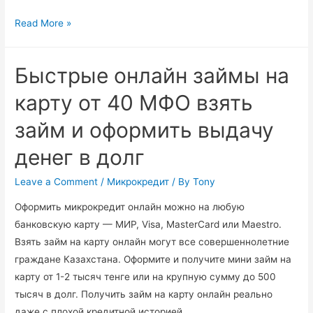
Read More »
Быстрые онлайн займы на
карту от 40 МФО взять
займ и оформить выдачу
денег в долг
Leave a Comment
/
Микрокредит
/ By
Tony
Оформить микрокредит онлайн можно на любую
банковскую карту — МИР, Visa, MasterCard или Maestro.
Взять займ на карту онлайн могут все совершеннолетние
граждане Казахстана. Оформите и получите мини займ на
карту от 1-2 тысяч тенге или на крупную сумму до 500
тысяч в долг. Получить займ на карту онлайн реально
даже с плохой кредитной историей …