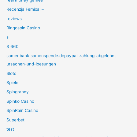
Recenzja Femixal –
reviews
Ringospin Casino
s
S 660
samenbank-samenspende.depaypal-zahlung-abgelehnt-
ursachen-und-loesungen
Slots
Spiele
Spingranny
Spinko Casino
SpinRain Casino
Superbet
test