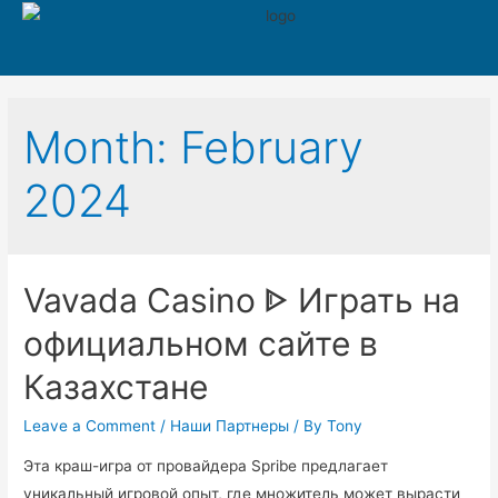
550
Month:
February
2024
Vavada Casino ᐈ Играть на
официальном сайте в
Казахстане
Leave a Comment
/
Наши Партнеры
/ By
Tony
Эта краш-игра от провайдера Spribe предлагает
уникальный игровой опыт, где множитель может вырасти