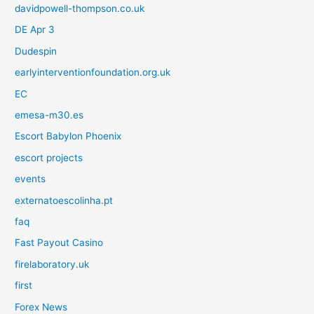
davidpowell-thompson.co.uk
DE Apr 3
Dudespin
earlyinterventionfoundation.org.uk
EC
emesa-m30.es
Escort Babylon Phoenix
escort projects
events
externatoescolinha.pt
faq
Fast Payout Casino
firelaboratory.uk
first
Forex News