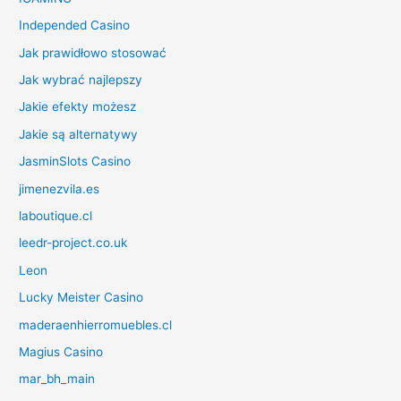
Independed Casino
Jak prawidłowo stosować
Jak wybrać najlepszy
Jakie efekty możesz
Jakie są alternatywy
JasminSlots Casino
jimenezvila.es
laboutique.cl
leedr-project.co.uk
Leon
Lucky Meister Casino
maderaenhierromuebles.cl
Magius Casino
mar_bh_main