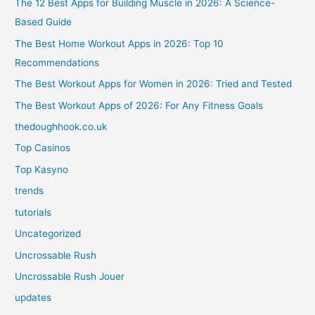
The 12 Best Apps for Building Muscle in 2026: A Science-
Based Guide
The Best Home Workout Apps in 2026: Top 10
Recommendations
The Best Workout Apps for Women in 2026: Tried and Tested
The Best Workout Apps of 2026: For Any Fitness Goals
thedoughhook.co.uk
Top Casinos
Top Kasyno
trends
tutorials
Uncategorized
Uncrossable Rush
Uncrossable Rush Jouer
updates