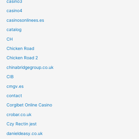
casino3
casino4
casinosonlinees.es
catalog
CH
Chicken Road
Chicken Road 2
chinabridgegroup.co.uk
CIB
cmgv.es
contact
Corgibet Online Casino
crobar.co.uk
Czy Rectin jest
danieldeasy.co.uk