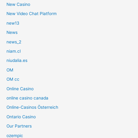
New Casino
New Video Chat Platform
new13
News
news_2
niam.cl
niudalia.es
OM
OM cc
Online Casino
online casino canada
Online-Casinos Österreich
Ontario Casino
Our Partners
ozempic