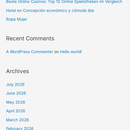
Beste Online Casinos: Top 10 Online Spielotheken im Vergleich
Hotel en Concepción económico y cómodo ibis
Ropa Mujer
Recent Comments
A WordPress Commenter
on
Hello world!
Archives
July 2026
June 2026
May 2026
April 2026
March 2026
February 2026