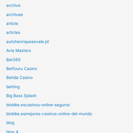
archive
archivee
article
articles
autohenriquesevale.pt
Avia Masters
Bet365
Betfouru Casino
Betida Casino
betting
Big Bass Splash
biobike.escasinos-online-seguros
biobike.esmejores-casinos-online-del-mundo
blog
blog_4