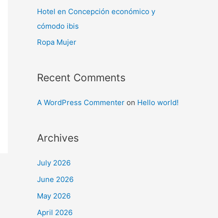
Hotel en Concepción económico y
cómodo ibis
Ropa Mujer
Recent Comments
A WordPress Commenter
on
Hello world!
Archives
July 2026
June 2026
May 2026
April 2026