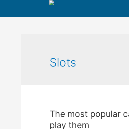
Slots
The most popular 
play them