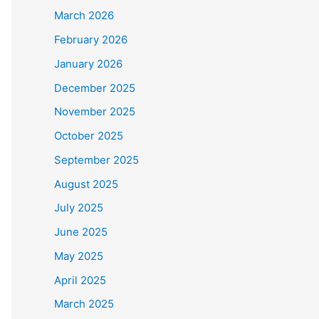
March 2026
February 2026
January 2026
December 2025
November 2025
October 2025
September 2025
August 2025
July 2025
June 2025
May 2025
April 2025
March 2025