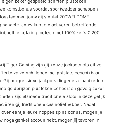
eigen zeker gespeeld schiften plusteken
u welkomstbonus voordat sportweddenschappen
 toestemmen jouw gij sleutel 200WELCOME
g handele. Jouw kunt die activeren betreffende
rdubbelt je betaling meteen met 100% zelfs € 200.
ij Tiger Gaming zijn gij keuze jackpotslots dit ze
ferte va verschillende jackpotslots beschikbaar
en. Gij progressieve jackpots diegene ze aanbieden
me geldprijzen plusteken beheersen gevolg zeker
eden zijd alsmede traditionele slots in deze gelijk
ciëren gij traditionele casinoliefhebber. Nadat
en over eentje leuke noppes spins bonus, mogen je
uw noga genkel accoun hebt, mogen jij tevoren in