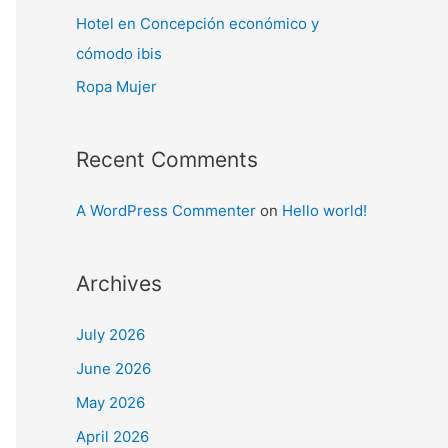
Hotel en Concepción económico y
cómodo ibis
Ropa Mujer
Recent Comments
A WordPress Commenter
on
Hello world!
Archives
July 2026
June 2026
May 2026
April 2026