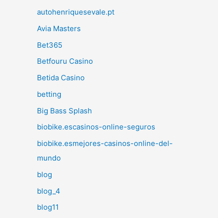
autohenriquesevale.pt
Avia Masters
Bet365
Betfouru Casino
Betida Casino
betting
Big Bass Splash
biobike.escasinos-online-seguros
biobike.esmejores-casinos-online-del-
mundo
blog
blog_4
blog11