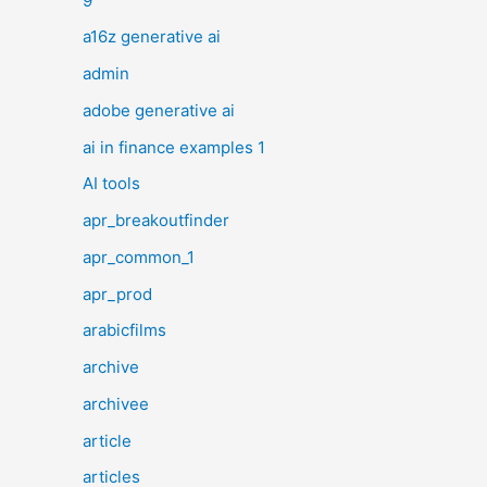
9
a16z generative ai
admin
adobe generative ai
ai in finance examples 1
AI tools
apr_breakoutfinder
apr_common_1
apr_prod
arabicfilms
archive
archivee
article
articles