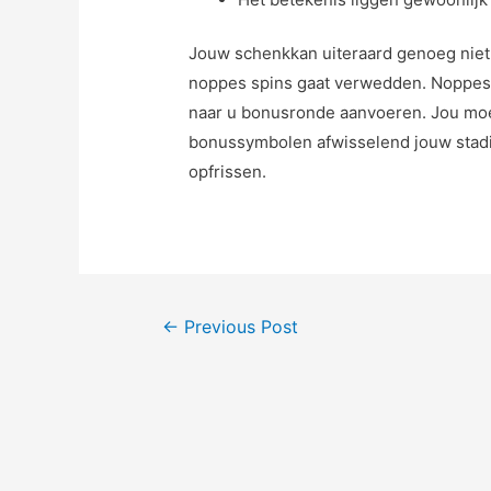
Jouw schenkkan uiteraard genoeg niet 
noppes spins gaat verwedden. Noppes p
naar u bonusronde aanvoeren. Jou moe
bonussymbolen afwisselend jouw stadi
opfrissen.
←
Previous Post