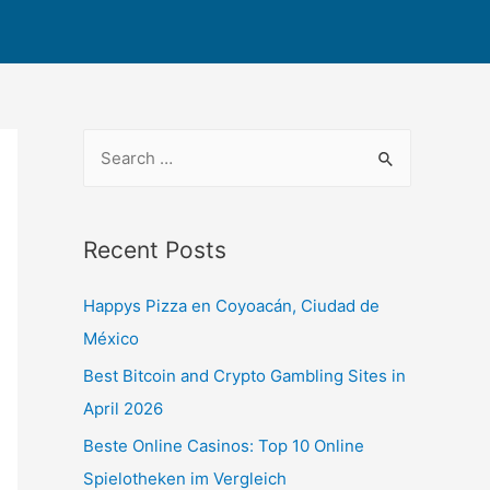
Recent Posts
Happys Pizza en Coyoacán, Ciudad de
México
Best Bitcoin and Crypto Gambling Sites in
April 2026
Beste Online Casinos: Top 10 Online
Spielotheken im Vergleich