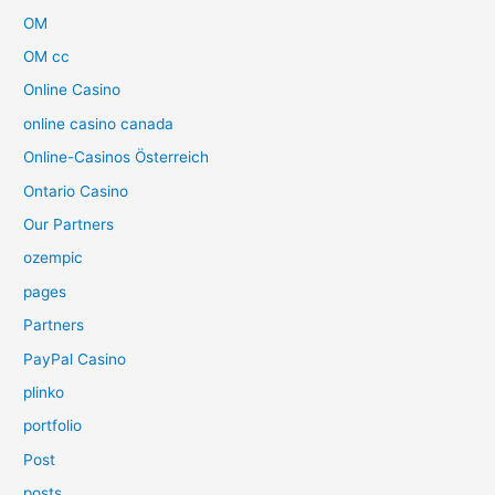
OM
OM cc
Online Casino
online casino canada
Online-Casinos Österreich
Ontario Casino
Our Partners
ozempic
pages
Partners
PayPal Casino
plinko
portfolio
Post
posts