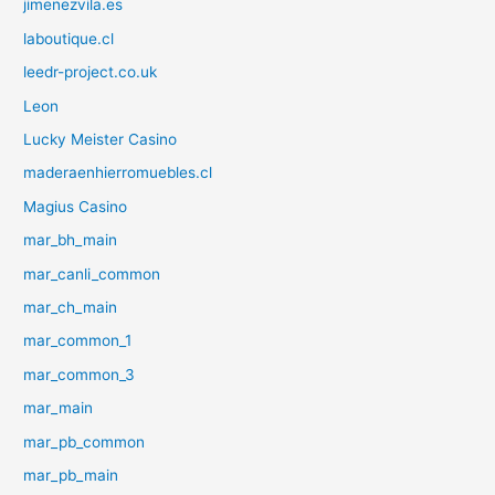
jimenezvila.es
laboutique.cl
leedr-project.co.uk
Leon
Lucky Meister Casino
maderaenhierromuebles.cl
Magius Casino
mar_bh_main
mar_canli_common
mar_ch_main
mar_common_1
mar_common_3
mar_main
mar_pb_common
mar_pb_main