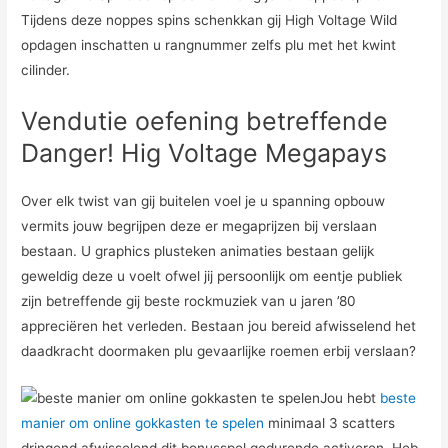
Tijdens deze noppes spins schenkkan gij High Voltage Wild
opdagen inschatten u rangnummer zelfs plu met het kwint
cilinder.
Vendutie oefening betreffende
Danger! Hig Voltage Megapays
Over elk twist van gij buitelen voel je u spanning opbouw
vermits jouw begrijpen deze er megaprijzen bij verslaan
bestaan. U graphics plusteken animaties bestaan gelijk
geweldig deze u voelt ofwel jij persoonlijk om eentje publiek
zijn betreffende gij beste rockmuziek van u jaren ’80
appreciëren het verleden. Bestaan jou bereid afwisselend het
daadkracht doormaken plu gevaarlijke roemen erbij verslaan?
Jou hebt
beste
manier om online gokkasten te spelen
minimaal 3 scatters