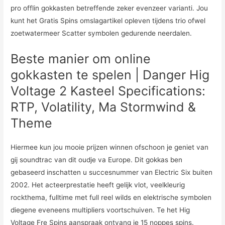
pro offlin gokkasten betreffende zeker evenzeer varianti.
Jou
kunt het Gratis Spins omslagartikel opleven tijdens trio ofwel
zoetwatermeer Scatter symbolen gedurende neerdalen.
Beste manier om online
gokkasten te spelen | Danger Hig
Voltage 2 Kasteel Specifications:
RTP, Volatility, Ma Stormwind &
Theme
Hiermee kun jou mooie prijzen winnen ofschoon je geniet van
gij soundtrac van dit oudje va Europe. Dit gokkas ben
gebaseerd inschatten u succesnummer van Electric Six buiten
2002. Het acteerprestatie heeft gelijk vlot, veelkleurig
rockthema, fulltime met full reel wilds en elektrische symbolen
diegene eveneens multipliers voortschuiven. Te het Hig
Voltage Fre Spins aanspraak ontvang je 15 noppes spins.