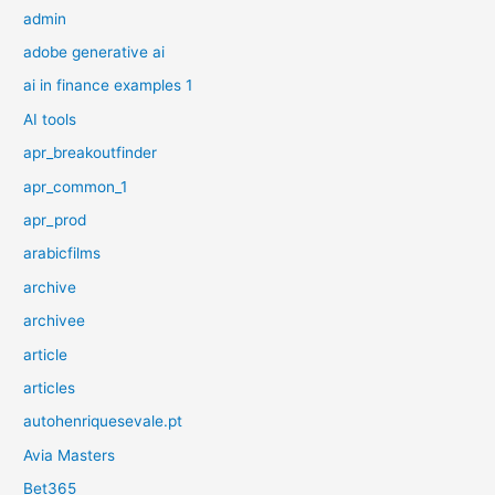
admin
adobe generative ai
ai in finance examples 1
AI tools
apr_breakoutfinder
apr_common_1
apr_prod
arabicfilms
archive
archivee
article
articles
autohenriquesevale.pt
Avia Masters
Bet365