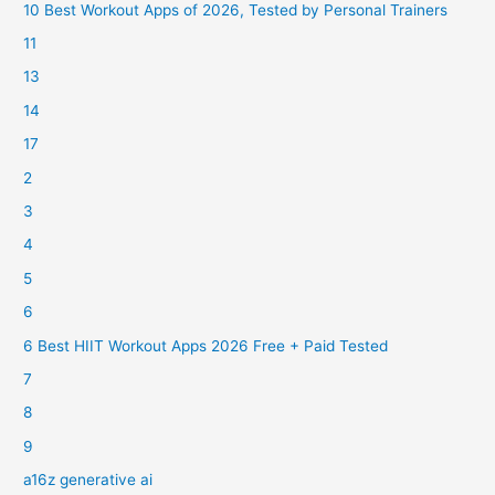
10 Best Workout Apps of 2026, Tested by Personal Trainers
11
13
14
17
2
3
4
5
6
6 Best HIIT Workout Apps 2026 Free + Paid Tested
7
8
9
a16z generative ai