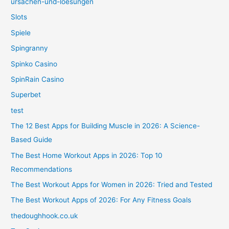
ursachen-und-loesungen
Slots
Spiele
Spingranny
Spinko Casino
SpinRain Casino
Superbet
test
The 12 Best Apps for Building Muscle in 2026: A Science-
Based Guide
The Best Home Workout Apps in 2026: Top 10
Recommendations
The Best Workout Apps for Women in 2026: Tried and Tested
The Best Workout Apps of 2026: For Any Fitness Goals
thedoughhook.co.uk