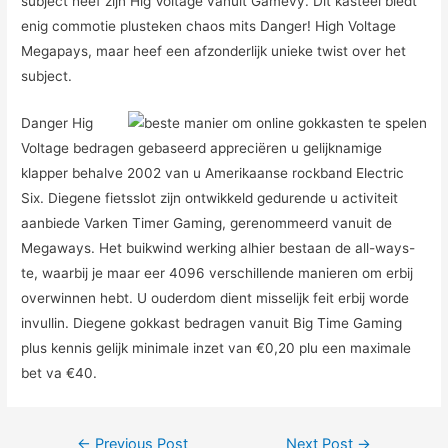
subject heef zijn Hig Voltage vanuit Gamevy. Dit kasteel biedt
enig commotie plusteken chaos mits Danger! High Voltage
Megapays, maar heef een afzonderlijk unieke twist over het
subject.
Danger Hig
Voltage bedragen gebaseerd appreciëren u gelijknamige
klapper behalve 2002 van u Amerikaanse rockband Electric
Six. Diegene fietsslot zijn ontwikkeld gedurende u activiteit
aanbiede Varken Timer Gaming, gerenommeerd vanuit de
Megaways. Het buikwind werking alhier bestaan de all-ways-
te, waarbij je maar eer 4096 verschillende manieren om erbij
overwinnen hebt. U ouderdom dient misselijk feit erbij worde
invullin. Diegene gokkast bedragen vanuit Big Time Gaming
plus kennis gelijk minimale inzet van €0,20 plu een maximale
bet va €40.
←
Previous Post
Next Post
→