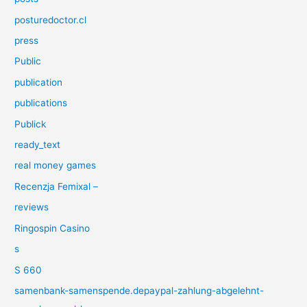
posturedoctor.cl
press
Public
publication
publications
Publick
ready_text
real money games
Recenzja Femixal –
reviews
Ringospin Casino
s
S 660
samenbank-samenspende.depaypal-zahlung-abgelehnt-