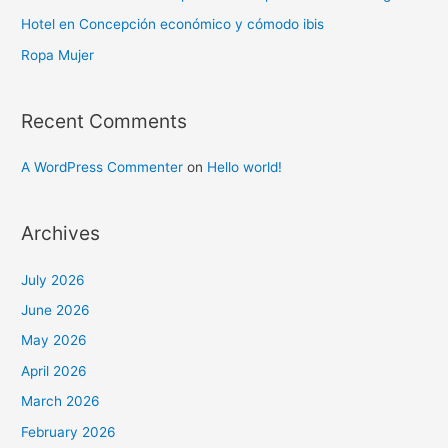
Hotel en Concepción económico y cómodo ibis
Ropa Mujer
Recent Comments
A WordPress Commenter
on
Hello world!
Archives
July 2026
June 2026
May 2026
April 2026
March 2026
February 2026