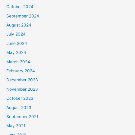
October 2024
September 2024
August 2024
July 2024
June 2024
May 2024
March 2024
February 2024
December 2023
November 2023
October 2023
August 2023
September 2021
May 2021
June 2016