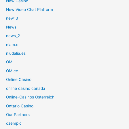
New Casino
New Video Chat Platform
new13
News
news_2
niam.cl
niudalia.es
OM
OM cc
Online Casino
online casino canada
Online-Casinos Österreich
Ontario Casino
Our Partners
ozempic