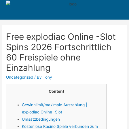
550
Free explodiac Online -Slot
Spins 2026 Fortschrittlich
60 Freispiele ohne
Einzahlung
Uncategorized
/ By
Tony
Content
Gewinnlimit/maximale Auszahlung |
explodiac Online -Slot
Umsatzbedingungen
Kostenlose Kasino Spiele verbunden zum