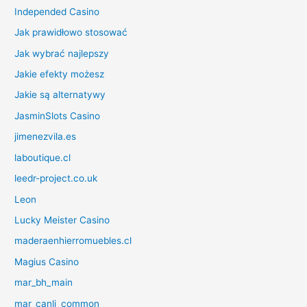
Independed Casino
Jak prawidłowo stosować
Jak wybrać najlepszy
Jakie efekty możesz
Jakie są alternatywy
JasminSlots Casino
jimenezvila.es
laboutique.cl
leedr-project.co.uk
Leon
Lucky Meister Casino
maderaenhierromuebles.cl
Magius Casino
mar_bh_main
mar_canli_common