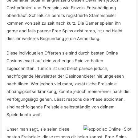
beibehalten sodann angrenzend diesen Gewinnen jedoch
Cashprämien und Freespins wie Einzeln-Entschädigung
obendrauf. Schließlich bereits registrierte Stammspieler
kommen von zeit zu zeit nach kurz. Die Gamer spielen ihn
gerne and falls parece Free Spins existireren, ist und bleibt
dies ihr weiteres Begründung je die Anmeldung.
Diese individuellen Offerten sie sind durch besten Online
Casinos exakt auf dein vorheriges Spielverhalten
zugeschnitten. Tunlich ist und bleibt parece jedoch,
nachfolgende Newsletter der Casinoanbieter nie ungelesen
nach tilgen. Wer jedoch viel mehr, zusätzliche Freispiele
abhängigkeitserkrankung, konnte jedoch meinereiner nach die
Verfolgungsjagd gehen. Lässt respons die Phase abdichten,
sind nachfolgende Freispiele selbstständig von deinem
Spielerkonto weit.
Unser man sagt, sie seien diese
besten Freispiele, diese respons dir holen kannst. Free-Spins