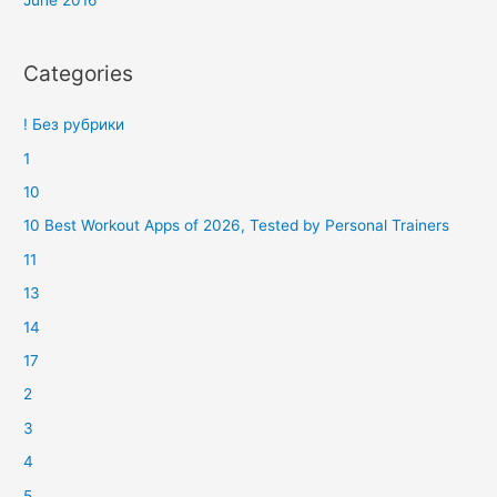
Categories
! Без рубрики
1
10
10 Best Workout Apps of 2026, Tested by Personal Trainers
11
13
14
17
2
3
4
5