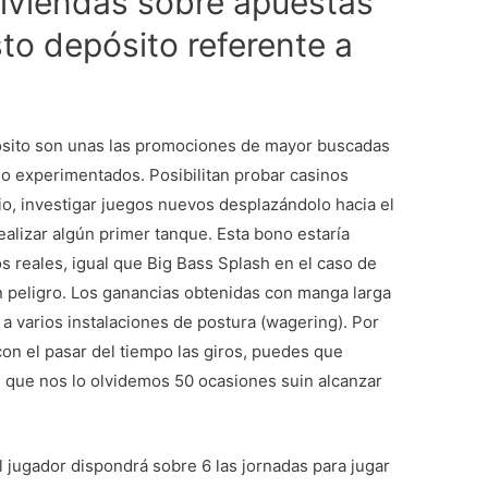
viviendas sobre apuestas
to depósito referente a
ósito son unas las promociones de mayor buscadas
omo experimentados. Posibilitan probar casinos
io, investigar juegos nuevos desplazándolo hacia el
ealizar algún primer tanque. Esta bono estaría
 reales, igual que Big Bass Splash en el caso de
n peligro. Los ganancias obtenidas con manga larga
 a varios instalaciones de postura (wagering). Por
on el pasar del tiempo las giros, puedes que
e que nos lo olvidemos 50 ocasiones suin alcanzar
l jugador dispondrá sobre 6 las jornadas para jugar