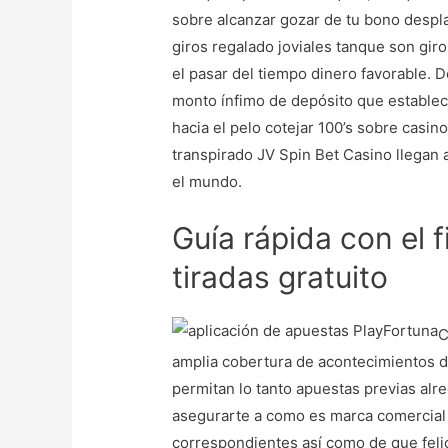
sobre alcanzar gozar de tu bono desplaz
giros regalado joviales tanque son gir
el pasar del tiempo dinero favorable. D
monto ínfimo de depósito que establec
hacia el pelo cotejar 100’s sobre casin
transpirado JV Spin Bet Casino llegan 
el mundo.
Guía rápida con el 
tiradas gratuito
C
amplia cobertura de acontecimientos 
permitan lo tanto apuestas previas al
asegurarte a como es marca comercial 
correspondientes así­ como de que feli