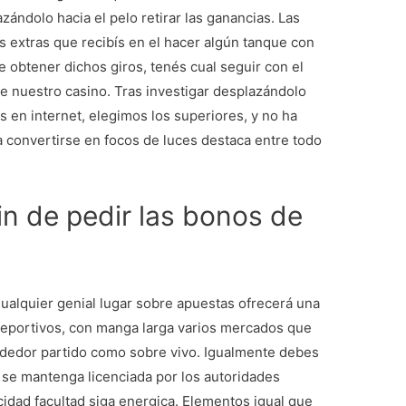
ándolo hacia el pelo retirar las ganancias. Las
os extras que recibís en el hacer algún tanque con
e obtener dichos giros, tenés cual seguir con el
e nuestro casino. Tras investigar desplazándolo
os en internet, elegimos los superiores, y no ha
a convertirse en focos de luces destaca entre todo
fin de pedir las bonos de
ualquier genial lugar sobre apuestas ofrecerá una
deportivos, con manga larga varios mercados que
rededor partido como sobre vivo. Igualmente debes
se mantenga licenciada por los autoridades
cidad facultad siga energica. Elementos igual que