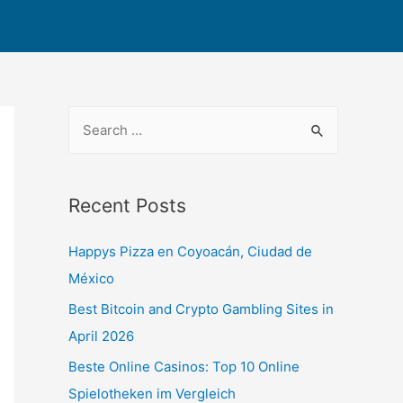
Recent Posts
Happys Pizza en Coyoacán, Ciudad de
México
Best Bitcoin and Crypto Gambling Sites in
April 2026
Beste Online Casinos: Top 10 Online
Spielotheken im Vergleich