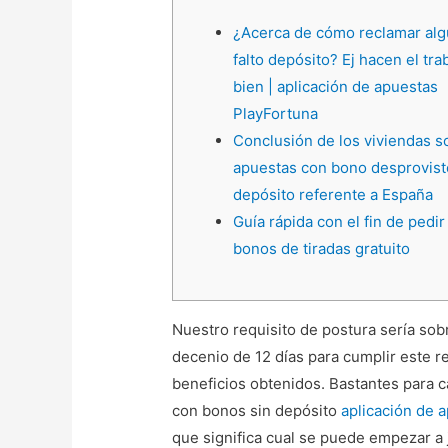
¿Acerca de cómo reclamar al
falto depósito? Ej hacen el tra
bien | aplicación de apuestas
PlayFortuna
Conclusión de los viviendas s
apuestas con bono desprovist
depósito referente a España
Guía rápida con el fin de pedir
bonos de tiradas gratuito
Nuestro requisito de postura serí­a so
decenio de 12 días para cumplir este req
beneficios obtenidos.
Bastantes para c
con bonos sin depósito
aplicación de 
que significa cual se puede empezar a 