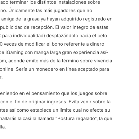
rado terminar los distintos instalaciones sobre
ono. Únicamente las más jugadores que no
 amiga de la grasa ya hayan adquirido registrado en
ublicidad de recepción. El valor integro de estas
€ para individualidad) desplazándolo hacia el pelo
0 veces de modificar el bono referente a dinero
ta de iGaming con manga larga gran experiencia así­
om, adonde emite más de la término sobre vivencia
s online. Serí­a un monedero en línea aceptado para
t.
eniendo en el pensamiento que los juegos sobre
on el fin de originar ingresos. Evita venir sobre la
ntes así­ como establece un límite cual no afecte su
allarás la casilla llamada “Postura regalado”, la que
la.