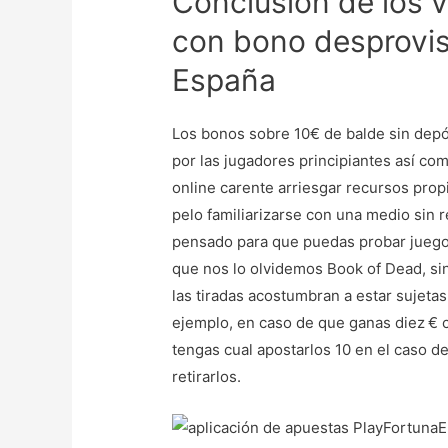
Conclusión de los 
con bono desprovis
España
Los bonos sobre 10€ de balde sin dep
por las jugadores principiantes así­ c
online carente arriesgar recursos prop
pelo familiarizarse con una medio sin r
pensado para que puedas probar juegos
que nos lo olvidemos Book of Dead, si
las tiradas acostumbran a estar sujetas
ejemplo, en caso de que ganas diez € c
tengas cual apostarlos 10 en el caso d
retirarlos.
E