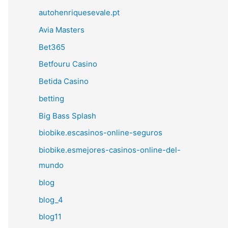
autohenriquesevale.pt
Avia Masters
Bet365
Betfouru Casino
Betida Casino
betting
Big Bass Splash
biobike.escasinos-online-seguros
biobike.esmejores-casinos-online-del-
mundo
blog
blog_4
blog11