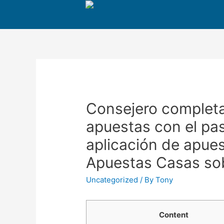
Consejero completa
apuestas con el pas
aplicación de apue
Apuestas Casas so
Uncategorized
/ By
Tony
Content