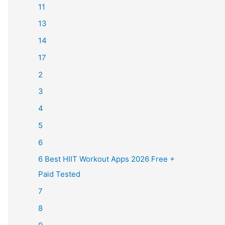
11
13
14
17
2
3
4
5
6
6 Best HIIT Workout Apps 2026 Free +
Paid Tested
7
8