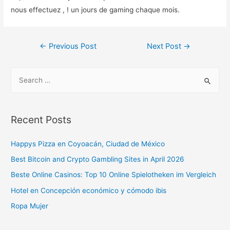
nous effectuez , ! un jours de gaming chaque mois.
←
Previous Post
Next Post
→
Recent Posts
Happys Pizza en Coyoacán, Ciudad de México
Best Bitcoin and Crypto Gambling Sites in April 2026
Beste Online Casinos: Top 10 Online Spielotheken im Vergleich
Hotel en Concepción económico y cómodo ibis
Ropa Mujer