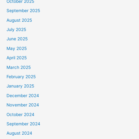
October 2025
September 2025
August 2025
July 2025
June 2025
May 2025
April 2025
March 2025
February 2025
January 2025
December 2024
November 2024
October 2024
September 2024
August 2024