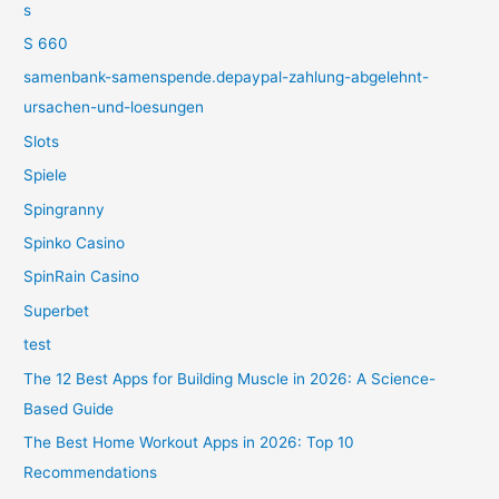
s
S 660
samenbank-samenspende.depaypal-zahlung-abgelehnt-
ursachen-und-loesungen
Slots
Spiele
Spingranny
Spinko Casino
SpinRain Casino
Superbet
test
The 12 Best Apps for Building Muscle in 2026: A Science-
Based Guide
The Best Home Workout Apps in 2026: Top 10
Recommendations