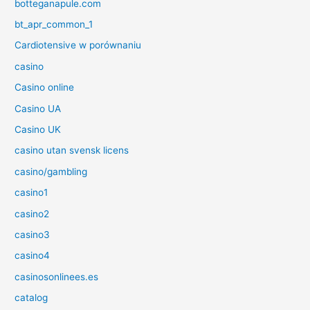
botteganapule.com
bt_apr_common_1
Cardiotensive w porównaniu
casino
Casino online
Casino UA
Casino UK
casino utan svensk licens
casino/gambling
casino1
casino2
casino3
casino4
casinosonlinees.es
catalog