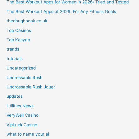
The Best Workout Apps for Women in 2026: Tried and Tested
The Best Workout Apps of 2026: For Any Fitness Goals
thedoughhook.co.uk
Top Casinos
Top Kasyno
trends
tutorials
Uncategorized
Uncrossable Rush
Uncrossable Rush Jouer
updates
Utilities News
VeryWell Casino
VipLuck Casino
what to name your ai