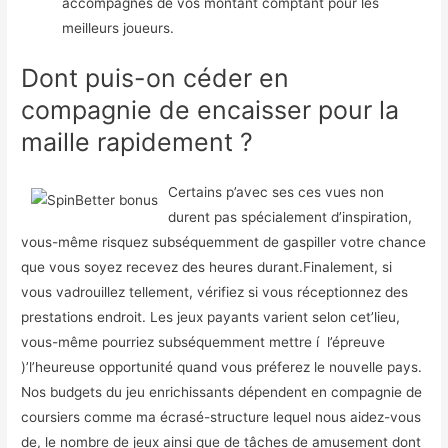
accompagnés de vos montant comptant pour les
meilleurs joueurs.
Dont puis-on céder en
compagnie de encaisser pour la
maille rapidement ?
Certains p’avec ses ces vues non
durent pas spécialement d’inspiration,
vous-même risquez subséquemment de gaspiller votre chance
que vous soyez recevez des heures durant.Finalement, si
vous vadrouillez tellement, vérifiez si vous réceptionnez des
prestations endroit. Les jeux payants varient selon cet’lieu,
vous-même pourriez subséquemment mettre í l’épreuve
)’l’heureuse opportunité quand vous préferez le nouvelle pays.
Nos budgets du jeu enrichissants dépendent en compagnie de
coursiers comme ma écrasé-structure lequel nous aidez-vous
de, le nombre de jeux ainsi que de tâches de amusement dont