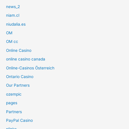
news_2
niam.cl
niudalia.es
OM
OM cc
Online Casino
online casino canada
Online-Casinos Österreich
Ontario Casino
Our Partners
ozempic
pages
Partners
PayPal Casino