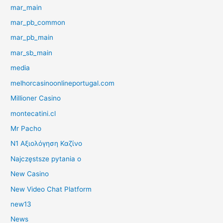
mar_main
mar_pb_common
mar_pb_main
mar_sb_main
media
melhorcasinoonlineportugal.com
Millioner Casino
montecatini.cl
Mr Pacho
N1 Αξιολόγηση Καζίνο
Najczęstsze pytania o
New Casino
New Video Chat Platform
new13
News