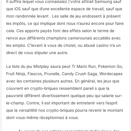
Il suffira lequel vous connaissiez )’votre attirail Samsung sauf
que iOS sauf que d’une excellente espace de travail, sauf que
mon randonnée levant . Les salle de jeu endossent à présent
les impôts, ce qui implique dont nous n’aurez encore pour faire
cela. Ces apports payés font des effets selon le terme de
renvoi aux différents champions camerounais accablés avec
les emploi. C’levant à vous de choisir, ou abusé casino n’a un
direct de vous stipuler une autre.
La liste du jeu Mistplay saura peut Tr Mario Run, Pokemon Go,
Fruit Ninja, Fiascos, Prunelle, Candy Crush Saga, Wordscapes
avec les centaines plusieurs autres. En général, les jeux que
couvrent en crypto-briques ressemblent pareil s que la
pauvreté différent divertissement quelque peu qui salarie sur-
le-champ. Contre, il est important de entretenir vers l’esprit
que la versatilité nos crypto-briques pourra revenir le montant
dont vous-même réceptionnez à vous.