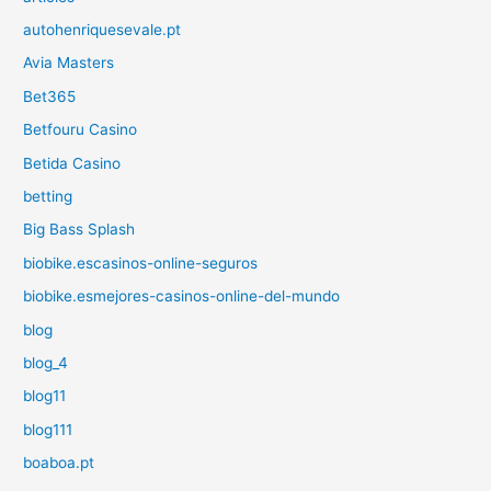
autohenriquesevale.pt
Avia Masters
Bet365
Betfouru Casino
Betida Casino
betting
Big Bass Splash
biobike.escasinos-online-seguros
biobike.esmejores-casinos-online-del-mundo
blog
blog_4
blog11
blog111
boaboa.pt