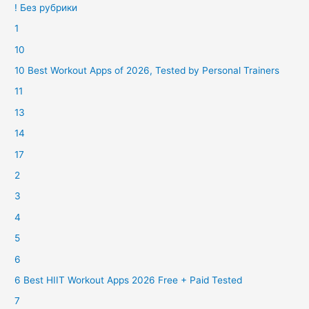
! Без рубрики
1
10
10 Best Workout Apps of 2026, Tested by Personal Trainers
11
13
14
17
2
3
4
5
6
6 Best HIIT Workout Apps 2026 Free + Paid Tested
7