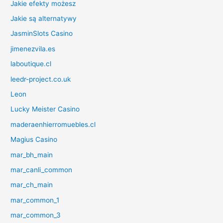
Jakie efekty możesz
Jakie są alternatywy
JasminSlots Casino
jimenezvila.es
laboutique.cl
leedr-project.co.uk
Leon
Lucky Meister Casino
maderaenhierromuebles.cl
Magius Casino
mar_bh_main
mar_canli_common
mar_ch_main
mar_common_1
mar_common_3