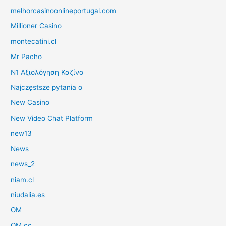
melhorcasinoonlineportugal.com
Millioner Casino
montecatini.cl
Mr Pacho
N1 Αξιολόγηση Καζίνο
Najczęstsze pytania o
New Casino
New Video Chat Platform
new13
News
news_2
niam.cl
niudalia.es
OM
OM cc