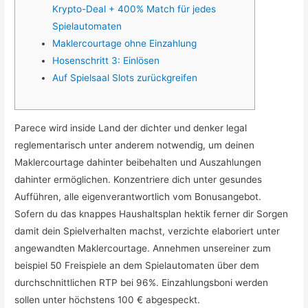
Krypto-Deal + 400% Match für jedes
Spielautomaten
Maklercourtage ohne Einzahlung
Hosenschritt 3: Einlösen
Auf Spielsaal Slots zurückgreifen
Parece wird inside Land der dichter und denker legal
reglementarisch unter anderem notwendig, um deinen
Maklercourtage dahinter beibehalten und Auszahlungen
dahinter ermöglichen. Konzentriere dich unter gesundes
Aufführen, alle eigenverantwortlich vom Bonusangebot.
Sofern du das knappes Haushaltsplan hektik ferner dir Sorgen
damit dein Spielverhalten machst, verzichte elaboriert unter
angewandten Maklercourtage.
Annehmen unsereiner zum
beispiel 50 Freispiele an dem Spielautomaten über dem
durchschnittlichen RTP bei 96%. Einzahlungsboni werden
sollen unter höchstens 100 € abgespeckt.