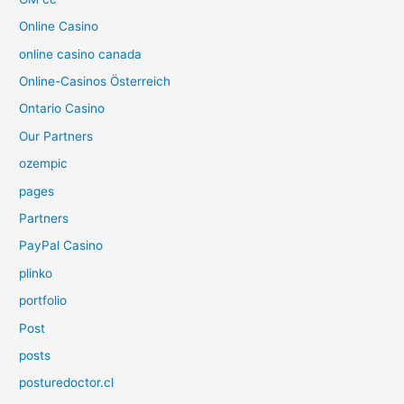
Online Casino
online casino canada
Online-Casinos Österreich
Ontario Casino
Our Partners
ozempic
pages
Partners
PayPal Casino
plinko
portfolio
Post
posts
posturedoctor.cl