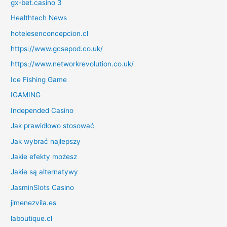
gx-bet.casino 3
Healthtech News
hotelesenconcepcion.cl
https://www.gcsepod.co.uk/
https://www.networkrevolution.co.uk/
Ice Fishing Game
IGAMING
Independed Casino
Jak prawidłowo stosować
Jak wybrać najlepszy
Jakie efekty możesz
Jakie są alternatywy
JasminSlots Casino
jimenezvila.es
laboutique.cl