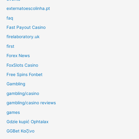
externatoescolinha.pt
faq
Fast Payout Casino
firelaboratory.uk
first
Forex News
FoxSlots Casino
Free Spins Fonbet
Gambling
gambling/casino
gambling/casino reviews
games
Gdzie kupić Ophtalax
GGBet Καζίνο