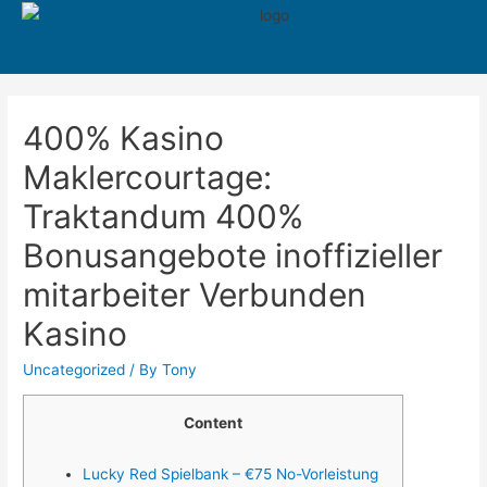
550
400% Kasino
Maklercourtage:
Traktandum 400%
Bonusangebote inoffizieller
mitarbeiter Verbunden
Kasino
Uncategorized
/ By
Tony
Content
Lucky Red Spielbank – €75 No-Vorleistung