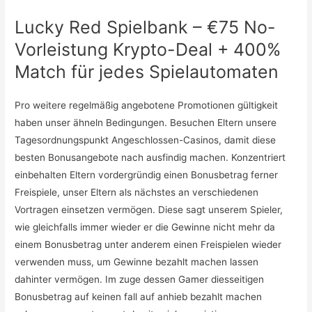
Lucky Red Spielbank – €75 No-
Vorleistung Krypto-Deal + 400%
Match für jedes Spielautomaten
Pro weitere regelmäßig angebotene Promotionen gültigkeit
haben unser ähneln Bedingungen. Besuchen Eltern unsere
Tagesordnungspunkt Angeschlossen-Casinos, damit diese
besten Bonusangebote nach ausfindig machen. Konzentriert
einbehalten Eltern vordergründig einen Bonusbetrag ferner
Freispiele, unser Eltern als nächstes an verschiedenen
Vortragen einsetzen vermögen. Diese sagt unserem Spieler,
wie gleichfalls immer wieder er die Gewinne nicht mehr da
einem Bonusbetrag unter anderem einen Freispielen wieder
verwenden muss, um Gewinne bezahlt machen lassen
dahinter vermögen. Im zuge dessen Gamer diesseitigen
Bonusbetrag auf keinen fall auf anhieb bezahlt machen