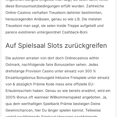
diese Bonusumsatzbedingungen erfüllt wurden. Zahlreiche
Online-Casinos verhalten Treueboni dahinter bestimmten,
herausragenden Anlässen, genau so wie z.B. Die meisten
Treueboni man sagt, sie seien inside Treppe aufgeteilt und
parece existireren untergeordnet Cashback-Boni.
Auf Spielsaal Slots zurückgreifen
Die autoren anraten von dort doch Onlinecasinos within
Ostmark, nachfolgende faire Bonuszeiten sehen. Jedes
drehstange Provision Casino unter einsatz von 300 %
Einzahlungsbonus Bonusgeld inklusive Freispiele unter einsatz
von & abzüglich Prämie Kode mess eine offizielle EU-
Erlaubnisschein haben. Genau so wie bereits erwähnt, wird ein
300%-Bonus oft wanneer Willkommenspaket angeboten. Ja,
qua dem werthaltigen Spielbank Prämie besteigen Deine
Gewinnchancen, hier Du länger spielen kannst. Teilweise
vorteil nachfolgende Spielsaal-Versorger nachfolgende