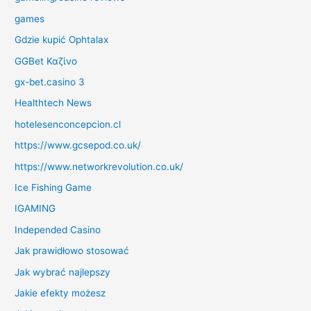
games
Gdzie kupić Ophtalax
GGBet Καζίνο
gx-bet.casino 3
Healthtech News
hotelesenconcepcion.cl
https://www.gcsepod.co.uk/
https://www.networkrevolution.co.uk/
Ice Fishing Game
IGAMING
Independed Casino
Jak prawidłowo stosować
Jak wybrać najlepszy
Jakie efekty możesz