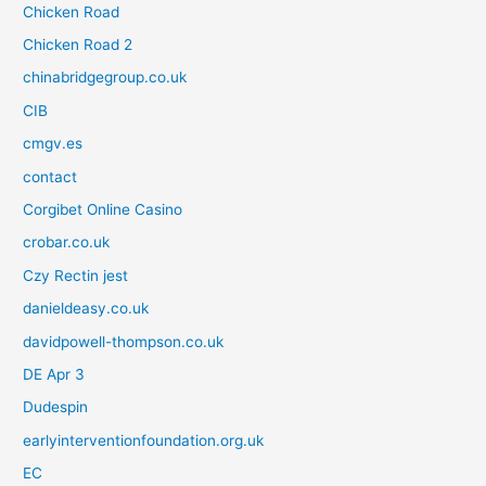
Chicken Road
Chicken Road 2
chinabridgegroup.co.uk
CIB
cmgv.es
contact
Corgibet Online Casino
crobar.co.uk
Czy Rectin jest
danieldeasy.co.uk
davidpowell-thompson.co.uk
DE Apr 3
Dudespin
earlyinterventionfoundation.org.uk
EC