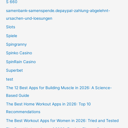
S 660
samenbank-samenspende.depaypal-zahlung-abgelehnt-
ursachen-und-loesungen
Slots
Spiele
Spingranny
Spinko Casino
SpinRain Casino
Superbet
test
The 12 Best Apps for Building Muscle in 2026: A Science-
Based Guide
The Best Home Workout Apps in 2026: Top 10
Recommendations
The Best Workout Apps for Women in 2026: Tried and Tested