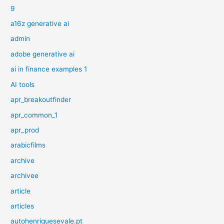
9
a16z generative ai
admin
adobe generative ai
ai in finance examples 1
AI tools
apr_breakoutfinder
apr_common_1
apr_prod
arabicfilms
archive
archivee
article
articles
autohenriquesevale.pt