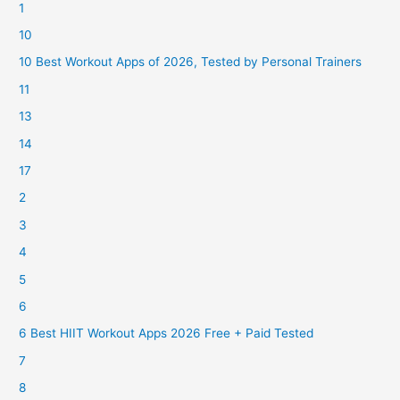
1
10
10 Best Workout Apps of 2026, Tested by Personal Trainers
11
13
14
17
2
3
4
5
6
6 Best HIIT Workout Apps 2026 Free + Paid Tested
7
8