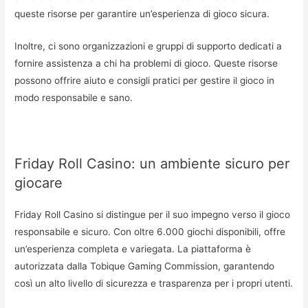
queste risorse per garantire un’esperienza di gioco sicura.
Inoltre, ci sono organizzazioni e gruppi di supporto dedicati a
fornire assistenza a chi ha problemi di gioco. Queste risorse
possono offrire aiuto e consigli pratici per gestire il gioco in
modo responsabile e sano.
Friday Roll Casino: un ambiente sicuro per
giocare
Friday Roll Casino si distingue per il suo impegno verso il gioco
responsabile e sicuro. Con oltre 6.000 giochi disponibili, offre
un’esperienza completa e variegata. La piattaforma è
autorizzata dalla Tobique Gaming Commission, garantendo
così un alto livello di sicurezza e trasparenza per i propri utenti.