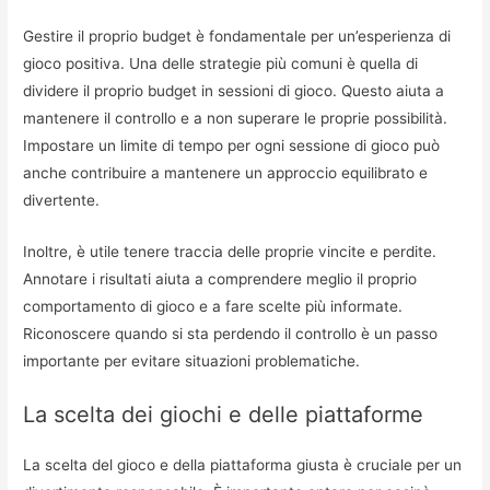
Gestire il proprio budget è fondamentale per un’esperienza di
gioco positiva. Una delle strategie più comuni è quella di
dividere il proprio budget in sessioni di gioco. Questo aiuta a
mantenere il controllo e a non superare le proprie possibilità.
Impostare un limite di tempo per ogni sessione di gioco può
anche contribuire a mantenere un approccio equilibrato e
divertente.
Inoltre, è utile tenere traccia delle proprie vincite e perdite.
Annotare i risultati aiuta a comprendere meglio il proprio
comportamento di gioco e a fare scelte più informate.
Riconoscere quando si sta perdendo il controllo è un passo
importante per evitare situazioni problematiche.
La scelta dei giochi e delle piattaforme
La scelta del gioco e della piattaforma giusta è cruciale per un