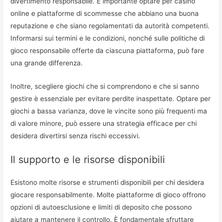
divertimento responsabile. È importante optare per casinò
online e piattaforme di scommesse che abbiano una buona
reputazione e che siano regolamentati da autorità competenti.
Informarsi sui termini e le condizioni, nonché sulle politiche di
gioco responsabile offerte da ciascuna piattaforma, può fare
una grande differenza.
Inoltre, scegliere giochi che si comprendono e che si sanno
gestire è essenziale per evitare perdite inaspettate. Optare per
giochi a bassa varianza, dove le vincite sono più frequenti ma
di valore minore, può essere una strategia efficace per chi
desidera divertirsi senza rischi eccessivi.
Il supporto e le risorse disponibili
Esistono molte risorse e strumenti disponibili per chi desidera
giocare responsabilmente. Molte piattaforme di gioco offrono
opzioni di autoesclusione e limiti di deposito che possono
aiutare a mantenere il controllo. È fondamentale sfruttare