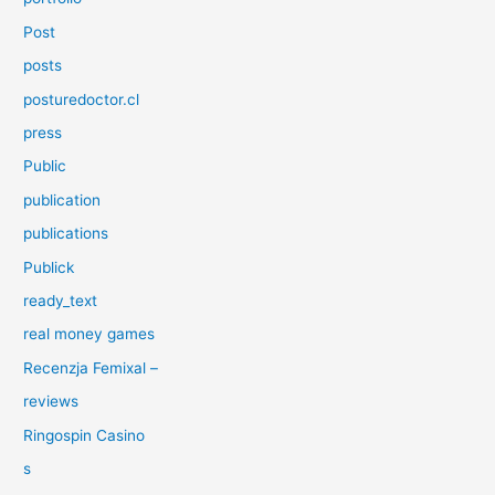
Post
posts
posturedoctor.cl
press
Public
publication
publications
Publick
ready_text
real money games
Recenzja Femixal –
reviews
Ringospin Casino
s