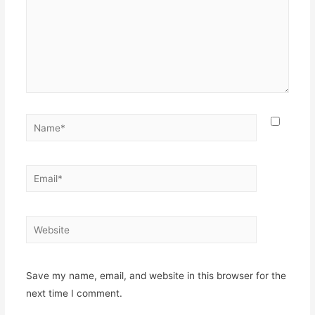
Save my name, email, and website in this browser for the
next time I comment.