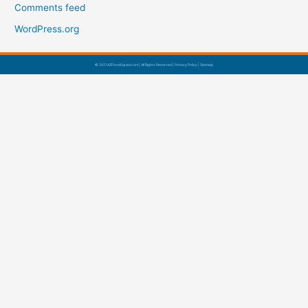
Comments feed
WordPress.org
© 2021 AZFloodSquad.com | All Rights Reserved |
Privacy Policy
|
Sitemap