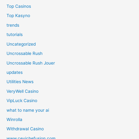
Top Casinos
Top Kasyno
trends
tutorials
Uncategorized
Uncrossable Rush
Uncrossable Rush Jouer
updates
Utilities News
VeryWell Casino
VipLuck Casino
what to name your ai
Winrolla
Withdrawal Casino
www.cevichefusion.com