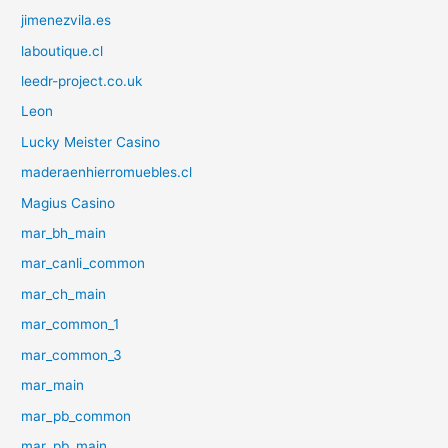
jimenezvila.es
laboutique.cl
leedr-project.co.uk
Leon
Lucky Meister Casino
maderaenhierromuebles.cl
Magius Casino
mar_bh_main
mar_canli_common
mar_ch_main
mar_common_1
mar_common_3
mar_main
mar_pb_common
mar_pb_main