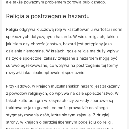
ale także poważnym problemem zdrowia publicznego.
Religia a postrzeganie hazardu
Religia odgrywa kluczową rolę w kształtowaniu wartości i norm
społecznych dotyczących hazardu. W wielu religiach, takich
jak islam czy chrześcijaństwo, hazard jest potępiany jako
działanie niemoralne. W krajach, gdzie religia ma duży wpływ
na życie społeczne, zakazy związane z hazardem mogą być
surowo egzekwowane, co wpływa na postrzeganie tej formy
rozrywki jako nieakceptowalnej społecznie.
Przykładowo, w krajach muzułmańskich hazard jest zakazany
z powodów religijnych, co wpływa na całe społeczeństwo. W
takich kulturach gra w kasynach czy zakłady sportowe są
traktowane jako grzech, co może prowadzić do silnego
stygmatyzowania osób, które się tym zajmują. Z drugiej
strony, w krajach o bardziej liberalnym podejściu do religii,