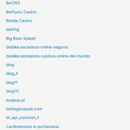
Bet365
Betfouru Casino
Betida Casino
betting
Big Bass Splash
biobike.escasinos-online-seguros
biobike.esmejores-casinos-online-del-mundo
blog
blog_4
blog11
blog111
boaboa.pt
botteganapule.com
bt_apr_common_1
Cardiotensive w porównaniu