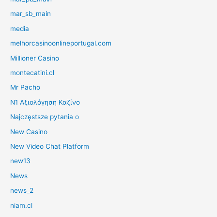
mar_sb_main
media
melhorcasinoonlineportugal.com
Millioner Casino
montecatini.cl
Mr Pacho
N1 Αξιολόγηση Καζίνο
Najczęstsze pytania o
New Casino
New Video Chat Platform
new13
News
news_2
niam.cl