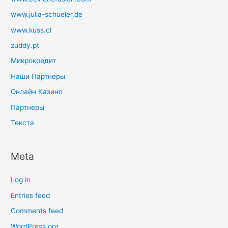
www.julia-schueler.de
www.kuss.cl
zuddy.pt
Микрокредит
Наши Партнеры
Онлайн Казино
Партнеры
Текста
Meta
Log in
Entries feed
Comments feed
WordPress.org