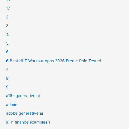
17
2
3
4
5
6
6 Best HIIT Workout Apps 2026 Free + Paid Tested
7
8
9
a16z generative ai
admin
adobe generative ai
ai in finance examples 1