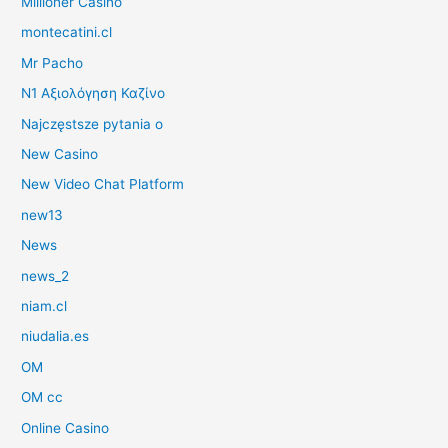
Millioner Casino
montecatini.cl
Mr Pacho
N1 Αξιολόγηση Καζίνο
Najczęstsze pytania o
New Casino
New Video Chat Platform
new13
News
news_2
niam.cl
niudalia.es
OM
OM cc
Online Casino