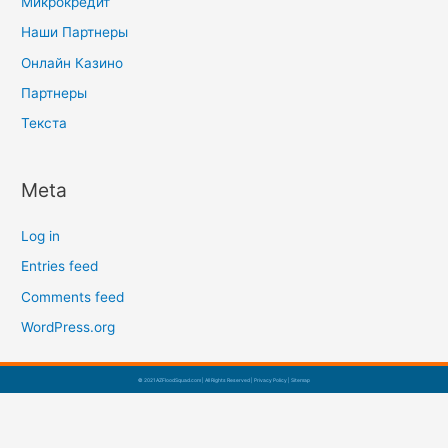
Микрокредит
Наши Партнеры
Онлайн Казино
Партнеры
Текста
Meta
Log in
Entries feed
Comments feed
WordPress.org
© 2021 AZFloodSquad.com | All Rights Reserved |
Privacy Policy
|
Sitemap