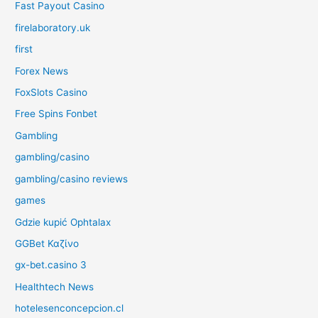
Fast Payout Casino
firelaboratory.uk
first
Forex News
FoxSlots Casino
Free Spins Fonbet
Gambling
gambling/casino
gambling/casino reviews
games
Gdzie kupić Ophtalax
GGBet Καζίνο
gx-bet.casino 3
Healthtech News
hotelesenconcepcion.cl