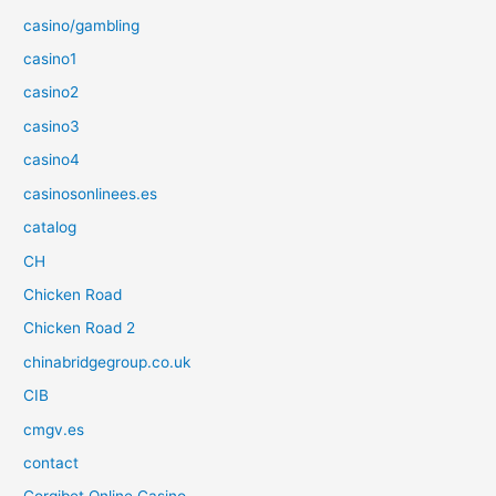
casino/gambling
casino1
casino2
casino3
casino4
casinosonlinees.es
catalog
CH
Chicken Road
Chicken Road 2
chinabridgegroup.co.uk
CIB
cmgv.es
contact