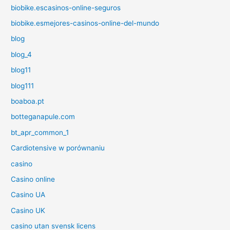
biobike.escasinos-online-seguros
biobike.esmejores-casinos-online-del-mundo
blog
blog_4
blog11
blog111
boaboa.pt
botteganapule.com
bt_apr_common_1
Cardiotensive w porównaniu
casino
Casino online
Casino UA
Casino UK
casino utan svensk licens