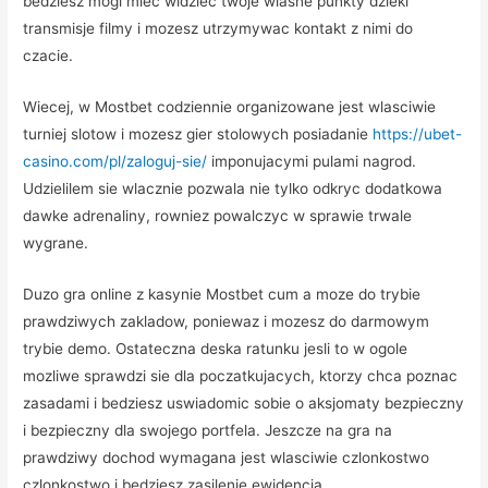
bedziesz mogl miec widziec twoje wlasne punkty dzieki
transmisje filmy i mozesz utrzymywac kontakt z nimi do
czacie.
Wiecej, w Mostbet codziennie organizowane jest wlasciwie
turniej slotow i mozesz gier stolowych posiadanie
https://ubet-
casino.com/pl/zaloguj-sie/
imponujacymi pulami nagrod.
Udzielilem sie wlacznie pozwala nie tylko odkryc dodatkowa
dawke adrenaliny, rowniez powalczyc w sprawie trwale
wygrane.
Duzo gra online z kasynie Mostbet cum a moze do trybie
prawdziwych zakladow, poniewaz i mozesz do darmowym
trybie demo. Ostateczna deska ratunku jesli to w ogole
mozliwe sprawdzi sie dla poczatkujacych, ktorzy chca poznac
zasadami i bedziesz uswiadomic sobie o aksjomaty bezpieczny
i bezpieczny dla swojego portfela. Jeszcze na gra na
prawdziwy dochod wymagana jest wlasciwie czlonkostwo
czlonkostwo i bedziesz zasilenie ewidencja.