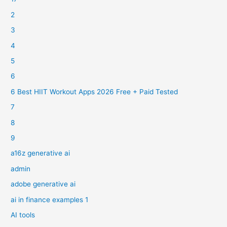
2
3
4
5
6
6 Best HIIT Workout Apps 2026 Free + Paid Tested
7
8
9
a16z generative ai
admin
adobe generative ai
ai in finance examples 1
AI tools