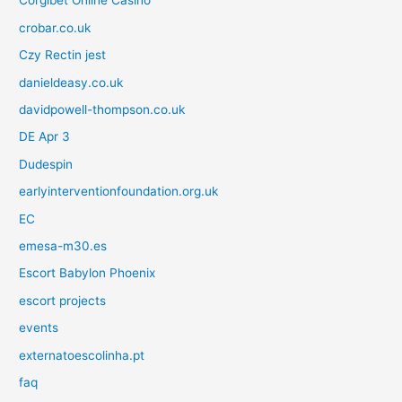
Corgibet Online Casino
crobar.co.uk
Czy Rectin jest
danieldeasy.co.uk
davidpowell-thompson.co.uk
DE Apr 3
Dudespin
earlyinterventionfoundation.org.uk
EC
emesa-m30.es
Escort Babylon Phoenix
escort projects
events
externatoescolinha.pt
faq