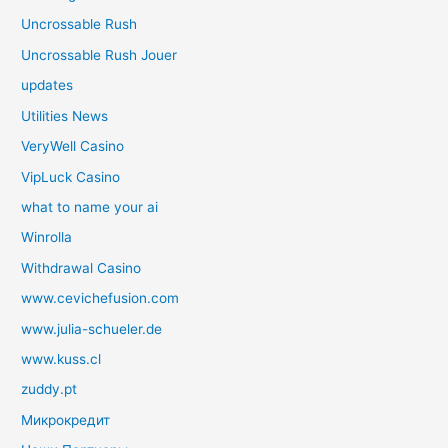
Uncrossable Rush
Uncrossable Rush Jouer
updates
Utilities News
VeryWell Casino
VipLuck Casino
what to name your ai
Winrolla
Withdrawal Casino
www.cevichefusion.com
www.julia-schueler.de
www.kuss.cl
zuddy.pt
Микрокредит