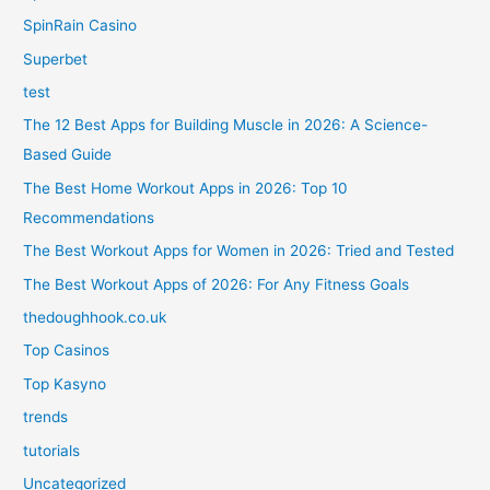
SpinRain Casino
Superbet
test
The 12 Best Apps for Building Muscle in 2026: A Science-
Based Guide
The Best Home Workout Apps in 2026: Top 10
Recommendations
The Best Workout Apps for Women in 2026: Tried and Tested
The Best Workout Apps of 2026: For Any Fitness Goals
thedoughhook.co.uk
Top Casinos
Top Kasyno
trends
tutorials
Uncategorized