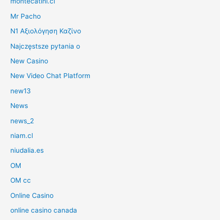
montecatini.cl
Mr Pacho
N1 Αξιολόγηση Καζίνο
Najczęstsze pytania o
New Casino
New Video Chat Platform
new13
News
news_2
niam.cl
niudalia.es
OM
OM cc
Online Casino
online casino canada