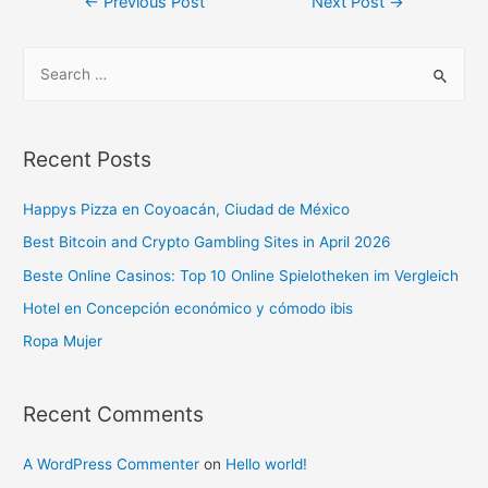
←
Previous Post
Next Post
→
Recent Posts
Happys Pizza en Coyoacán, Ciudad de México
Best Bitcoin and Crypto Gambling Sites in April 2026
Beste Online Casinos: Top 10 Online Spielotheken im Vergleich
Hotel en Concepción económico y cómodo ibis
Ropa Mujer
Recent Comments
A WordPress Commenter
on
Hello world!