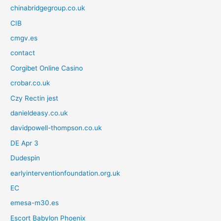
chinabridgegroup.co.uk
CIB
cmgv.es
contact
Corgibet Online Casino
crobar.co.uk
Czy Rectin jest
danieldeasy.co.uk
davidpowell-thompson.co.uk
DE Apr 3
Dudespin
earlyinterventionfoundation.org.uk
EC
emesa-m30.es
Escort Babylon Phoenix