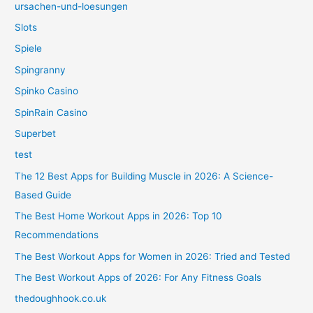
ursachen-und-loesungen
Slots
Spiele
Spingranny
Spinko Casino
SpinRain Casino
Superbet
test
The 12 Best Apps for Building Muscle in 2026: A Science-
Based Guide
The Best Home Workout Apps in 2026: Top 10
Recommendations
The Best Workout Apps for Women in 2026: Tried and Tested
The Best Workout Apps of 2026: For Any Fitness Goals
thedoughhook.co.uk