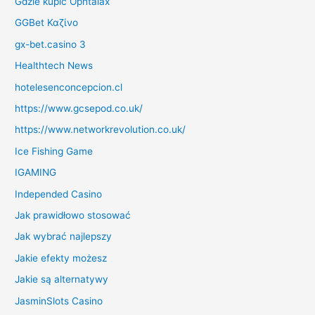
Gdzie kupić Ophtalax
GGBet Καζίνο
gx-bet.casino 3
Healthtech News
hotelesenconcepcion.cl
https://www.gcsepod.co.uk/
https://www.networkrevolution.co.uk/
Ice Fishing Game
IGAMING
Independed Casino
Jak prawidłowo stosować
Jak wybrać najlepszy
Jakie efekty możesz
Jakie są alternatywy
JasminSlots Casino