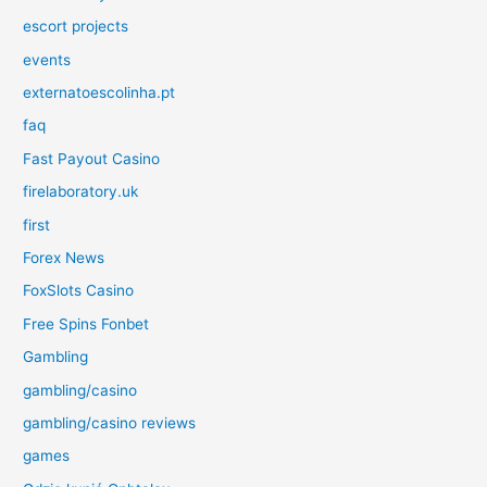
escort projects
events
externatoescolinha.pt
faq
Fast Payout Casino
firelaboratory.uk
first
Forex News
FoxSlots Casino
Free Spins Fonbet
Gambling
gambling/casino
gambling/casino reviews
games