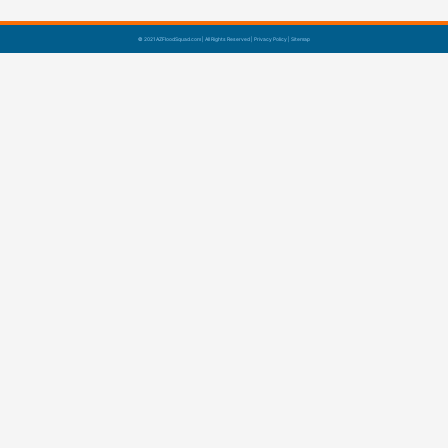
© 2021 AZFloodSquad.com | All Rights Reserved |
Privacy Policy
|
Sitemap