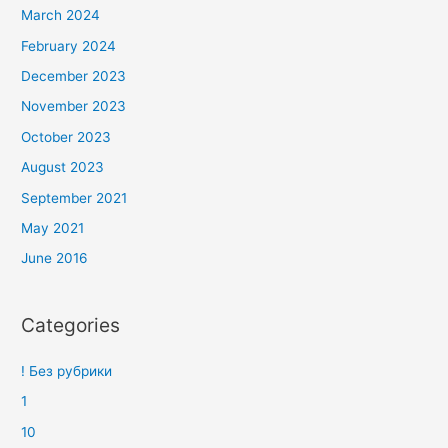
March 2024
February 2024
December 2023
November 2023
October 2023
August 2023
September 2021
May 2021
June 2016
Categories
! Без рубрики
1
10