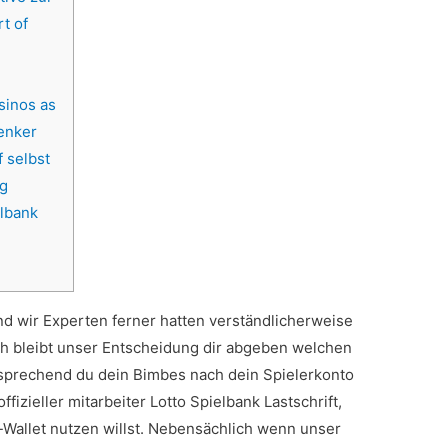
rt of
sinos as
denker
 selbst
ng
lbank
d wir Experten ferner hatten verständlicherweise
ch bleibt unser Entscheidung dir abgeben welchen
sprechend du dein Bimbes nach dein Spielerkonto
fizieller mitarbeiter Lotto Spielbank Lastschrift,
Wallet nutzen willst.
Nebensächlich wenn unser