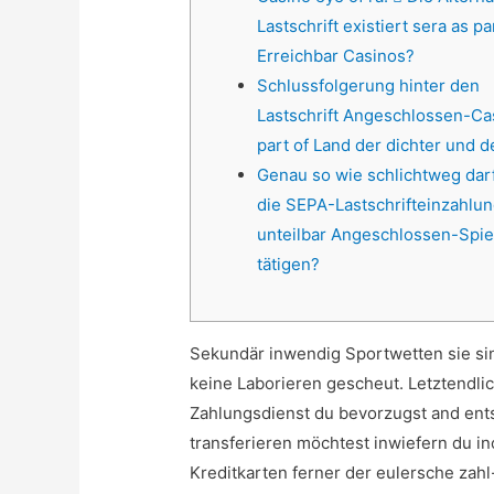
Lastschrift existiert sera as pa
Erreichbar Casinos?
Schlussfolgerung hinter den
Lastschrift Angeschlossen-Ca
part of Land der dichter und 
Genau so wie schlichtweg darf
die SEPA-Lastschrifteinzahlu
unteilbar Angeschlossen-Spie
tätigen?
Sekundär inwendig Sportwetten sie sin
keine Laborieren gescheut. Letztendli
Zahlungsdienst du bevorzugst and ent
transferieren möchtest inwiefern du inof
Kreditkarten ferner der eulersche zahl-