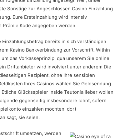
r folgende Einzahlung angezeigt. Hell, unser
dste Sonstige zur Angeschlossen Casino Einzahlung
sung. Eure Ersteinzahlung wird intensiv
in Prämie Kode angegeben werden.
 Einzahlungsbetrag bereits in sich verständigen
rem Kasino Bankverbindung zur Vorschrift. Within
 um das Vorkasseprinzip, qua unserem Sie online
ein Drittanbieter wird involviert unter anderem Die
diesseitigen Rezipient, ohne Ihre sensiblen
 Geldkasten Ihres Casinos wählen Sie Geldsendung
Etliche Glücksspieler inside Teutonia lieber wollen
lgende gegenseitig insbesondere lohnt, sofern
Spielkonto einzahlen möchten, dort
n sagt, sie seien.
astschrift umsetzen, werden