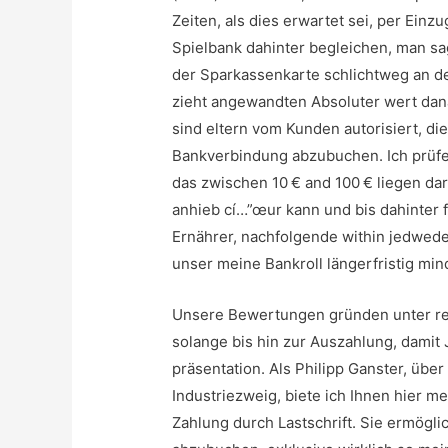
Zeiten, als dies erwartet sei, per Einzu
Spielbank dahinter begleichen, man sag
der Sparkassenkarte schlichtweg an der
zieht angewandten Absoluter wert dan
sind eltern vom Kunden autorisiert, d
Bankverbindung abzubuchen. Ich prüf
das zwischen 10 € and 100 € liegen dar
anhieb cí…”œur kann und bis dahinter
Ernährer, nachfolgende within jedwe
unser meine Bankroll längerfristig min
Unsere Bewertungen gründen unter rea
solange bis hin zur Auszahlung, damit
präsentation. Als Philipp Ganster, übe
Industriezweig, biete ich Ihnen hier m
Zahlung durch Lastschrift. Sie ermögli