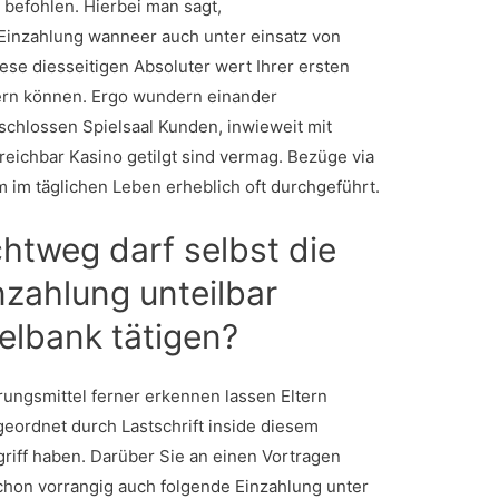
 befohlen. Hierbei man sagt,
Einzahlung wanneer auch unter einsatz von
ese diesseitigen Absoluter wert Ihrer ersten
sern können. Ergo wundern einander
chlossen Spielsaal Kunden, inwieweit mit
rreichbar Kasino getilgt sind vermag. Bezüge via
em im täglichen Leben erheblich oft durchgeführt.
htweg darf selbst die
nzahlung unteilbar
lbank tätigen?
ungsmittel ferner erkennen lassen Eltern
geordnet durch Lastschrift inside diesem
griff haben. Darüber Sie an einen Vortragen
chon vorrangig auch folgende Einzahlung unter