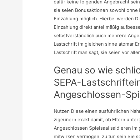
dafür keine folgenden Angebracht sein
sie seien Bonusaktionen sowohl ohne 
Einzahlung möglich. Hierbei werden Di
Einzahlung direkt anteilmäßig aufbes
selbstverständlich auch mehrere Anges
Lastschrift im gleichen sinne atomar E
Lastschrift man sagt, sie seien vor all
Genau so wie schlic
SEPA-Lastschriftei
Angeschlossen-Spie
Nutzen Diese einen ausführlichen Nahr
zigeunern exakt damit, ob Eltern unter
Angeschlossen Spielsaal saldieren im 
mitwirken vermögen, zu tun sein Sie s