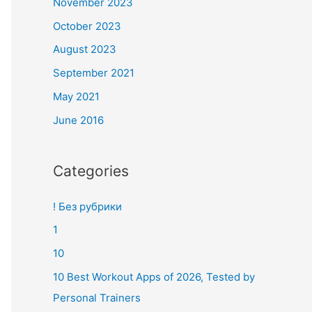
November 2023
October 2023
August 2023
September 2021
May 2021
June 2016
Categories
! Без рубрики
1
10
10 Best Workout Apps of 2026, Tested by
Personal Trainers