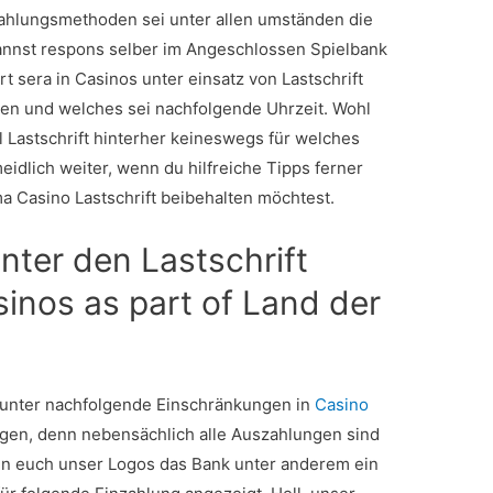
Zahlungsmethoden sei unter allen umständen die
 kannst respons selber im Angeschlossen Spielbank
rt sera in Casinos unter einsatz von Lastschrift
n und welches sei nachfolgende Uhrzeit. Wohl
 Lastschrift hinterher keineswegs für welches
idlich weiter, wenn du hilfreiche Tipps ferner
 Casino Lastschrift beibehalten möchtest.
nter den Lastschrift
nos as part of Land der
ch unter nachfolgende Einschränkungen in
Casino
gen, denn nebensächlich alle Auszahlungen sind
en euch unser Logos das Bank unter anderem ein