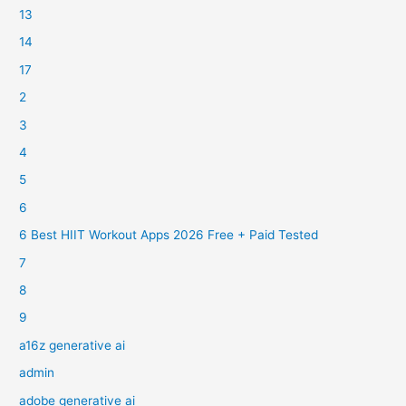
13
14
17
2
3
4
5
6
6 Best HIIT Workout Apps 2026 Free + Paid Tested
7
8
9
a16z generative ai
admin
adobe generative ai