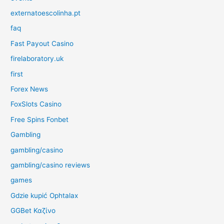
externatoescolinha.pt
faq
Fast Payout Casino
firelaboratory.uk
first
Forex News
FoxSlots Casino
Free Spins Fonbet
Gambling
gambling/casino
gambling/casino reviews
games
Gdzie kupić Ophtalax
GGBet Καζίνο