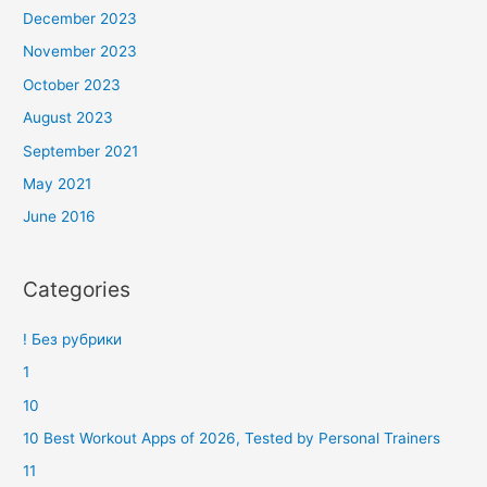
December 2023
November 2023
October 2023
August 2023
September 2021
May 2021
June 2016
Categories
! Без рубрики
1
10
10 Best Workout Apps of 2026, Tested by Personal Trainers
11