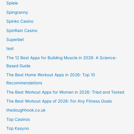
Spiele
Spingranny
Spinko Casino
SpinRain Casino
Superbet
test
The 12 Best Apps for Building Muscle in 2026: A Science-
Based Guide
The Best Home Workout Apps in 2026: Top 10
Recommendations
The Best Workout Apps for Women in 2026: Tried and Tested
The Best Workout Apps of 2026: For Any Fitness Goals
thedoughhook.co.uk
Top Casinos
Top Kasyno