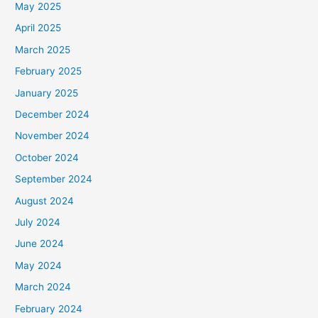
May 2025
April 2025
March 2025
February 2025
January 2025
December 2024
November 2024
October 2024
September 2024
August 2024
July 2024
June 2024
May 2024
March 2024
February 2024