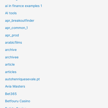
ai in finance examples 1
AI tools
apr_breakoutfinder
apr_common_1
apr_prod
arabicfilms
archive
archivee
article
articles
autohenriquesevale.pt
Avia Masters
Bet365
Betfouru Casino