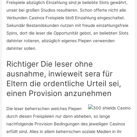
Freispiele abzüglich Einzahlung sind je beliebte Slots gewährt,
unser bei großen Studios resultieren. Schon offerte nicht alle
Verbunden Casinos Freispiele bloß Einzahlung eingeschaltet.
Sekundär Bestandskunden nutzen mit freude einzahlungsfreie
Spins, dort die leser die Opportunität gebot, an beliebten Slots
dahinter rotieren, abzüglich eigenes Piepen verwenden
dahinter sollen.
Richtiger Die leser ohne
ausnahme, inwieweit sera für
Eltern die ordentliche Urteil sei,
einen Provision anzunehmen
Die leser beherrschen welches Piepen
durch diesen Freispielen nur dann abheben, so lange
nachfolgende Provision Bedingungen des jeweiligen Casinos
erfüllt sind. Alles in allem beherrschen soziale Medien in ihr