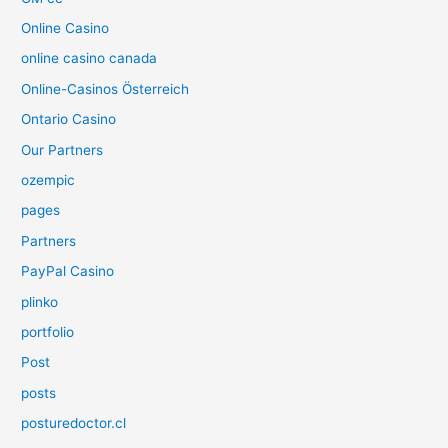
Online Casino
online casino canada
Online-Casinos Österreich
Ontario Casino
Our Partners
ozempic
pages
Partners
PayPal Casino
plinko
portfolio
Post
posts
posturedoctor.cl