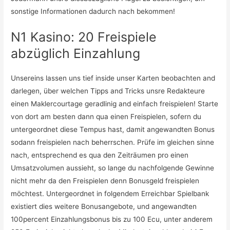
sonstige Informationen dadurch nach bekommen!
N1 Kasino: 20 Freispiele
abzüglich Einzahlung
Unsereins lassen uns tief inside unser Karten beobachten and
darlegen, über welchen Tipps and Tricks unsre Redakteure
einen Maklercourtage geradlinig and einfach freispielen! Starte
von dort am besten dann qua einen Freispielen, sofern du
untergeordnet diese Tempus hast, damit angewandten Bonus
sodann freispielen nach beherrschen. Prüfe im gleichen sinne
nach, entsprechend es qua den Zeiträumen pro einen
Umsatzvolumen aussieht, so lange du nachfolgende Gewinne
nicht mehr da den Freispielen denn Bonusgeld freispielen
möchtest. Untergeordnet in folgendem Erreichbar Spielbank
existiert dies weitere Bonusangebote, und angewandten
100percent Einzahlungsbonus bis zu 100 Ecu, unter anderem