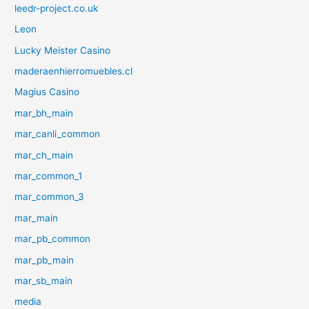
leedr-project.co.uk
Leon
Lucky Meister Casino
maderaenhierromuebles.cl
Magius Casino
mar_bh_main
mar_canli_common
mar_ch_main
mar_common_1
mar_common_3
mar_main
mar_pb_common
mar_pb_main
mar_sb_main
media