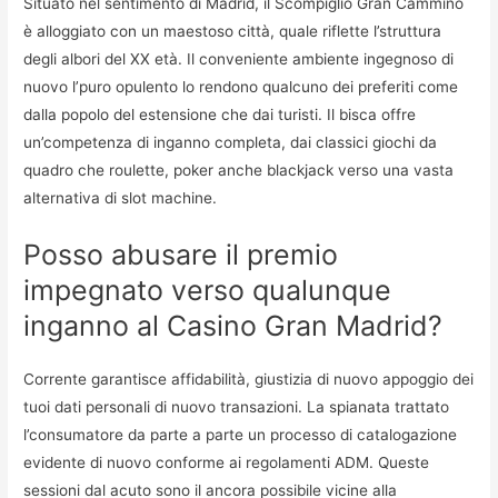
Situato nel sentimento di Madrid, il Scompiglio Gran Cammino
è alloggiato con un maestoso città, quale riflette l’struttura
degli albori del XX età. Il conveniente ambiente ingegnoso di
nuovo l’puro opulento lo rendono qualcuno dei preferiti come
dalla popolo del estensione che dai turisti. Il bisca offre
un’competenza di inganno completa, dai classici giochi da
quadro che roulette, poker anche blackjack verso una vasta
alternativa di slot machine.
Posso abusare il premio
impegnato verso qualunque
inganno al Casino Gran Madrid?
Corrente garantisce affidabilità, giustizia di nuovo appoggio dei
tuoi dati personali di nuovo transazioni. La spianata trattato
l’consumatore da parte a parte un processo di catalogazione
evidente di nuovo conforme ai regolamenti ADM. Queste
sessioni dal acuto sono il ancora possibile vicine alla