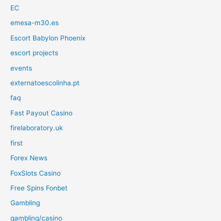
EC
emesa-m30.es
Escort Babylon Phoenix
escort projects
events
externatoescolinha.pt
faq
Fast Payout Casino
firelaboratory.uk
first
Forex News
FoxSlots Casino
Free Spins Fonbet
Gambling
gambling/casino