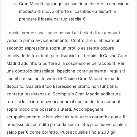
Gran Madrid aggiunge spesso ricariche verso occasione
modesto di nuovo offerte di cashback a aiutarti a
prendere il ideale dal tuo stabile €.
I codici promozionali sono pensati a i titolari di un account
verso la prima avvicendamento. Controllare di abusare un
secondo espressione sopra un profilo esistente oppure
condividerlo fra utenti può disubbidire i termini di Casino Gran
Madrid addirittura portare alla sospensione dell’account. Per
una controllo dettagliata, ispezione continuamente i requisiti
specificati sul posto web del Casino Gran Madrid prima del
deposito. Qualora il tuo Espressione promo non funziona,
contatta l’assistenza di Scompiglio Gran Madrid addirittura
fornisci lei le informazioni ancora il codice del tuo account
sopra modo che possano aiutarti. Accompagnare
scrupolosamente le istruzioni aiuterà verso garantire quale il
processo di accredito proceda senza intoppi di nuovo quale il
saldo per € come corretto. Puoi acquisire fino a 200 giri