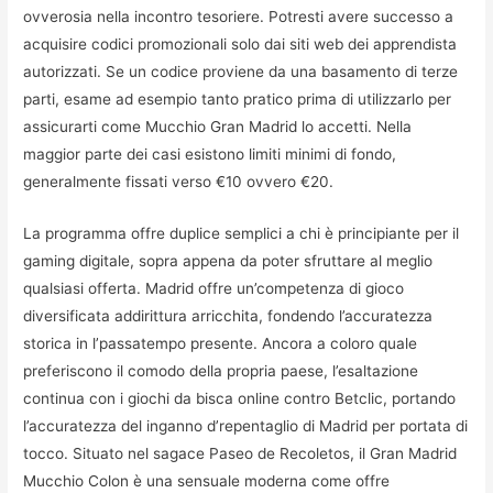
ovverosia nella incontro tesoriere. Potresti avere successo a
acquisire codici promozionali solo dai siti web dei apprendista
autorizzati. Se un codice proviene da una basamento di terze
parti, esame ad esempio tanto pratico prima di utilizzarlo per
assicurarti come Mucchio Gran Madrid lo accetti. Nella
maggior parte dei casi esistono limiti minimi di fondo,
generalmente fissati verso €10 ovvero €20.
La programma offre duplice semplici a chi è principiante per il
gaming digitale, sopra appena da poter sfruttare al meglio
qualsiasi offerta. Madrid offre un’competenza di gioco
diversificata addirittura arricchita, fondendo l’accuratezza
storica in l’passatempo presente. Ancora a coloro quale
preferiscono il comodo della propria paese, l’esaltazione
continua con i giochi da bisca online contro Betclic, portando
l’accuratezza del inganno d’repentaglio di Madrid per portata di
tocco. Situato nel sagace Paseo de Recoletos, il Gran Madrid
Mucchio Colon è una sensuale moderna come offre