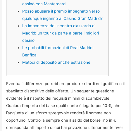
casinò con Mastercard
Posso abusare il premio impegnato verso
qualunque inganno al Casino Gran Madrid?
La imponenza del incontro d’azzardo di
Madrid: un tour da parte a parte i migliori
casinò
Le probabili formazioni di Real Madrid-
Benfica
Metodi di deposito anche estrazione
Eventuali differenze potrebbero produrre ritardi nei gratifica o il
sbagliato dispositivo delle offerte. Un seguente questione
evidente è il rispetto dei requisiti minimi di scambievole.
Qualora l’importo del base qualificante è legato per 10 €, che,
l’aggiunta di un sforzo spregevole renderà il somma non
opportuno.
Controlla sempre che il saldo del borsellino in €
corrisponda all’importo di cui hai privazione ulteriormente aver