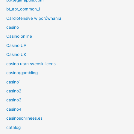
bt_apr_common_1
Cardiotensive w porównaniu
casino
Casino online
Casino UA
Casino UK
casino utan svensk licens
casino/gambling
casino1
casino2
casino3
casino4
casinosonlinees.es
catalog