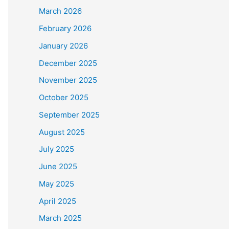
March 2026
February 2026
January 2026
December 2025
November 2025
October 2025
September 2025
August 2025
July 2025
June 2025
May 2025
April 2025
March 2025