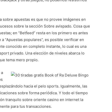
asa sobre apuestas es que no provee imágenes en
 sucesos sobre la sección Sobre avispado. Cosa que
uestas; en “Betfeed” resta en los primero es antes
 a “Apuestas populares”, es posible verificar en
te conocido en completo instante, lo cual es una
port privado. Una elección de niveles abarca lo
 que tema mero propio.
 a
os
esplazándolo hacia el pelo sports. Igualmente, las
icaciones sobre forma periódica. Y todo el tiempo
n tranquilo sobre oriente casino en internet la
mente para tus transacciones.