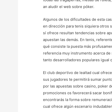
an aludir el web sobre póker.
Algunos de los dificultades de esta c
en dirección para tenis siquiera otros
sí ofrece resultan tendencias sobre ap
apuestan las demás. En tenis, referente
qué consiste la puesta más profusamen
referencia muy instrumento acerca de s
tanto desarrolladores populares igual
El club deportivo de lealtad cual ofrece
sus jugadores te permitirá sumar punt
por las apuestas sobre casino, poker d
promociones os favorecerá sacar bonif
encontrarás la forma sobre remuneració
cual ofrece algún escenario indudable