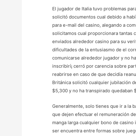
El jugador de Italia tuvo problemas par
solicitó documentos cual debido a hab
para e-mail del casino, alegando a com
solicitamos cual proporcionara tantas
enviados alrededor casino para su veri
dificultades de la entusiasmo de el co
comunicarse alrededor jugador y no ha
inscribirí¡ cerró por carencia sobre pa
reabrirse en caso de que decidía reanu
Británica solicitó cualquier jubilación
$5,300 y no ha transpirado quedaban 
Generalmente, solo tienes que ir a la 
que dejen efectuar el remuneración de
manga larga cualquier bono de casino i
ser encuentra entre formas sobre jueg