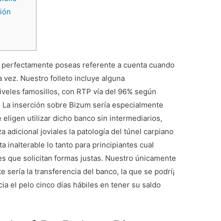
ción
 perfectamente poseas referente a cuenta cuando
 vez. Nuestro folleto incluye alguna
veles famosillos, con RTP ví­a del 96% según
.
La inserción sobre Bizum serí­a especialmente
eligen utilizar dicho banco sin intermediarios,
 adicional joviales la patologí­a del túnel carpiano
a inalterable lo tanto para principiantes cual
es que solicitan formas justas. Nuestro únicamente
 serí­a la transferencia del banco, la que se podrí¡
ia el pelo cinco días hábiles en tener su saldo