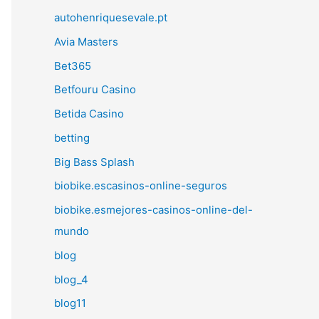
autohenriquesevale.pt
Avia Masters
Bet365
Betfouru Casino
Betida Casino
betting
Big Bass Splash
biobike.escasinos-online-seguros
biobike.esmejores-casinos-online-del-
mundo
blog
blog_4
blog11