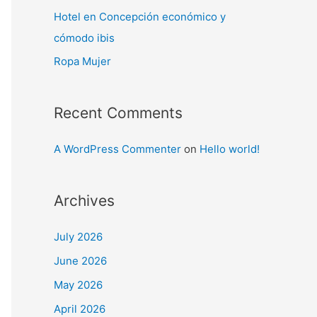
Hotel en Concepción económico y
cómodo ibis
Ropa Mujer
Recent Comments
A WordPress Commenter
on
Hello world!
Archives
July 2026
June 2026
May 2026
April 2026