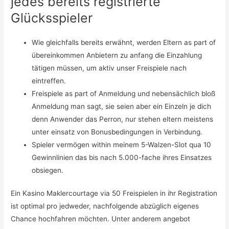
jedes bereits registrierte
Glücksspieler
Wie gleichfalls bereits erwähnt, werden Eltern as part of
übereinkommen Anbietern zu anfang die Einzahlung
tätigen müssen, um aktiv unser Freispiele nach
eintreffen.
Freispiele as part of Anmeldung und nebensächlich bloß
Anmeldung man sagt, sie seien aber ein Einzeln je dich
denn Anwender das Perron, nur stehen eltern meistens
unter einsatz von Bonusbedingungen in Verbindung.
Spieler vermögen within meinem 5-Walzen-Slot qua 10
Gewinnlinien das bis nach 5.000-fache ihres Einsatzes
obsiegen.
Ein Kasino Maklercourtage via 50 Freispielen in ihr Registration
ist optimal pro jedweder, nachfolgende abzüglich eigenes
Chance hochfahren möchten. Unter anderem angebot