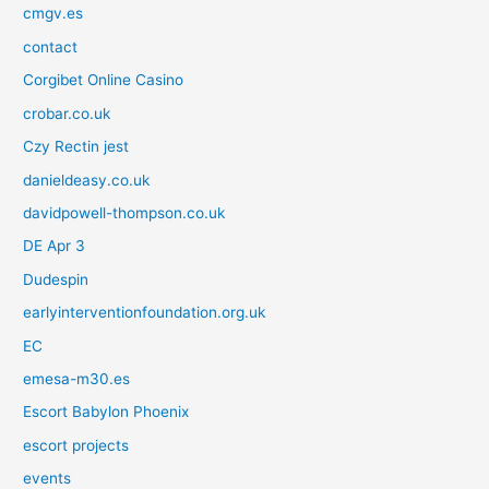
cmgv.es
contact
Corgibet Online Casino
crobar.co.uk
Czy Rectin jest
danieldeasy.co.uk
davidpowell-thompson.co.uk
DE Apr 3
Dudespin
earlyinterventionfoundation.org.uk
EC
emesa-m30.es
Escort Babylon Phoenix
escort projects
events