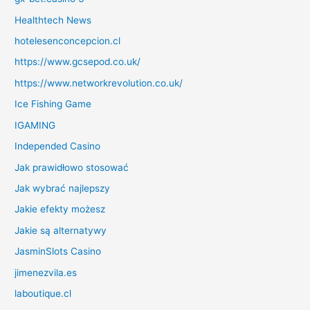
Healthtech News
hotelesenconcepcion.cl
https://www.gcsepod.co.uk/
https://www.networkrevolution.co.uk/
Ice Fishing Game
IGAMING
Independed Casino
Jak prawidłowo stosować
Jak wybrać najlepszy
Jakie efekty możesz
Jakie są alternatywy
JasminSlots Casino
jimenezvila.es
laboutique.cl