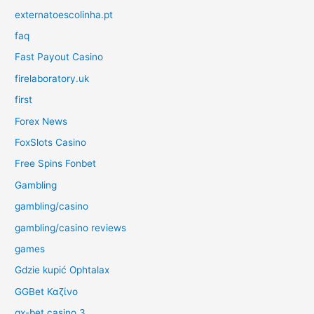
externatoescolinha.pt
faq
Fast Payout Casino
firelaboratory.uk
first
Forex News
FoxSlots Casino
Free Spins Fonbet
Gambling
gambling/casino
gambling/casino reviews
games
Gdzie kupić Ophtalax
GGBet Καζίνο
gx-bet.casino 3