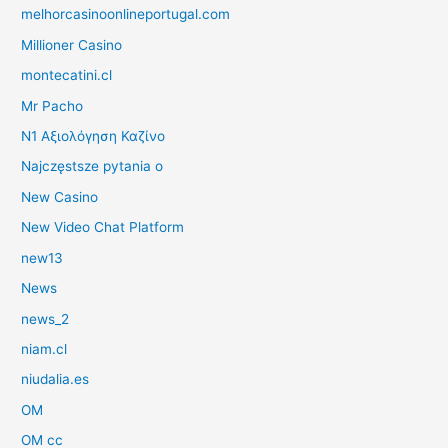
melhorcasinoonlineportugal.com
Millioner Casino
montecatini.cl
Mr Pacho
N1 Αξιολόγηση Καζίνο
Najczęstsze pytania o
New Casino
New Video Chat Platform
new13
News
news_2
niam.cl
niudalia.es
OM
OM cc