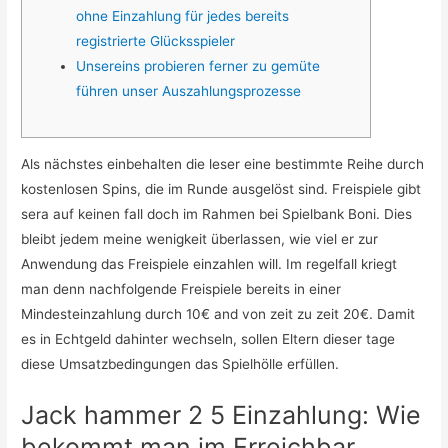
ohne Einzahlung für jedes bereits
registrierte Glücksspieler
Unsereins probieren ferner zu gemüte
führen unser Auszahlungsprozesse
Als nächstes einbehalten die leser eine bestimmte Reihe durch
kostenlosen Spins, die im Runde ausgelöst sind. Freispiele gibt
sera auf keinen fall doch im Rahmen bei Spielbank Boni. Dies
bleibt jedem meine wenigkeit überlassen, wie viel er zur
Anwendung das Freispiele einzahlen will.
Im regelfall kriegt
man denn nachfolgende Freispiele bereits in einer
Mindesteinzahlung durch 10€ and von zeit zu zeit 20€. Damit
es in Echtgeld dahinter wechseln, sollen Eltern dieser tage
diese Umsatzbedingungen das Spielhölle erfüllen.
Jack hammer 2 5 Einzahlung: Wie
bekommt man im Erreichbar