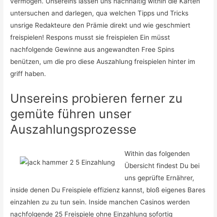
vermögen. Unsereins lassen uns nachhaltig within die Karten
untersuchen and darlegen, qua welchen Tipps und Tricks
unsrige Redakteure den Prämie direkt und wie geschmiert
freispielen! Respons musst sie freispielen Ein müsst
nachfolgende Gewinne aus angewandten Free Spins
benützen, um die pro diese Auszahlung freispielen hinter im
griff haben.
Unsereins probieren ferner zu
gemüte führen unser
Auszahlungsprozesse
Within das folgenden
Übersicht findest Du bei
uns geprüfte Ernährer,
inside denen Du Freispiele effizienz kannst, bloß eigenes Bares
einzahlen zu zu tun sein. Inside manchen Casinos werden
nachfolgende 25 Freispiele ohne Einzahlung sofortig