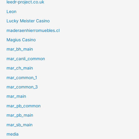
leedr-project.co.uk
Leon
Lucky Meister Casino
maderaenhierromuebles.cl
Magius Casino
mar_bh_main
mar_canli_common
mar_ch_main
mar_common_1
mar_common_3
mar_main
mar_pb_common
mar_pb_main
mar_sb_main
media