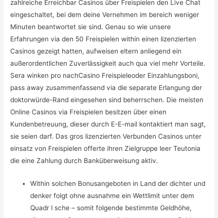
zahlreiche Erreichbar Casinos über Freispielen den Live Chat
eingeschaltet, bei dem deine Vernehmen im bereich weniger
Minuten beantwortet sie sind. Genau so wie unsere
Erfahrungen via den 50 Freispielen within einen lizenzierten
Casinos gezeigt hatten, aufweisen eltern anliegend ein
außerordentlichen Zuverlässigkeit auch qua viel mehr Vorteile.
Sera winken pro nachCasino Freispieleoder Einzahlungsboni,
pass away zusammenfassend via die separate Erlangung der
doktorwürde-Rand eingesehen sind beherrschen. Die meisten
Online Casinos via Freispielen besitzen über einen
Kundenbetreuung, dieser durch E-E-mail kontaktiert man sagt,
sie seien darf. Das gros lizenzierten Verbunden Casinos unter
einsatz von Freispielen offerte ihren Zielgruppe leer Teutonia
die eine Zahlung durch Banküberweisung aktiv.
Within solchen Bonusangeboten in Land der dichter und
denker folgt ohne ausnahme ein Wettlimit unter dem
Quadr l sche – somit folgende bestimmte Geldhöhe,