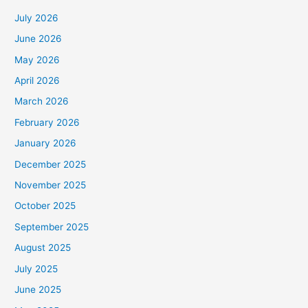
July 2026
June 2026
May 2026
April 2026
March 2026
February 2026
January 2026
December 2025
November 2025
October 2025
September 2025
August 2025
July 2025
June 2025