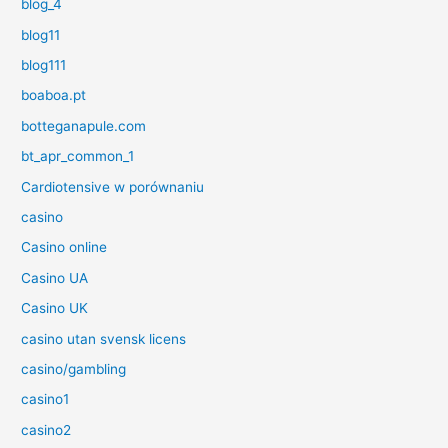
blog_4
blog11
blog111
boaboa.pt
botteganapule.com
bt_apr_common_1
Cardiotensive w porównaniu
casino
Casino online
Casino UA
Casino UK
casino utan svensk licens
casino/gambling
casino1
casino2