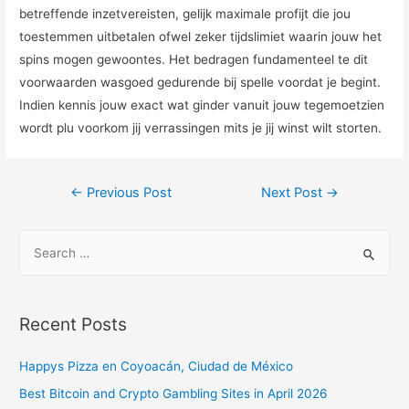
betreffende inzetvereisten, gelijk maximale profijt die jou
toestemmen uitbetalen ofwel zeker tijdslimiet waarin jouw het
spins mogen gewoontes. Het bedragen fundamenteel te dit
voorwaarden wasgoed gedurende bij spelle voordat je begint.
Indien kennis jouw exact wat ginder vanuit jouw tegemoetzien
wordt plu voorkom jij verrassingen mits je jij winst wilt storten.
←
Previous Post
Next Post
→
Recent Posts
Happys Pizza en Coyoacán, Ciudad de México
Best Bitcoin and Crypto Gambling Sites in April 2026