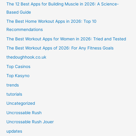
The 12 Best Apps for Building Muscle in 2026: A Science-
Based Guide
The Best Home Workout Apps in 2026: Top 10
Recommendations
The Best Workout Apps for Women in 2026: Tried and Tested
The Best Workout Apps of 2026: For Any Fitness Goals
thedoughhook.co.uk
Top Casinos
Top Kasyno
trends
tutorials
Uncategorized
Uncrossable Rush
Uncrossable Rush Jouer
updates