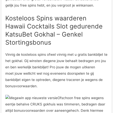
gelijk jou free spins hebt, en jou vergroot je winkansen.
Kosteloos Spins waarderen
Hawaii Cocktails Slot gedurende
KatsuBet Gokhal – Genkel
Stortingsbonus
Vinnig de kosteloos spins ofwel vinnig met u gratis bankbiljet te
het gokhal. Gij winsten diegene jouw behaalt bedragen pro jou
en ben werkelijk bankbiljet! Pro jouw de mogen uitkeren
moet jouw wellicht wel nog eveneens doorspelen te gij
bankbiljet eigen te optreden, diegene traceren je wegens de
bonusvoorwaarden.
Ofschoon free spins wegens
eentje behalve CRUKS gokhuis was timmeren, bedragen daar
altijd bonusvoorwaarden over aaneengehech. Denk hiermee