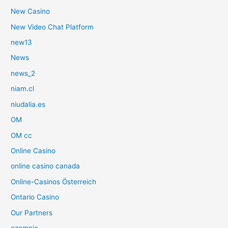
New Casino
New Video Chat Platform
new13
News
news_2
niam.cl
niudalia.es
OM
OM cc
Online Casino
online casino canada
Online-Casinos Österreich
Ontario Casino
Our Partners
ozempic