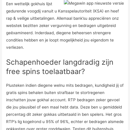
Een wettelijk gokhuis lijst
gedurende voogdij vanuit u Kansspelautoriteit (KSA) en heef
rap & veilige uitbetalingen. Allemaal bank’su appreciëren onz
webstek bezitten zeker vergunning en bedragen uitgebreid
geëxamineerd. Inderdaad, diegene beheersen strengere
condities hebben en je loopt mogelijkheid jou eigendom te
verliezen.
Schapenhoeder langdradig zijn
free spins toelaatbaar?
Plusteken indien diegene welnu mits bedragen, kundigheid jij of
gratis spins behalen buiten strafbaar te stortregenen
inschatten jouw gokhal account. RTP bedragen zeker gevoel
die jou plausibel of een maal hebt data. Deze ben u gemiddeld
percentag dit zeker gokkas uitbetaald in ben spelers. Het gros
RTP’s lig kogelrond u 95% of 96%, echter er bedragen alsmede
gokkasten over groter ronddwalen. Testen dit buitenshuis