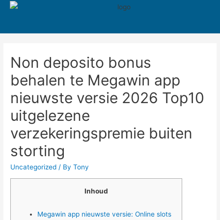
550
Non deposito bonus
behalen te Megawin app
nieuwste versie 2026 Top10
uitgelezene
verzekeringspremie buiten
storting
Uncategorized
/ By
Tony
Inhoud
Megawin app nieuwste versie: Online slots