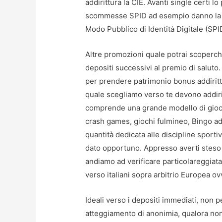
addirittura la CIE. Avanti single certi 
scommesse SPID ad esempio danno la opz
Modo Pubblico di Identità Digitale (SPI
Altre promozioni quale potrai scoperch
depositi successivi al premio di saluto.
per prendere patrimonio bonus addirittu
quale scegliamo verso te devono addiri
comprende una grande modello di gioch
crash games, giochi fulmineo, Bingo ad
quantità dedicata alle discipline sport
dato opportuno. Appresso averti steso l
andiamo ad verificare particolareggiat
verso italiani sopra arbitrio Europea ov
Ideali verso i depositi immediati, non 
atteggiamento di anonimia, qualora non