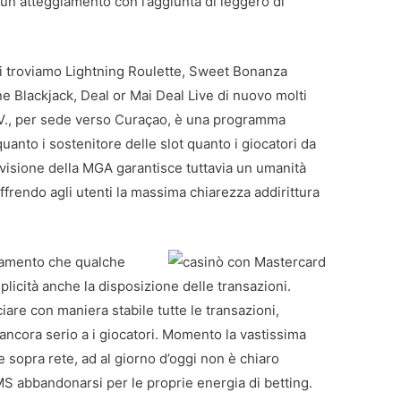
un atteggiamento con l’aggiunta di leggero di
anti troviamo Lightning Roulette, Sweet Bonanza
 Blackjack, Deal or Mai Deal Live di nuovo molti
.V., per sede verso Curaçao, è una programma
uanto i sostenitore delle slot quanto i giocatori da
rvisione della MGA garantisce tuttavia un umanità
ffrendo agli utenti la massima chiarezza addirittura
utamento che qualche
plicità anche la disposizione delle transazioni.
iare con maniera stabile tutte le transazioni,
ncora serio a i giocatori. Momento la vastissima
e sopra rete, ad al giorno d’oggi non è chiaro
S abbandonarsi per le proprie energia di betting.