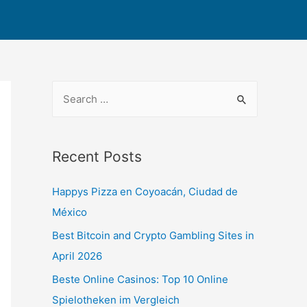
Recent Posts
Happys Pizza en Coyoacán, Ciudad de
México
Best Bitcoin and Crypto Gambling Sites in
April 2026
Beste Online Casinos: Top 10 Online
Spielotheken im Vergleich