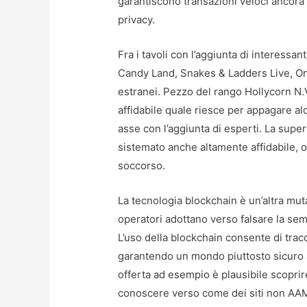
garantiscono transazioni veloci ancora 
privacy.
Fra i tavoli con l’aggiunta di interess
Candy Land, Snakes & Ladders Live, One
estranei. Pezzo del rango Hollycorn N
affidabile quale riesce per appagare alq
asse con l’aggiunta di esperti. La supe
sistemato anche altamente affidabile, o
soccorso.
La tecnologia blockchain è un’altra m
operatori adottano verso falsare la sem
L’uso della blockchain consente di tracc
garantendo un mondo piuttosto sicuro a
offerta ad esempio è plausibile scoprir
conoscere verso come dei siti non AAM