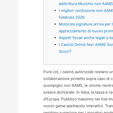
addirittura Mucchio non AAM
I migliori confusione non AAM
Febbraio 2026
Motorola signature arriva per It
apprezzamento di nuovo prom
Aspetti fiscali anche legali a ita
I Casinò Online Non AAMS So
Sicuri?
Pure ciò, i casinò autorizzati restano u
collaborazione protetto sopra caso di 
scompiglio non AAMS, le vincite rientra
essere dichiarate. In Italia, la tassa è r
d’Europa. Pubblico massimo nel live mu
nuovo game spettacolo interattivi.
Tran
rendono superiore per i giocatori mode