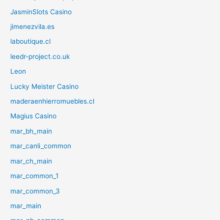
JasminSlots Casino
jimenezvila.es
laboutique.cl
leedr-project.co.uk
Leon
Lucky Meister Casino
maderaenhierromuebles.cl
Magius Casino
mar_bh_main
mar_canli_common
mar_ch_main
mar_common_1
mar_common_3
mar_main