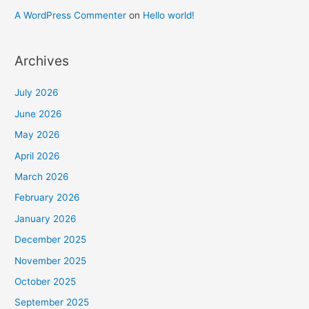
A WordPress Commenter
on
Hello world!
Archives
July 2026
June 2026
May 2026
April 2026
March 2026
February 2026
January 2026
December 2025
November 2025
October 2025
September 2025