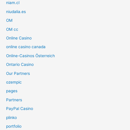
niam.cl
niudalia.es
OM
OM cc
Online Casino
online casino canada
Online-Casinos Österreich
Ontario Casino
Our Partners
ozempic
pages
Partners
PayPal Casino
plinko
portfolio