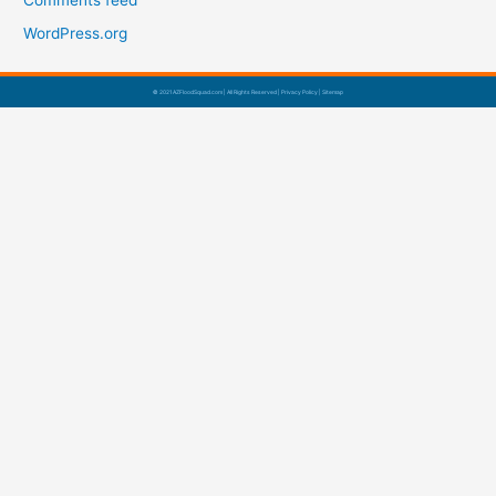
Comments feed
WordPress.org
© 2021 AZFloodSquad.com | All Rights Reserved |
Privacy Policy
|
Sitemap