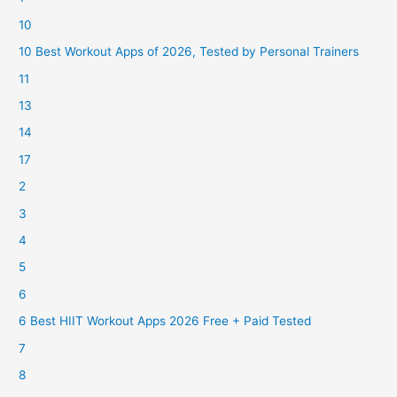
10
10 Best Workout Apps of 2026, Tested by Personal Trainers
11
13
14
17
2
3
4
5
6
6 Best HIIT Workout Apps 2026 Free + Paid Tested
7
8