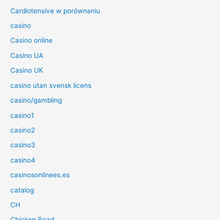
Cardiotensive w porównaniu
casino
Casino online
Casino UA
Casino UK
casino utan svensk licens
casino/gambling
casino1
casino2
casino3
casino4
casinosonlinees.es
catalog
CH
Chicken Road