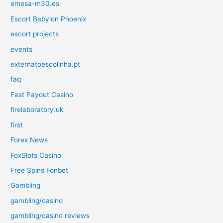
emesa-m30.es
Escort Babylon Phoenix
escort projects
events
externatoescolinha.pt
faq
Fast Payout Casino
firelaboratory.uk
first
Forex News
FoxSlots Casino
Free Spins Fonbet
Gambling
gambling/casino
gambling/casino reviews