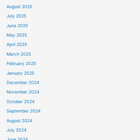
August 2025
July 2025
June 2025
May 2025
April 2025
March 2025
February 2025
January 2025
December 2024
November 2024
October 2024
September 2024
August 2024
July 2024
June 2024