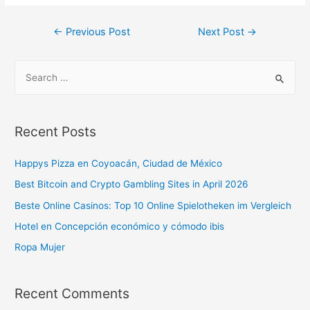
←
Previous Post
Next Post
→
Recent Posts
Happys Pizza en Coyoacán, Ciudad de México
Best Bitcoin and Crypto Gambling Sites in April 2026
Beste Online Casinos: Top 10 Online Spielotheken im Vergleich
Hotel en Concepción económico y cómodo ibis
Ropa Mujer
Recent Comments