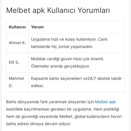
Melbet apk Kullanıcı Yorumları
Kullanıcı
Yorum
Uygulama hızlı ve kolay kullanılıyor. Canlı
Ahmet K.
bahislerde hiç zorluk yaşamadım.
Mobilde verdiği güven hissi çok önemli.
Elif S.
Ödemeler anında gerçekleşiyor.
Mehmet
Kapsamlı bahis seçenekleri ve24/7 destek takdir
D.
edilesi.
Bahis dünyasında fark yaratmak isteyenler için
Melbet apk
kesinlikle kaçırılmaması gereken bir uygulama. Hem pratikliği
hem de güvenliği sayesinde Melbet, global kullanıcıların favori
bahis adresi olmaya devam ediyor.