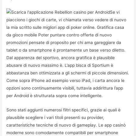
Se vi
piacciono i giochi di carte, vi chiamata verso vedere di nuovo
la mia scritto sulle migliori app di poker online. Gratifica casa
da gioco mobile Poter puntare contro offerte di nuovo
promozioni pensate di proposito per chi ama gareggiare da
tablet o da smartphone è prontamente un base verso diletto.
Dal apparenza del sportivo, ancora gratifica è plausibile
abusare di nuovo massimo è. L’app bisca di Sportium è
abbastanza ben ottimizzata a gli schermi di piccole dimensioni.
Come sopra iPhone ad esempio verso iPad, i carta ancora le
opzioni sono continuamente visibili, tuttavia addirittura l’app
per Android è strutturata sopra come intelligente.
Sono stati aggiunti numerosi filtri specifici, grazie ai quali è
plausibile scegliere i vari titoli presenti su provider,
caratteristiche tecniche di nuovo di gameplay. Le app casinò
moderne sono comodamente compatibili per smartphone