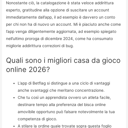
Nonostante ciò, la catalogazione è stata veloce addirittura
esperto, gratitudine alla opzione di suscitare un account
immediatamente dall’app, il ad esempio è davvero un conto
per chi non ha di nuovo un account. Mi è piaciuto anche come
l’app venga diligentemente aggiornata, ad esempio spiegato
nell’ultimo proroga di dicembre 2024, come ha consumato
migliorie addirittura correzioni di bug.
Quali sono i migliori casa da gioco
online 2026?
L’app di Betflag si distingue a una ciclo di vantaggi
anche svantaggi che meritano concentrazione.
Che tu così un apprendista ovvero un atleta facile,
destinare tempo alla preferenza del bisca online
amovibile opportuno può falsare notevolmente la tua
competenza di gioco.
A stilare la ordine quale trovate sopra questa foglio