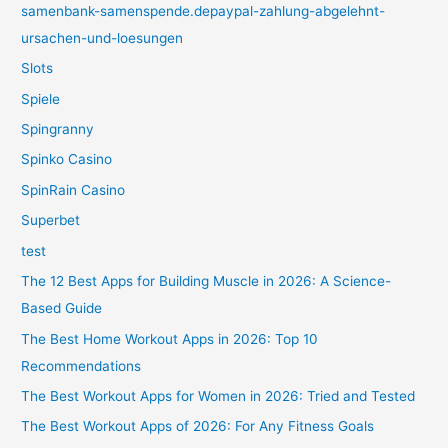
samenbank-samenspende.depaypal-zahlung-abgelehnt-
ursachen-und-loesungen
Slots
Spiele
Spingranny
Spinko Casino
SpinRain Casino
Superbet
test
The 12 Best Apps for Building Muscle in 2026: A Science-
Based Guide
The Best Home Workout Apps in 2026: Top 10
Recommendations
The Best Workout Apps for Women in 2026: Tried and Tested
The Best Workout Apps of 2026: For Any Fitness Goals