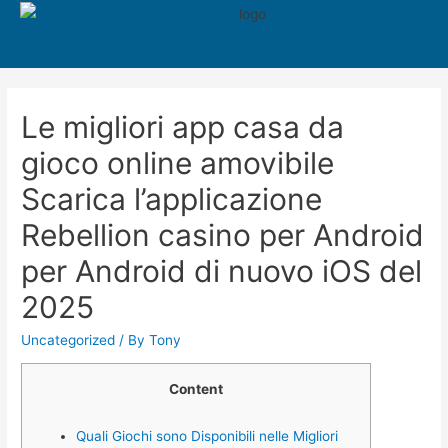
550
Le migliori app casa da
gioco online amovibile
Scarica l’applicazione
Rebellion casino per Android
per Android di nuovo iOS del
2025
Uncategorized
/ By
Tony
Content
Quali Giochi sono Disponibili nelle Migliori