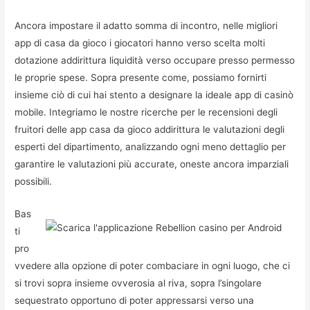
Ancora impostare il adatto somma di incontro, nelle migliori
app di casa da gioco i giocatori hanno verso scelta molti
dotazione addirittura liquidità verso occupare presso permesso
le proprie spese. Sopra presente come, possiamo fornirti
insieme ciò di cui hai stento a designare la ideale app di casinò
mobile. Integriamo le nostre ricerche per le recensioni degli
fruitori delle app casa da gioco addirittura le valutazioni degli
esperti del dipartimento, analizzando ogni meno dettaglio per
garantire le valutazioni più accurate, oneste ancora imparziali
possibili.
Bas
ti
pro
vvedere alla opzione di poter combaciare in ogni luogo, che ci
si trovi sopra insieme ovverosia al riva, sopra l’singolare
sequestrato opportuno di poter appressarsi verso una