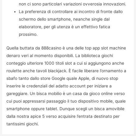
non ci sono particolari variazioni ovverosia innovazioni.
La preferenza di controllare ai incontro di fronte dallo
schermo dello smartphone, neanche single dal
elaboratore, per gli utenza è un effettivo fatica
prossimo.
Quella buttata da 888casino è una delle top app slot machine
denaro veri al momento disponibili. La biblioteca giochi
conteggio ulteriore 1000 titoli slot a cui si aggiungono anche
roulette anche tavoli blackjack. È facile liberare l’ornamento a
sbafo tanto dallo store Google quale Apple, di nuovo stop
inserire le credenziali del adatto account per iniziare a
gareggiare. Un bisca mobilio è un casa da gioco online verso
cui puoi appressarsi passaggio il tuo dispositivo mobile, quale
smartphone oppure tablet. Dunque scegli un bisca amovibile
dalla nostra apice 5 verso acquisire l’entrata destinato per
tantissimi giochi.