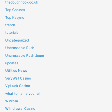
thedoughhook.co.uk
Top Casinos
Top Kasyno
trends
tutorials
Uncategorized
Uncrossable Rush
Uncrossable Rush Jouer
updates
Utilities News
VeryWell Casino
VipLuck Casino
what to name your ai
Winrolla
Withdrawal Casino