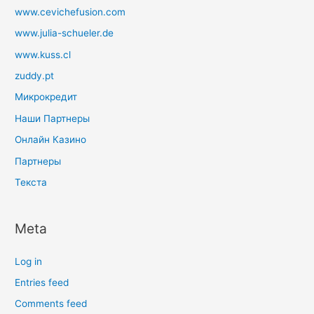
www.cevichefusion.com
www.julia-schueler.de
www.kuss.cl
zuddy.pt
Микрокредит
Наши Партнеры
Онлайн Казино
Партнеры
Текста
Meta
Log in
Entries feed
Comments feed