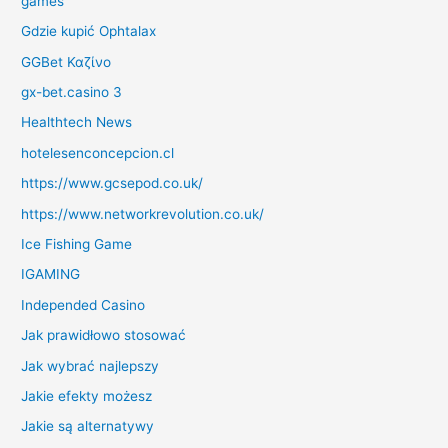
games
Gdzie kupić Ophtalax
GGBet Καζίνο
gx-bet.casino 3
Healthtech News
hotelesenconcepcion.cl
https://www.gcsepod.co.uk/
https://www.networkrevolution.co.uk/
Ice Fishing Game
IGAMING
Independed Casino
Jak prawidłowo stosować
Jak wybrać najlepszy
Jakie efekty możesz
Jakie są alternatywy