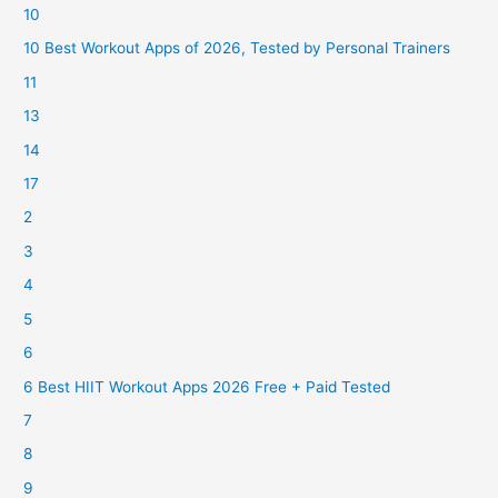
10
10 Best Workout Apps of 2026, Tested by Personal Trainers
11
13
14
17
2
3
4
5
6
6 Best HIIT Workout Apps 2026 Free + Paid Tested
7
8
9