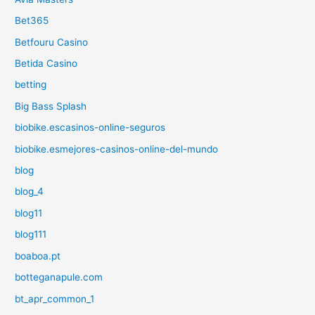
Bet365
Betfouru Casino
Betida Casino
betting
Big Bass Splash
biobike.escasinos-online-seguros
biobike.esmejores-casinos-online-del-mundo
blog
blog_4
blog11
blog111
boaboa.pt
botteganapule.com
bt_apr_common_1