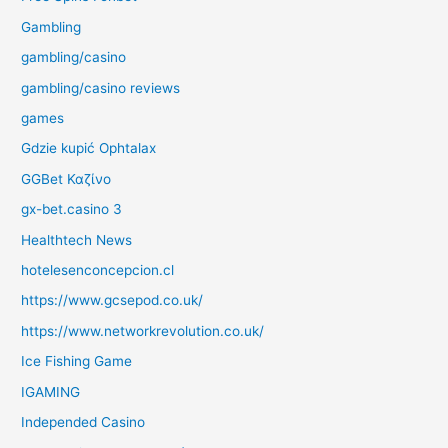
Gambling
gambling/casino
gambling/casino reviews
games
Gdzie kupić Ophtalax
GGBet Καζίνο
gx-bet.casino 3
Healthtech News
hotelesenconcepcion.cl
https://www.gcsepod.co.uk/
https://www.networkrevolution.co.uk/
Ice Fishing Game
IGAMING
Independed Casino