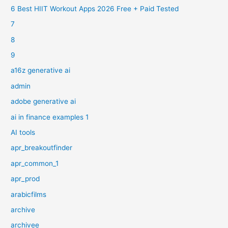
6 Best HIIT Workout Apps 2026 Free + Paid Tested
7
8
9
a16z generative ai
admin
adobe generative ai
ai in finance examples 1
AI tools
apr_breakoutfinder
apr_common_1
apr_prod
arabicfilms
archive
archivee