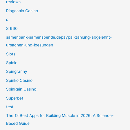
reviews
Ringospin Casino
s
S 660
samenbank-samenspende.depaypal-zahlung-abgelehnt-
ursachen-und-loesungen
Slots
Spiele
Spingranny
Spinko Casino
SpinRain Casino
Superbet
test
The 12 Best Apps for Building Muscle in 2026: A Science-
Based Guide