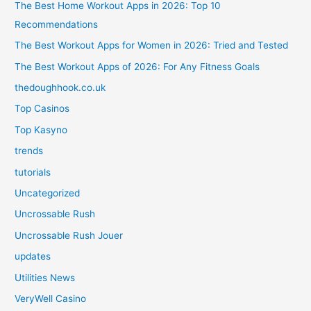
The Best Home Workout Apps in 2026: Top 10
Recommendations
The Best Workout Apps for Women in 2026: Tried and Tested
The Best Workout Apps of 2026: For Any Fitness Goals
thedoughhook.co.uk
Top Casinos
Top Kasyno
trends
tutorials
Uncategorized
Uncrossable Rush
Uncrossable Rush Jouer
updates
Utilities News
VeryWell Casino