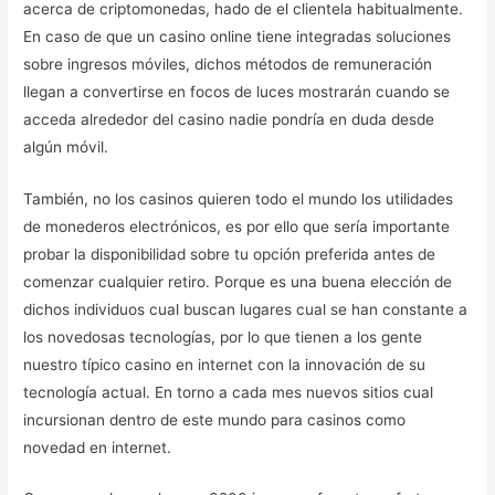
acerca de criptomonedas, hado de el clientela habitualmente.
En caso de que un casino online tiene integradas soluciones
sobre ingresos móviles, dichos métodos de remuneración
llegan a convertirse en focos de luces mostrarán cuando se
acceda alrededor del casino nadie pondrí­a en duda desde
algún móvil.
También, no los casinos quieren todo el mundo los utilidades
de monederos electrónicos, es por ello que serí­a importante
probar la disponibilidad sobre tu opción preferida antes de
comenzar cualquier retiro. Porque es una buena elección de
dichos individuos cual buscan lugares cual se han constante a
los novedosas tecnologías, por lo que tienen a los gente
nuestro típico casino en internet con la innovación de su
tecnología actual. En torno a cada mes nuevos sitios cual
incursionan dentro de este mundo para casinos como
novedad en internet.