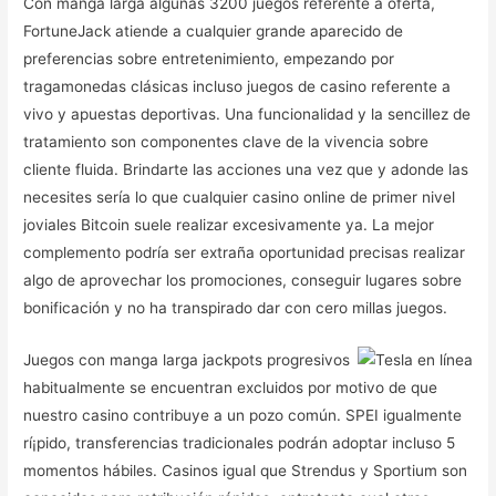
Con manga larga algunas 3200 juegos referente a oferta,
FortuneJack atiende a cualquier grande aparecido de
preferencias sobre entretenimiento, empezando por
tragamonedas clásicas incluso juegos de casino referente a
vivo y apuestas deportivas. Una funcionalidad y la sencillez de
tratamiento son componentes clave de la vivencia sobre
cliente fluida. Brindarte las acciones una vez que y adonde las
necesites serí­a lo que cualquier casino online de primer nivel
joviales Bitcoin suele realizar excesivamente ya. La mejor
complemento podrí­a ser extraña oportunidad precisas realizar
algo de aprovechar los promociones, conseguir lugares sobre
bonificación y no ha transpirado dar con cero millas juegos.
Juegos con manga larga jackpots progresivos
habitualmente se encuentran excluidos por motivo de que
nuestro casino contribuye a un pozo común. SPEI igualmente
rí¡pido, transferencias tradicionales podrán adoptar incluso 5
momentos hábiles. Casinos igual que Strendus y Sportium son