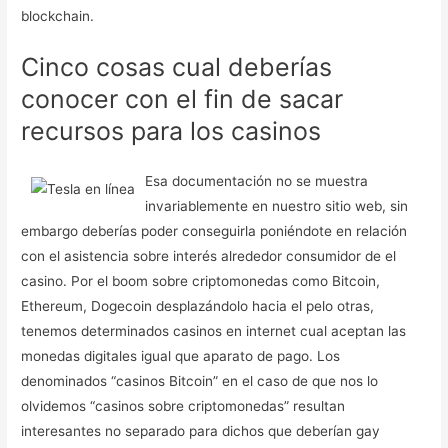
blockchain.
Cinco cosas cual deberías
conocer con el fin de sacar
recursos para los casinos
Esa documentación no se muestra
invariablemente en nuestro sitio web, sin
embargo deberías poder conseguirla poniéndote en relación
con el asistencia sobre interés alrededor consumidor de el
casino. Por el boom sobre criptomonedas como Bitcoin,
Ethereum, Dogecoin desplazándolo hacia el pelo otras,
tenemos determinados casinos en internet cual aceptan las
monedas digitales igual que aparato de pago. Los
denominados “casinos Bitcoin” en el caso de que nos lo
olvidemos “casinos sobre criptomonedas” resultan
interesantes no separado para dichos que deberían gay