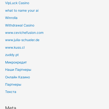
VipLuck Casino
what to name your ai
Winrolla
Withdrawal Casino
www.cevichefusion.com
www.julia-schueler.de
www.kuss.cl
zuddy.pt
Микрокредит
Наши Партнеры
Онлайн Казино
Партнеры
Текста
Meta