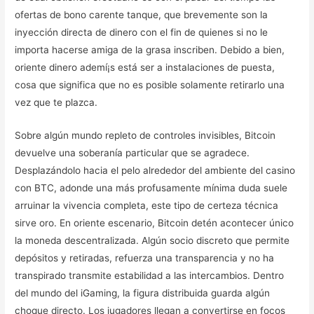
ofertas de bono carente tanque, que brevemente son la
inyección directa de dinero con el fin de quienes si no le
importa hacerse amiga de la grasa inscriben. Debido a bien,
oriente dinero ademí¡s está ser a instalaciones de puesta,
cosa que significa que no es posible solamente retirarlo una
vez que te plazca.
Sobre algún mundo repleto de controles invisibles, Bitcoin
devuelve una soberanía particular que se agradece.
Desplazándolo hacia el pelo alrededor del ambiente del casino
con BTC, adonde una más profusamente mínima duda suele
arruinar la vivencia completa, este tipo de certeza técnica
sirve oro. En oriente escenario, Bitcoin detén acontecer único
la moneda descentralizada. Algún socio discreto que permite
depósitos y retiradas, refuerza una transparencia y no ha
transpirado transmite estabilidad a las intercambios. Dentro
del mundo del iGaming, la figura distribuida guarda algún
choque directo. Los jugadores llegan a convertirse en focos