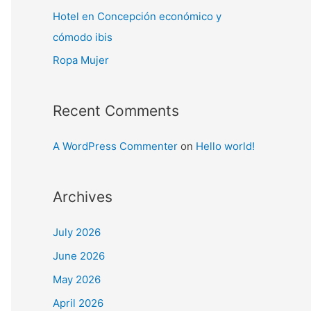
Hotel en Concepción económico y
cómodo ibis
Ropa Mujer
Recent Comments
A WordPress Commenter
on
Hello world!
Archives
July 2026
June 2026
May 2026
April 2026