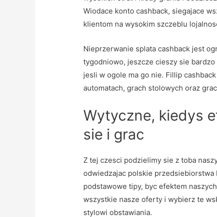
Wiodace konto cashback, siegajace w
klientom na wysokim szczeblu lojalnosc
Nieprzerwanie splata cashback jest ogr
tygodniowo, jeszcze cieszy sie bardzo
jesli w ogole ma go nie. Fillip cashba
automatach, grach stolowych oraz grac
Wytyczne, kiedys e
sie i grac
Z tej czesci podzielimy sie z toba n
odwiedzajac polskie przedsiebiorstwa 
podstawowe tipy, byc efektem naszych
wszystkie nasze oferty i wybierz te w
stylowi obstawiania.