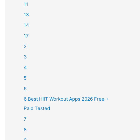
11
13
14
17
2
3
4
5
6
6 Best HIIT Workout Apps 2026 Free +
Paid Tested
7
8