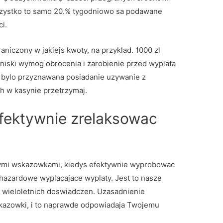
szystko to samo 20.% tygodniowo sa podawane
i.
aniczony w jakiejs kwoty, na przyklad. 1000 zl
 niski wymog obrocenia i zarobienie przed wyplata
ck bylo przyznawana posiadanie uzywanie z
h w kasynie przetrzymaj.
fektywnie zrelaksowac
aszymi wskazowkami, kiedys efektywnie wyprobowac
hazardowe wyplacajace wyplaty. Jest to nasze
 wieloletnich doswiadczen. Uzasadnienie
skazowki, i to naprawde odpowiadaja Twojemu