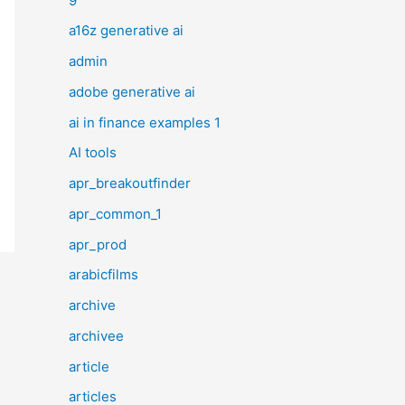
9
a16z generative ai
admin
adobe generative ai
ai in finance examples 1
AI tools
apr_breakoutfinder
apr_common_1
apr_prod
arabicfilms
archive
archivee
article
articles