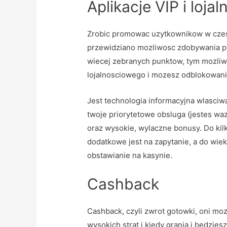
Aplikacje VIP i loja
Zrobic promowac uzytkownikow w czes
przewidziano mozliwosc zdobywania pr
wiecej zebranych punktow, tym mozliw
lojalnosciowego i mozesz odblokowanie
Jest technologia informacyjna wlasciw
twoje priorytetowe obsluga (jestes wazn
oraz wysokie, wylaczne bonusy. Do ki
dodatkowe jest na zapytanie, a do wie
obstawianie na kasynie.
Cashback
Cashback, czyli zwrot gotowki, oni mo
wysokich strat i kiedy grania i bedzi