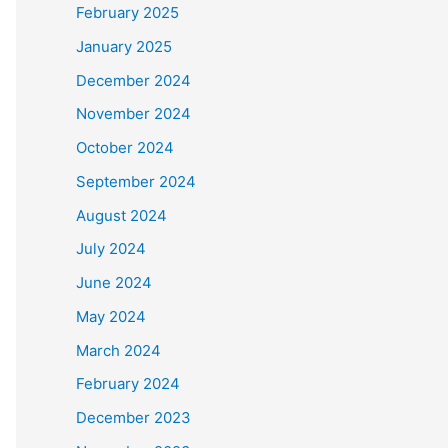
February 2025
January 2025
December 2024
November 2024
October 2024
September 2024
August 2024
July 2024
June 2024
May 2024
March 2024
February 2024
December 2023