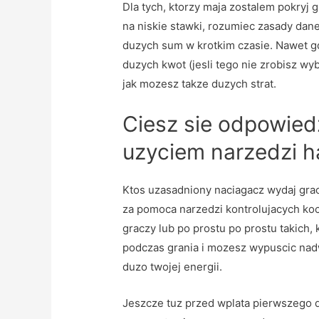
Dla tych, ktorzy maja zostalem pokryj 
na niskie stawki, rozumiec zasady dane
duzych sum w krotkim czasie. Nawet gd
duzych kwot (jesli tego nie zrobisz wy
jak mozesz takze duzych strat.
Ciesz sie odpowiedz
uzyciem narzedzi 
Ktos uzasadniony naciagacz wydaj gra
za pomoca narzedzi kontrolujacych ko
graczy lub po prostu po prostu takich, 
podczas grania i mozesz wypuscic nad
duzo twojej energii.
Jeszcze tuz przed wplata pierwszego d