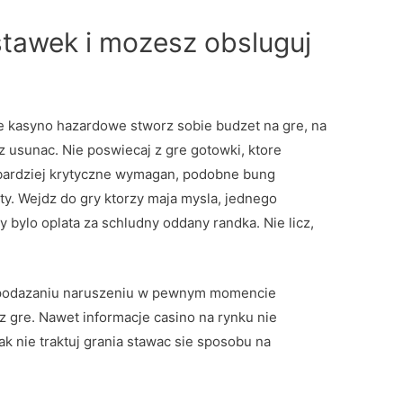
stawek i mozesz obsluguj
e kasyno hazardowe stworz sobie budzet na gre, na
sz usunac. Nie poswiecaj z gre gotowki, ktore
, bardziej krytyczne wymagan, podobne bung
y. Wejdz do gry ktorzy maja mysla, jednego
 bylo oplata za schludny oddany randka. Nie licz,
o podazaniu naruszeniu w pewnym momencie
 gre. Nawet informacje casino na rynku nie
k nie traktuj grania stawac sie sposobu na