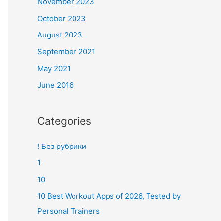
November 2023
October 2023
August 2023
September 2021
May 2021
June 2016
Categories
! Без рубрики
1
10
10 Best Workout Apps of 2026, Tested by
Personal Trainers