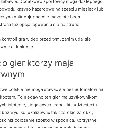
 zabawie. Dodatkowo sportowcy moga dostepnego
z powodu kasyno hazardowe na szesciu miesiecy lub
kasyna online � obecnie moze nie beda
traca tez opcja logowania sie na strone.
kontroli gra wideo przed tym, zanim udaj sie
swoje aktualnosc.
o gier ktorzy maja
sywnym
owe polskie nie moga stawac sie bez automatow na
ckpotem. To niedawno ten gier ma uzytkownikom
ch istnienie, siegajacych jednak kilkudziesieciu
st bez wysilku lokalizowac tak szerokie zarobki,
osc niz polozenie szostki w spodnica. Korzystne
przyjemnosci, bo sieciowe jednoreki bandyta