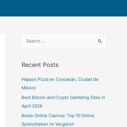
Recent Posts
Happys Pizza en Coyoacán, Ciudad de
México
Best Bitcoin and Crypto Gambling Sites in
April 2026
Beste Online Casinos: Top 10 Online
Spielotheken im Vergleich