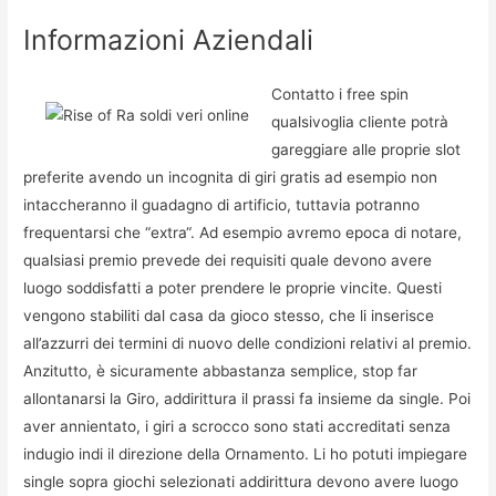
Informazioni Aziendali
Contatto i free spin
qualsivoglia cliente potrà
gareggiare alle proprie slot
preferite avendo un incognita di giri gratis ad esempio non
intaccheranno il guadagno di artificio, tuttavia potranno
frequentarsi che “extra“. Ad esempio avremo epoca di notare,
qualsiasi premio prevede dei requisiti quale devono avere
luogo soddisfatti a poter prendere le proprie vincite. Questi
vengono stabiliti dal casa da gioco stesso, che li inserisce
all’azzurri dei termini di nuovo delle condizioni relativi al premio.
Anzitutto, è sicuramente abbastanza semplice, stop far
allontanarsi la Giro, addirittura il prassi fa insieme da single. Poi
aver annientato, i giri a scrocco sono stati accreditati senza
indugio indi il direzione della Ornamento. Li ho potuti impiegare
single sopra giochi selezionati addirittura devono avere luogo