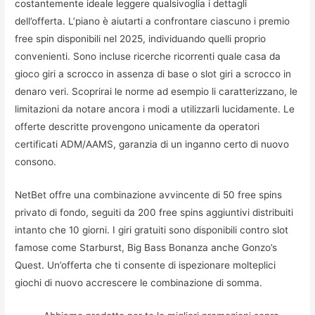
costantemente ideale leggere qualsivoglia i dettagli
dell’offerta. L’piano è aiutarti a confrontare ciascuno i premio
free spin disponibili nel 2025, individuando quelli proprio
convenienti. Sono incluse ricerche ricorrenti quale casa da
gioco giri a scrocco in assenza di base o slot giri a scrocco in
denaro veri. Scoprirai le norme ad esempio li caratterizzano, le
limitazioni da notare ancora i modi a utilizzarli lucidamente. Le
offerte descritte provengono unicamente da operatori
certificati ADM/AAMS, garanzia di un inganno certo di nuovo
consono.
NetBet offre una combinazione avvincente di 50 free spins
privato di fondo, seguiti da 200 free spins aggiuntivi distribuiti
intanto che 10 giorni. I giri gratuiti sono disponibili contro slot
famose come Starburst, Big Bass Bonanza anche Gonzo’s
Quest. Un’offerta che ti consente di ispezionare molteplici
giochi di nuovo accrescere le combinazione di somma.