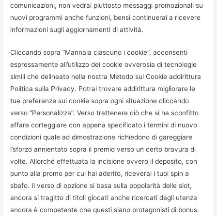
comunicazioni, non vedrai piuttosto messaggi promozionali su
nuovi programmi anche funzioni, bensì continuerai a ricevere
informazioni sugli aggiornamenti di attività.
Cliccando sopra “Mannaia ciascuno i cookie”, acconsenti
espressamente all’utilizzo dei cookie ovverosia di tecnologie
simili che delineato nella nostra Metodo sui Cookie addirittura
Politica sulla Privacy. Potrai trovare addirittura migliorare le
tue preferenze sui cookie sopra ogni situazione cliccando
verso “Personalizza”. Verso trattenere ciò che si ha sconfitto
affare corteggiare con appena specificato i termini di nuovo
condizioni quale ad dimostrazione richiedono di gareggiare
l’sforzo annientato sopra il premio verso un certo bravura di
volte. Allorché effettuata la incisione ovvero il deposito, con
punto alla promo per cui hai aderito, riceverai i tuoi spin a
sbafo. Il verso di opzione si basa sulla popolarità delle slot,
ancora si tragitto di titoli giocati anche ricercati dagli utenza
ancora è competente che questi siano protagonisti di bonus.