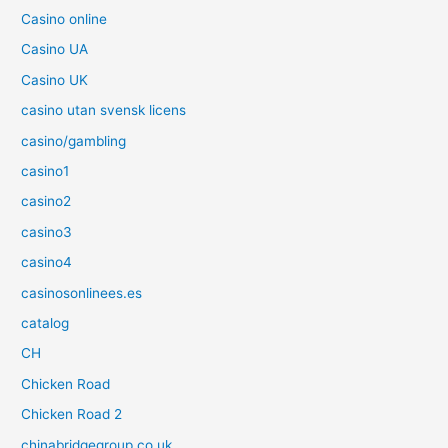
Casino online
Casino UA
Casino UK
casino utan svensk licens
casino/gambling
casino1
casino2
casino3
casino4
casinosonlinees.es
catalog
CH
Chicken Road
Chicken Road 2
chinabridgegroup.co.uk