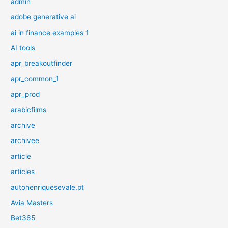
admin
adobe generative ai
ai in finance examples 1
AI tools
apr_breakoutfinder
apr_common_1
apr_prod
arabicfilms
archive
archivee
article
articles
autohenriquesevale.pt
Avia Masters
Bet365