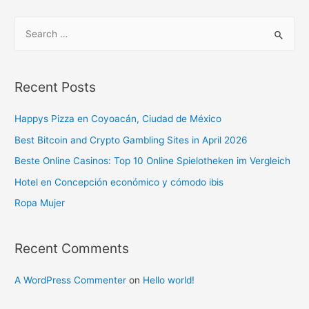
Recent Posts
Happys Pizza en Coyoacán, Ciudad de México
Best Bitcoin and Crypto Gambling Sites in April 2026
Beste Online Casinos: Top 10 Online Spielotheken im Vergleich
Hotel en Concepción económico y cómodo ibis
Ropa Mujer
Recent Comments
A WordPress Commenter
on
Hello world!