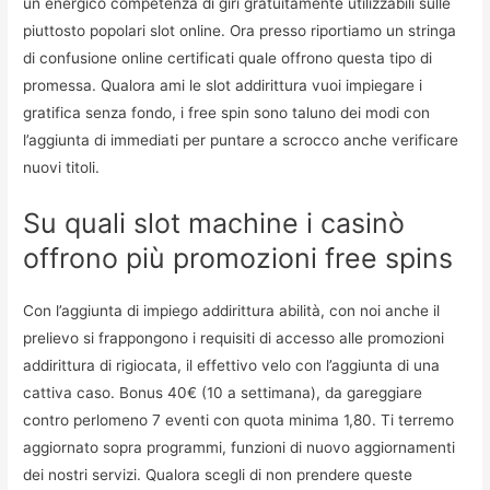
un energico competenza di giri gratuitamente utilizzabili sulle
piuttosto popolari slot online. Ora presso riportiamo un stringa
di confusione online certificati quale offrono questa tipo di
promessa. Qualora ami le slot addirittura vuoi impiegare i
gratifica senza fondo, i free spin sono taluno dei modi con
l’aggiunta di immediati per puntare a scrocco anche verificare
nuovi titoli.
Su quali slot machine i casinò
offrono più promozioni free spins
Con l’aggiunta di impiego addirittura abilità, con noi anche il
prelievo si frappongono i requisiti di accesso alle promozioni
addirittura di rigiocata, il effettivo velo con l’aggiunta di una
cattiva caso. Bonus 40€ (10 a settimana), da gareggiare
contro perlomeno 7 eventi con quota minima 1,80. Ti terremo
aggiornato sopra programmi, funzioni di nuovo aggiornamenti
dei nostri servizi. Qualora scegli di non prendere queste