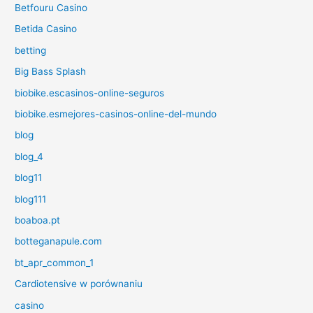
Betfouru Casino
Betida Casino
betting
Big Bass Splash
biobike.escasinos-online-seguros
biobike.esmejores-casinos-online-del-mundo
blog
blog_4
blog11
blog111
boaboa.pt
botteganapule.com
bt_apr_common_1
Cardiotensive w porównaniu
casino