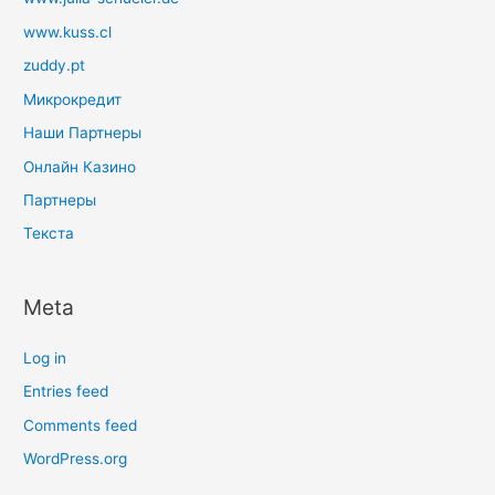
www.kuss.cl
zuddy.pt
Микрокредит
Наши Партнеры
Онлайн Казино
Партнеры
Текста
Meta
Log in
Entries feed
Comments feed
WordPress.org