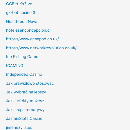
GGBet Καζίνο
gx-bet.casino 3
Healthtech News
hotelesenconcepcion.cl
https://www.gcsepod.co.uk/
https://www.networkrevolution.co.uk/
Ice Fishing Game
IGAMING
Independed Casino
Jak prawidłowo stosować
Jak wybrać najlepszy
Jakie efekty możesz
Jakie są alternatywy
JasminSlots Casino
jimenezvila.es