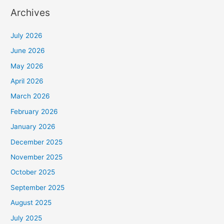
Archives
July 2026
June 2026
May 2026
April 2026
March 2026
February 2026
January 2026
December 2025
November 2025
October 2025
September 2025
August 2025
July 2025