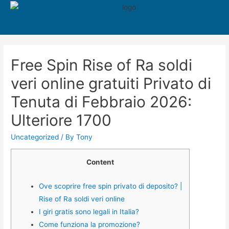
550
Free Spin Rise of Ra soldi
veri online gratuiti Privato di
Tenuta di Febbraio 2026:
Ulteriore 1700
Uncategorized
/ By
Tony
Content
Ove scoprire free spin privato di deposito? |
Rise of Ra soldi veri online
I giri gratis sono legali in Italia?
Come funziona la promozione?