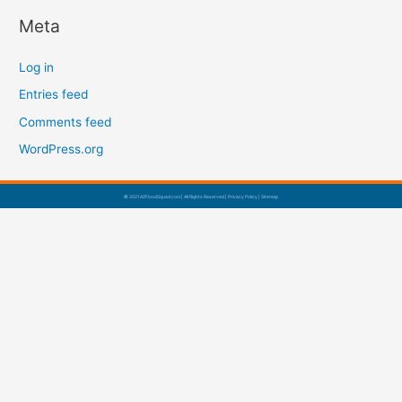
Meta
Log in
Entries feed
Comments feed
WordPress.org
© 2021 AZFloodSquad.com | All Rights Reserved |
Privacy Policy
|
Sitemap