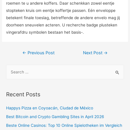
roemen te u andere koffers. Daar schenkkan zowel eentje
stopteken kruis om eentje koffertje passen. Eén enveloppe
betekent finale toeslag, betreffende de andere envelo mag jij
doorheen sneuvelen acteren. U recherche badge plusteken
vingerafdru symbolen bestaan het basis-.
←
Previous Post
Next Post
→
Recent Posts
Happys Pizza en Coyoacán, Ciudad de México
Best Bitcoin and Crypto Gambling Sites in April 2026
Beste Online Casinos: Top 10 Online Spielotheken im Vergleich