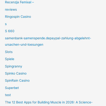
Recenzja Femixal –
reviews
Ringospin Casino
s
S 660
samenbank-samenspende.depaypal-zahlung-abgelehnt-
ursachen-und-loesungen
Slots
Spiele
Spingranny
Spinko Casino
SpinRain Casino
Superbet
test
The 12 Best Apps for Building Muscle in 2026: A Science-