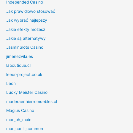
Independed Casino
Jak prawidłowo stosować
Jak wybrać najlepszy
Jakie efekty możesz
Jakie są alternatywy
JasminSlots Casino
jimenezvila.es
laboutique.cl
leedr-project.co.uk
Leon
Lucky Meister Casino
maderaenhierromuebles.cl
Magius Casino
mar_bh_main
mar_canli_common