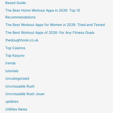
Based Guide
The Best Home Workout Apps in 2026: Top 10
Recommendations
The Best Workout Apps for Women in 2026: Tried and Tested
The Best Workout Apps of 2026: For Any Fitness Goals
thedoughhook.co.uk
Top Casinos
Top Kasyno
trends
tutorials
Uncategorized
Uncrossable Rush
Uncrossable Rush Jouer
updates
Utilities News