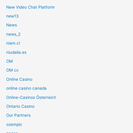
New Video Chat Platform
new13
News
news_2
niam.cl
niudalia.es
OM
OM cc
Online Casino
online casino canada
Online-Casinos Österreich
Ontario Casino
Our Partners
ozempic