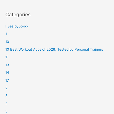
Categories
! Без рубрики
1
10
10 Best Workout Apps of 2026, Tested by Personal Trainers
11
13
14
17
2
3
4
5