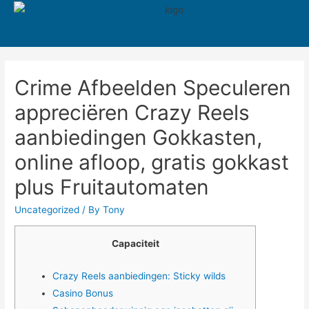
550
Crime Afbeelden Speculeren
appreciëren Crazy Reels
aanbiedingen Gokkasten,
online afloop, gratis gokkast
plus Fruitautomaten
Uncategorized
/ By
Tony
Capaciteit
Crazy Reels aanbiedingen: Sticky wilds
Casino Bonus