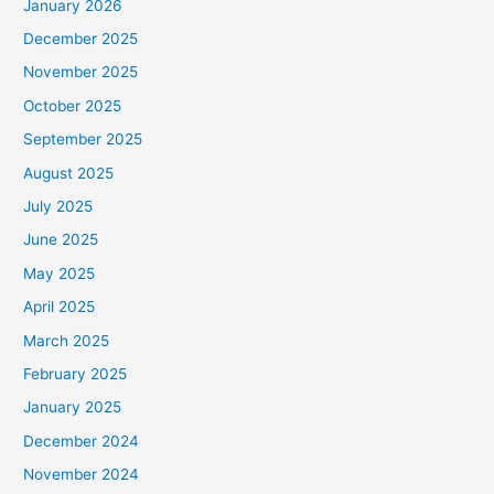
January 2026
December 2025
November 2025
October 2025
September 2025
August 2025
July 2025
June 2025
May 2025
April 2025
March 2025
February 2025
January 2025
December 2024
November 2024