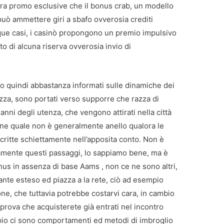
tura promo esclusive che il bonus crab, un modello
uò ammettere giri a sbafo ovverosia crediti
nque casi, i casinò propongono un premio impulsivo
o di alcuna riserva ovverosia invio di
o quindi abbastanza informati sulle dinamiche dei
zza, sono portati verso supporre che razza di
anni degli utenza, che vengono attirati nella città
ne quale non è generalmente anello qualora le
 scritte schiettamente nell’apposita conto. Non è
tamente questi passaggi, lo sappiamo bene, ma è
onus in assenza di base Aams , non ce ne sono altri,
ante esteso ed piazza a la rete, ciò ad esempio
ne, che tuttavia potrebbe costarvi cara, in cambio
’prova che acquisterete già entrati nel incontro
io ci sono comportamenti ed metodi di imbroglio