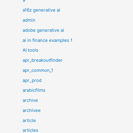
9
a16z generative ai
admin
adobe generative ai
ai in finance examples 1
AI tools
apr_breakoutfinder
apr_common_1
apr_prod
arabicfilms
archive
archivee
article
articles