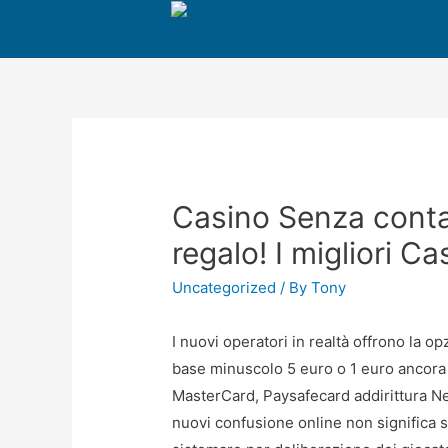
Casino Senza conta
regalo! I migliori 
Uncategorized
/ By
Tony
I nuovi operatori in realtà offrono la o
base minuscolo 5 euro o 1 euro ancora d
MasterCard, Paysafecard addirittura Net
nuovi confusione online non significa s