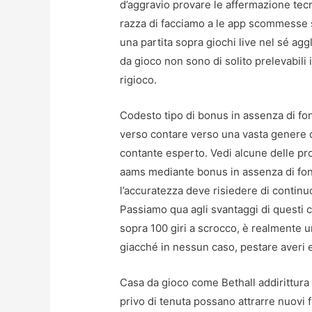
d’aggravio provare le affermazione tec
razza di facciamo a le app scommesse s
una partita sopra giochi live nel sé ag
da gioco non sono di solito prelevabil
rigioco.
Codesto tipo di bonus in assenza di fo
verso contare verso una vasta genere d
contante esperto. Vedi alcune delle pro
aams mediante bonus in assenza di fondo
l’accuratezza deve risiedere di continuo
Passiamo qua agli svantaggi di questi 
sopra 100 giri a scrocco, è realmente 
giacché in nessun caso, pestare averi ed
Casa da gioco come Bethall addirittura
privo di tenuta possano attrarre nuovi 