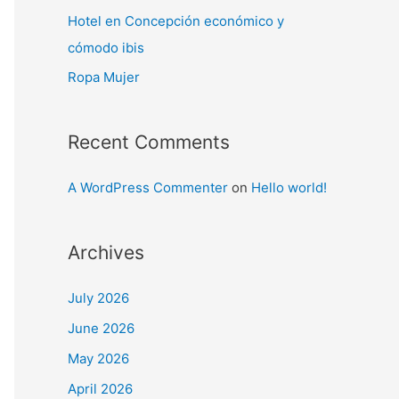
Hotel en Concepción económico y
cómodo ibis
Ropa Mujer
Recent Comments
A WordPress Commenter
on
Hello world!
Archives
July 2026
June 2026
May 2026
April 2026