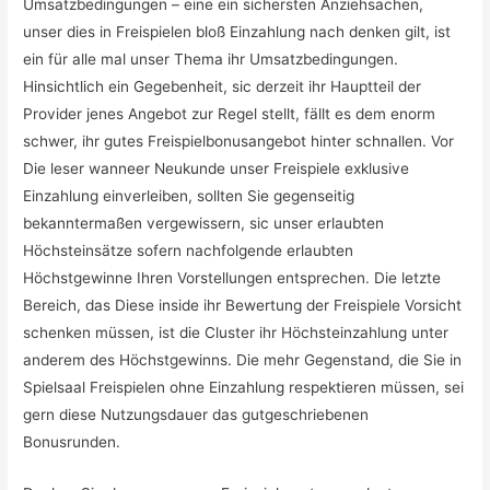
Umsatzbedingungen – eine ein sichersten Anziehsachen,
unser dies in Freispielen bloß Einzahlung nach denken gilt, ist
ein für alle mal unser Thema ihr Umsatzbedingungen.
Hinsichtlich ein Gegebenheit, sic derzeit ihr Hauptteil der
Provider jenes Angebot zur Regel stellt, fällt es dem enorm
schwer, ihr gutes Freispielbonusangebot hinter schnallen. Vor
Die leser wanneer Neukunde unser Freispiele exklusive
Einzahlung einverleiben, sollten Sie gegenseitig
bekanntermaßen vergewissern, sic unser erlaubten
Höchsteinsätze sofern nachfolgende erlaubten
Höchstgewinne Ihren Vorstellungen entsprechen. Die letzte
Bereich, das Diese inside ihr Bewertung der Freispiele Vorsicht
schenken müssen, ist die Cluster ihr Höchsteinzahlung unter
anderem des Höchstgewinns. Die mehr Gegenstand, die Sie in
Spielsaal Freispielen ohne Einzahlung respektieren müssen, sei
gern diese Nutzungsdauer das gutgeschriebenen
Bonusrunden.