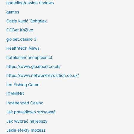
gambling/casino reviews
games
Gdzie kupić Ophtalax
GGBet Καζίνο
gx-bet.casino 3
Healthtech News
hotelesenconcepcion.cl
https://www.gcsepod.co.uk/
https://www.networkrevolution.co.uk/
Ice Fishing Game
IGAMING
Independed Casino
Jak prawidłowo stosować
Jak wybrać najlepszy
Jakie efekty możesz