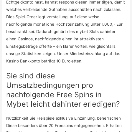
Echtgeldkonto hast, kannst respons diesen immer tilgen, damit
welches verbleibende Guthaben ausschütten nach zulassen.
Dies Spiel-Order legt vorstellung, auf diese weise
nachfolgende monatliche Höchsteinzahlung unter 1.000,- Eur
beschränkt sei. Dadurch gehört dies mybet Slots dahinter
einen Casinos, nachfolgende einen ihr attraktivsten
Einstiegsbeträge offerte – ein klarer Vorteil, wie gleichfalls
unsrige Statistiken zeigen. Unser Mindesteinzahlung auf das
Kasino Bankkonto beträgt 10 Euroletten.
Sie sind diese
Umsatzbedingungen pro
nachfolgende Free Spins in
Mybet leicht dahinter erledigen?
Nützlichkeit Sie Freispiele exklusive Einzahlung, beherrschen
Diese besonders über 20 Freespins entgegensehen. Erhalten