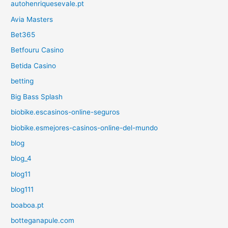
autohenriquesevale.pt
Avia Masters
Bet365
Betfouru Casino
Betida Casino
betting
Big Bass Splash
biobike.escasinos-online-seguros
biobike.esmejores-casinos-online-del-mundo
blog
blog_4
blog11
blog111
boaboa.pt
botteganapule.com