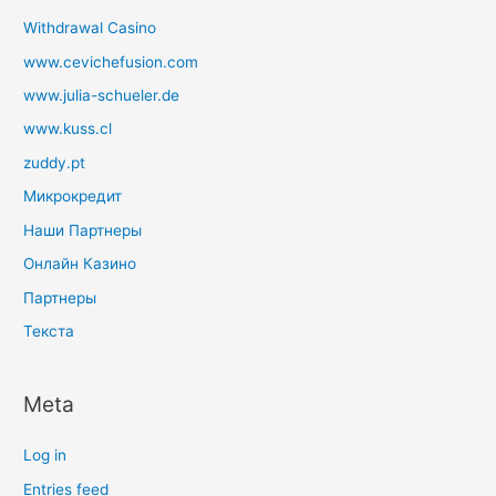
Withdrawal Casino
www.cevichefusion.com
www.julia-schueler.de
www.kuss.cl
zuddy.pt
Микрокредит
Наши Партнеры
Онлайн Казино
Партнеры
Текста
Meta
Log in
Entries feed