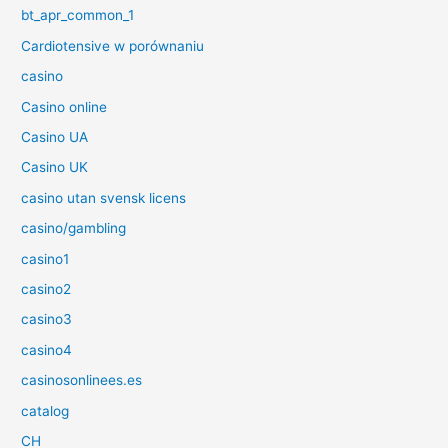
bt_apr_common_1
Cardiotensive w porównaniu
casino
Casino online
Casino UA
Casino UK
casino utan svensk licens
casino/gambling
casino1
casino2
casino3
casino4
casinosonlinees.es
catalog
CH