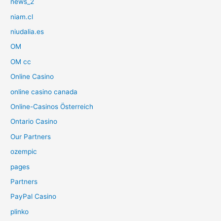
news_2
niam.cl
niudalia.es
OM
OM cc
Online Casino
online casino canada
Online-Casinos Österreich
Ontario Casino
Our Partners
ozempic
pages
Partners
PayPal Casino
plinko