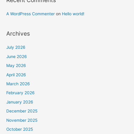
A WordPress Commenter
on
Hello world!
Archives
July 2026
June 2026
May 2026
April 2026
March 2026
February 2026
January 2026
December 2025
November 2025
October 2025