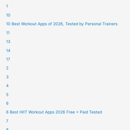
1
10
10 Best Workout Apps of 2026, Tested by Personal Trainers
11
13
14
17
2
3
4
5
6
6 Best HIIT Workout Apps 2026 Free + Paid Tested
7
8