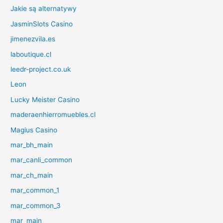
Jakie są alternatywy
JasminSlots Casino
jimenezvila.es
laboutique.cl
leedr-project.co.uk
Leon
Lucky Meister Casino
maderaenhierromuebles.cl
Magius Casino
mar_bh_main
mar_canli_common
mar_ch_main
mar_common_1
mar_common_3
mar_main