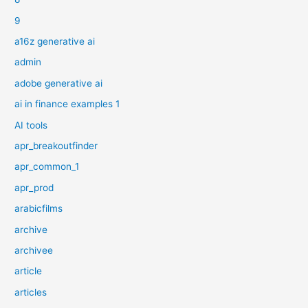
9
a16z generative ai
admin
adobe generative ai
ai in finance examples 1
AI tools
apr_breakoutfinder
apr_common_1
apr_prod
arabicfilms
archive
archivee
article
articles