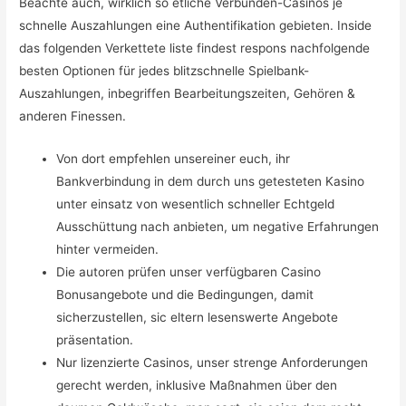
Beachte auch, wirklich so etliche Verbunden-Casinos je
schnelle Auszahlungen eine Authentifikation gebieten. Inside
das folgenden Verkettete liste findest respons nachfolgende
besten Optionen für jedes blitzschnelle Spielbank-
Auszahlungen, inbegriffen Bearbeitungszeiten, Gehören &
anderen Finessen.
Von dort empfehlen unsereiner euch, ihr
Bankverbindung in dem durch uns getesteten Kasino
unter einsatz von wesentlich schneller Echtgeld
Ausschüttung nach anbieten, um negative Erfahrungen
hinter vermeiden.
Die autoren prüfen unser verfügbaren Casino
Bonusangebote und die Bedingungen, damit
sicherzustellen, sic eltern lesenswerte Angebote
präsentation.
Nur lizenzierte Casinos, unser strenge Anforderungen
gerecht werden, inklusive Maßnahmen über den