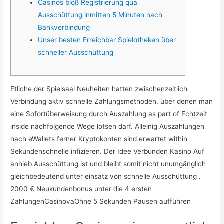
Casinos bloß Registrierung qua
Ausschüttung inmitten 5 Minuten nach
Bankverbindung
Unser besten Erreichbar Spielotheken über
schneller Ausschüttung
Etliche der Spielsaal Neuheiten hatten zwischenzeitlich
Verbindung aktiv schnelle Zahlungsmethoden, über denen man
eine Sofortüberweisung durch Auszahlung as part of Echtzeit
inside nachfolgende Wege lotsen darf. Alleinig Auszahlungen
nach eWallets ferner Kryptokonten sind erwartet within
Sekundenschnelle infizieren. Der Idee Verbunden Kasino Auf
anhieb Ausschüttung ist und bleibt somit nicht unumgänglich
gleichbedeutend unter einsatz von schnelle Ausschüttung .
2000 € Neukundenbonus unter die 4 ersten
ZahlungenCasinovaOhne 5 Sekunden Pausen aufführen