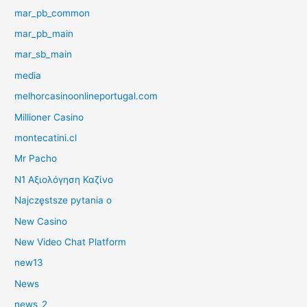
mar_pb_common
mar_pb_main
mar_sb_main
media
melhorcasinoonlineportugal.com
Millioner Casino
montecatini.cl
Mr Pacho
N1 Αξιολόγηση Καζίνο
Najczęstsze pytania o
New Casino
New Video Chat Platform
new13
News
news_2