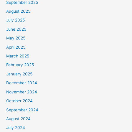
September 2025
August 2025
July 2025
June 2025
May 2025
April 2025
March 2025
February 2025
January 2025
December 2024
November 2024
October 2024
September 2024
August 2024
July 2024