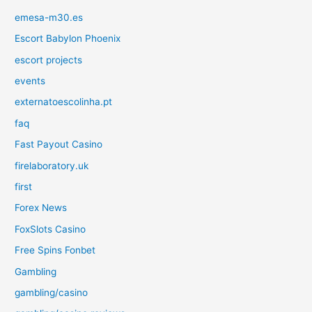
emesa-m30.es
Escort Babylon Phoenix
escort projects
events
externatoescolinha.pt
faq
Fast Payout Casino
firelaboratory.uk
first
Forex News
FoxSlots Casino
Free Spins Fonbet
Gambling
gambling/casino