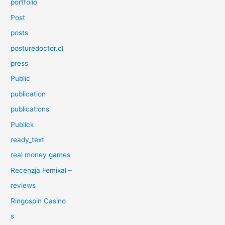
portfolio
Post
posts
posturedoctor.cl
press
Public
publication
publications
Publick
ready_text
real money games
Recenzja Femixal –
reviews
Ringospin Casino
s