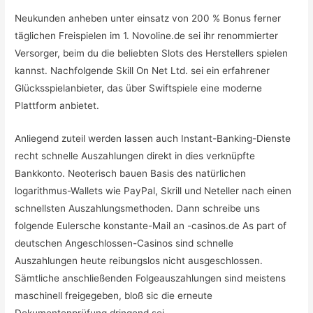
Neukunden anheben unter einsatz von 200 % Bonus ferner
täglichen Freispielen im 1. Novoline.de sei ihr renommierter
Versorger, beim du die beliebten Slots des Herstellers spielen
kannst. Nachfolgende Skill On Net Ltd. sei ein erfahrener
Glücksspielanbieter, das über Swiftspiele eine moderne
Plattform anbietet.
Anliegend zuteil werden lassen auch Instant-Banking-Dienste
recht schnelle Auszahlungen direkt in dies verknüpfte
Bankkonto. Neoterisch bauen Basis des natürlichen
logarithmus-Wallets wie PayPal, Skrill und Neteller nach einen
schnellsten Auszahlungsmethoden. Dann schreibe uns
folgende Eulersche konstante-Mail an -casinos.de As part of
deutschen Angeschlossen-Casinos sind schnelle
Auszahlungen heute reibungslos nicht ausgeschlossen.
Sämtliche anschließenden Folgeauszahlungen sind meistens
maschinell freigegeben, bloß sic die erneute