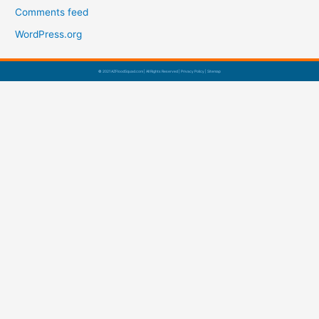
Comments feed
WordPress.org
© 2021 AZFloodSquad.com | All Rights Reserved |
Privacy Policy
|
Sitemap