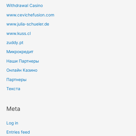
Withdrawal Casino
www.cevichefusion.com
www.julia-schueler.de
www.kuss.cl
zuddy.pt
Микрокредит
Наши Партнеры
Онлайн Казино
Партнеры
Текста
Meta
Log in
Entries feed