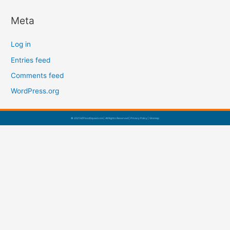
Meta
Log in
Entries feed
Comments feed
WordPress.org
© 2021 AZFloodSquad.com | All Rights Reserved |
Privacy Policy
|
Sitemap