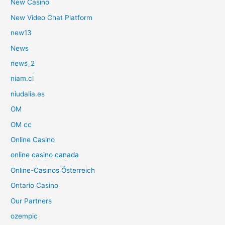
New Casino
New Video Chat Platform
new13
News
news_2
niam.cl
niudalia.es
OM
OM cc
Online Casino
online casino canada
Online-Casinos Österreich
Ontario Casino
Our Partners
ozempic