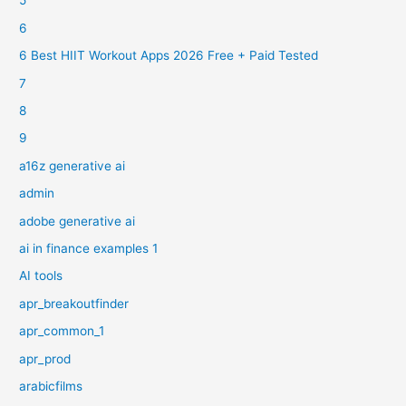
5
6
6 Best HIIT Workout Apps 2026 Free + Paid Tested
7
8
9
a16z generative ai
admin
adobe generative ai
ai in finance examples 1
AI tools
apr_breakoutfinder
apr_common_1
apr_prod
arabicfilms