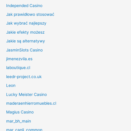
Independed Casino
Jak prawidłowo stosować
Jak wybrać najlepszy
Jakie efekty możesz
Jakie są alternatywy
JasminSlots Casino
jimenezvila.es
laboutique.cl
leedr-project.co.uk
Leon
Lucky Meister Casino
maderaenhierromuebles.cl
Magius Casino
mar_bh_main
mar_canli_common