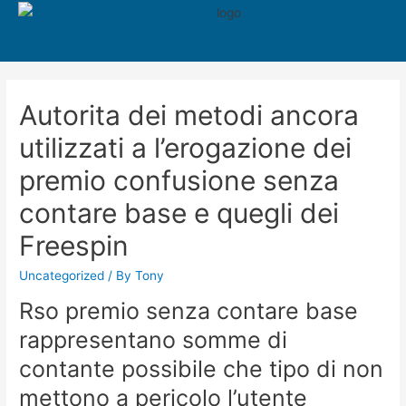
550
Autorita dei metodi ancora
utilizzati a l’erogazione dei
premio confusione senza
contare base e quegli dei
Freespin
Uncategorized
/ By
Tony
Rso premio senza contare base
rappresentano somme di
contante possibile che tipo di non
mettono a pericolo l’utente