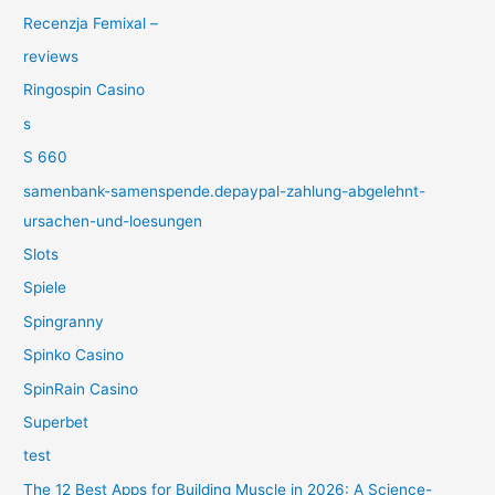
Recenzja Femixal –
reviews
Ringospin Casino
s
S 660
samenbank-samenspende.depaypal-zahlung-abgelehnt-
ursachen-und-loesungen
Slots
Spiele
Spingranny
Spinko Casino
SpinRain Casino
Superbet
test
The 12 Best Apps for Building Muscle in 2026: A Science-