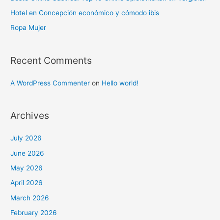
Hotel en Concepción económico y cómodo ibis
Ropa Mujer
Recent Comments
A WordPress Commenter
on
Hello world!
Archives
July 2026
June 2026
May 2026
April 2026
March 2026
February 2026