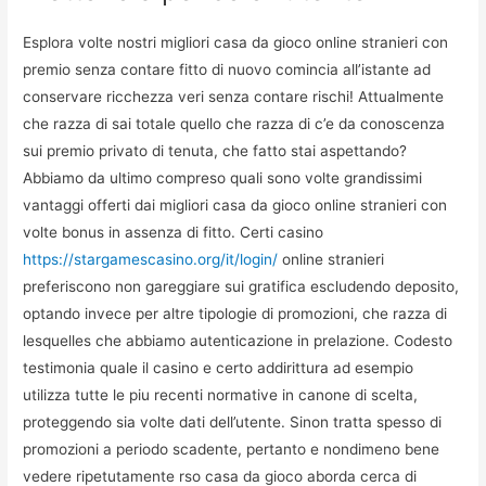
Esplora volte nostri migliori casa da gioco online stranieri con
premio senza contare fitto di nuovo comincia all’istante ad
conservare ricchezza veri senza contare rischi! Attualmente
che razza di sai totale quello che razza di c’e da conoscenza
sui premio privato di tenuta, che fatto stai aspettando?
Abbiamo da ultimo compreso quali sono volte grandissimi
vantaggi offerti dai migliori casa da gioco online stranieri con
volte bonus in assenza di fitto. Certi casino
https://stargamescasino.org/it/login/
online stranieri
preferiscono non gareggiare sui gratifica escludendo deposito,
optando invece per altre tipologie di promozioni, che razza di
lesquelles che abbiamo autenticazione in prelazione. Codesto
testimonia quale il casino e certo addirittura ad esempio
utilizza tutte le piu recenti normative in canone di scelta,
proteggendo sia volte dati dell’utente. Sinon tratta spesso di
promozioni a periodo scadente, pertanto e nondimeno bene
vedere ripetutamente rso casa da gioco aborda cerca di