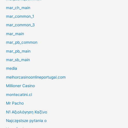
mar_ch_main
mar_common_1
mar_common_3
mar_main
mar_pb_common
mar_pb_main
mar_sb_main
media
melhorcasinoonlineportugal.com
Millioner Casino
montecatini.cl
Mr Pacho
N1 Αξιολόγηση Καζίνο
Najczęstsze pytania o