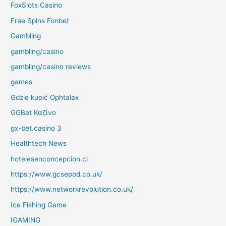
FoxSlots Casino
Free Spins Fonbet
Gambling
gambling/casino
gambling/casino reviews
games
Gdzie kupić Ophtalax
GGBet Καζίνο
gx-bet.casino 3
Healthtech News
hotelesenconcepcion.cl
https://www.gcsepod.co.uk/
https://www.networkrevolution.co.uk/
Ice Fishing Game
IGAMING