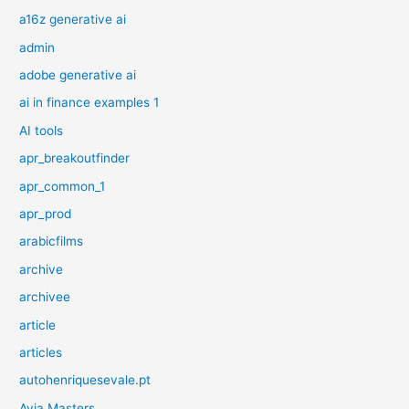
a16z generative ai
admin
adobe generative ai
ai in finance examples 1
AI tools
apr_breakoutfinder
apr_common_1
apr_prod
arabicfilms
archive
archivee
article
articles
autohenriquesevale.pt
Avia Masters