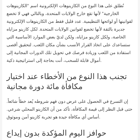
نُطلق على هذا النوع من الكازينوهات الإلكترونية اسم "الكازينوهات
الخارجية" لأنها تقع خارج الولايات المتحدة، وبالتالي فهي لا تخضع
لقوانينها أو لوائحها التنظيمية. عدد قليل فقط من الكازينوهات الإلكترونية
جديرة بالثقة لأنها تخضع لقوانين الولايات المتحدة. لكل كازينو مزاياه
الخاصة، ولكل كازينو مزاياه، ولكن لديّ بعض الموارد الأساسية التي
ستساعدك على اتخاذ القرار الأنسب بشأن مكان اللعب. لتحقيق أقصى
استفادة من اللعب وزيادة فرصك في تحويل تلك الدورات المجانية إلى
أموال قابلة للسحب، أنت بحاجة إلى استراتيجية ذكية.
تجنب هذا النوع من الأخطاء عند اختيار
مكافأة مائة دورة مجانية
إن التسرع في الحصول على عرض دون فهم شروطه يُعد خطأً شائعاً.
حتى قبل النظر إلى قيمة المكافأة، تأكد من أن الكازينو المحلي شرعي.
أساس أي مكافأة جيدة هو تجربة كازينو آمن وموثوق.
حوافز اليوم المؤكدة بدون إيداع