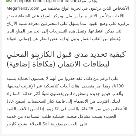
يجذب موقع
Megafrenzy.com الأشخاص الذين يرغبون في تجربة أنواع مختلفة من
الألعاب بدلاً من الالتزام برأس مال. ويركز الموقع على الشفافية بقدر
تركيزه على وضع القيود، مما يسهل على المحترفين معرفة نسبة الأرباح
التي يمكن اقتطاعها. وتميل هذه التشريعات إلى الحد من المبلغ الذي
يُقتطع من ألعاب القمار بدون إيداع، بغض النظر عن إجمالي العوائد.
كيفية تحديد مدى قبول الكازينو المحلي
لبطاقات الائتمان (مكافأة إضافية)
على الرغم من ذلك، فقد حذروا من أنهم لا يضمنون الحماية بنسبة
100%، وهذا أمر منطقي. هناك ألعاب كلاسيكية عبر الإنترنت لمحبيها،
وألعاب فيديو جديدة ومتطورة لمن يفضلون شيئًا أكثر حداثة. كلما زاد
لعبك، اقتربت من الانضمام إلى قائمة كبار الشخصيات. يُسمح عادةً
للأشخاص دون سن 18 عامًا باللعب في الكازينو. إذا أدمن اللاعب اللعبة
الجديدة بسبب مشاكل صحية، فيمكنه طلب المساعدة من خدمة
العملاء. يشجع كازينو Sail على اللعب بمسؤولية.