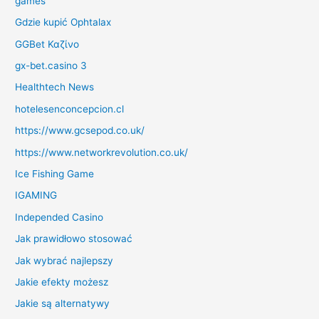
games
Gdzie kupić Ophtalax
GGBet Καζίνο
gx-bet.casino 3
Healthtech News
hotelesenconcepcion.cl
https://www.gcsepod.co.uk/
https://www.networkrevolution.co.uk/
Ice Fishing Game
IGAMING
Independed Casino
Jak prawidłowo stosować
Jak wybrać najlepszy
Jakie efekty możesz
Jakie są alternatywy