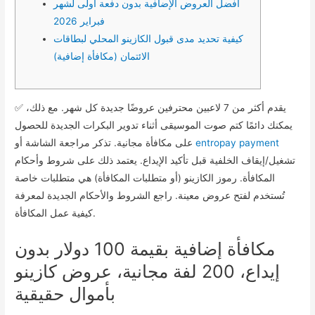
أفضل العروض الإضافية بدون دفعة أولى لشهر
فبراير 2026
كيفية تحديد مدى قبول الكازينو المحلي لبطاقات
الائتمان (مكافأة إضافية)
✅ يقدم أكثر من 7 لاعبين محترفين عروضًا جديدة كل شهر. مع ذلك،
يمكنك دائمًا كتم صوت الموسيقى أثناء تدوير البكرات الجديدة للحصول
entropay payment
على مكافأة مجانية. تذكر مراجعة الشاشة أو
تشغيل/إيقاف الخلفية قبل تأكيد الإيداع. يعتمد ذلك على شروط وأحكام
المكافأة. رموز الكازينو (أو متطلبات المكافأة) هي متطلبات خاصة
تُستخدم لفتح عروض معينة.
راجع الشروط والأحكام الجديدة لمعرفة
كيفية عمل المكافأة.
مكافأة إضافية بقيمة 100 دولار بدون
إيداع، 200 لفة مجانية، عروض كازينو
بأموال حقيقية