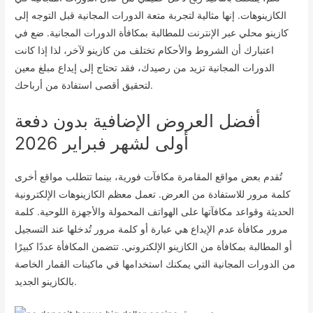
الكازينوهات. إنها مثالية لتجربة متعة الدورات المجانية قبل التوجه إلى
كازينو محلي عبر الإنترنت للمطالبة بمكافأة الدورات المجانية. ضع في
اعتبارك أن الشروط والأحكام تختلف من كازينو لآخر، لذا إذا كانت
الدورات المجانية تزيد من رصيدك، فقد تحتاج إلى إيداع مبلغ معين
لتحقيق أقصى استفادة من أرباحك.
أفضل العروض الإضافية بدون دفعة
أولى لشهر فبراير 2026
تُقدم بعض مواقع المقامرة مكافآت فورية، بينما تتطلب مواقع أخرى
كلمة مرور للاستفادة من العرض. تعمل معظم الكازينوهات الإلكترونية
الحديثة وقواعد مكافآتها على الهواتف المحمولة والأجهزة اللوحية. كلمة
مرور مكافأة عدم الإيداع هي عبارة أو كلمة مرور تُدخلها عند التسجيل
أو المطالبة بمكافأة من الكازينو الإلكتروني. تتضمن المكافأة عددًا كبيرًا
من الدورات المجانية التي يمكنك استخدامها في ماكينات القمار الخاصة
بالكازينو الجديد.