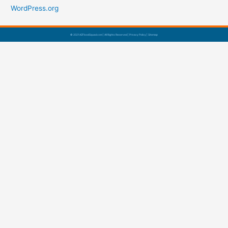
WordPress.org
© 2021 AZFloodSquad.com | All Rights Reserved |
Privacy Policy
|
Sitemap