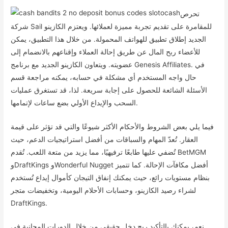
تحرص
شركة Sail للمقامرة على تقديم تجربة مميزة لعملائها. ويعتزم الكازينو
الجديد إطلاق تطبيق للهواتف المحمولة. من خلال هذا التطبيق، يمكن
للأعضاء ربح المال عن طريق إحالة العملاء وإقناعهم بالانضمام إلى
عضويته. ويتعاون الكازينو الجديد مع برنامج Genesis Affiliates. في
حال واجه المستخدم أي مشكلة في حسابه، يمكنه مراجعة قسم
الأسئلة الشائعة للحصول على إجابة سريعة. لذا، قد تستغرق عمليات
السحب والإيداع الأولي بضع ساعات لإتمامها.
فيما يلي بعض الشروط والأحكام الأكثر شيوعًا والتي قد تؤثر على قيمة
العقار. تُعدّ المهام والسباقات من أفضل استراتيجيات الدعم، حيث
تُضفي عليها طابعًا ترفيهيًا، مما يزيد من متعة اللعب. تُقدم BetMGM
وDraftKings وWonderful Nugget أفضل مكافآت الإحالة. كما تتميز
بنظام مستويات رائع، حيث يمكنك إنفاق التيجان كأموال إيداع تُستخدم
لشراء رصيد الكازينو، وحسابات الأحلام اليومية، وتخفيضات متجر
DraftKings.
نعم، يمكنك بالتأكيد ربح دخل حقيقي من خلال الدورات المجانية في