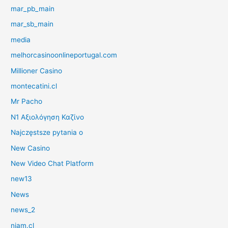
mar_pb_main
mar_sb_main
media
melhorcasinoonlineportugal.com
Millioner Casino
montecatini.cl
Mr Pacho
N1 Αξιολόγηση Καζίνο
Najczęstsze pytania o
New Casino
New Video Chat Platform
new13
News
news_2
niam.cl