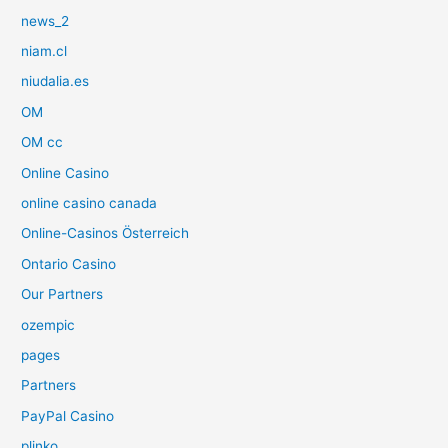
news_2
niam.cl
niudalia.es
OM
OM cc
Online Casino
online casino canada
Online-Casinos Österreich
Ontario Casino
Our Partners
ozempic
pages
Partners
PayPal Casino
plinko