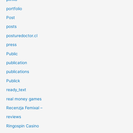
portfolio
Post
posts
posturedoctor.cl
press
Public
publication
publications
Publick
ready_text
real money games
Recenzja Femixal –
reviews
Ringospin Casino