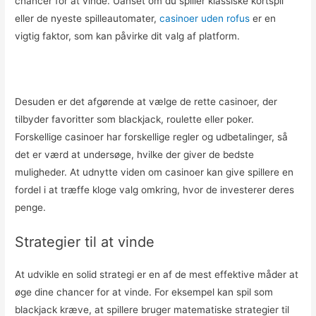
chancer for at vinde. Uanset om du spiller klassiske kortspil
eller de nyeste spilleautomater,
casinoer uden rofus
er en
vigtig faktor, som kan påvirke dit valg af platform.
Desuden er det afgørende at vælge de rette casinoer, der
tilbyder favoritter som blackjack, roulette eller poker.
Forskellige casinoer har forskellige regler og udbetalinger, så
det er værd at undersøge, hvilke der giver de bedste
muligheder. At udnytte viden om casinoer kan give spillere en
fordel i at træffe kloge valg omkring, hvor de investerer deres
penge.
Strategier til at vinde
At udvikle en solid strategi er en af de mest effektive måder at
øge dine chancer for at vinde. For eksempel kan spil som
blackjack kræve, at spillere bruger matematiske strategier til