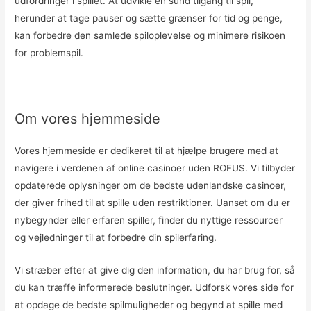
udfordringer i spillet. At udvikle en sund tilgang til spil,
herunder at tage pauser og sætte grænser for tid og penge,
kan forbedre den samlede spiloplevelse og minimere risikoen
for problemspil.
Om vores hjemmeside
Vores hjemmeside er dedikeret til at hjælpe brugere med at
navigere i verdenen af online casinoer uden ROFUS. Vi tilbyder
opdaterede oplysninger om de bedste udenlandske casinoer,
der giver frihed til at spille uden restriktioner. Uanset om du er
nybegynder eller erfaren spiller, finder du nyttige ressourcer
og vejledninger til at forbedre din spilerfaring.
Vi stræber efter at give dig den information, du har brug for, så
du kan træffe informerede beslutninger. Udforsk vores side for
at opdage de bedste spilmuligheder og begynd at spille med