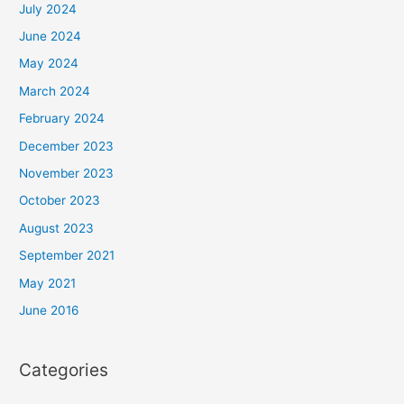
July 2024
June 2024
May 2024
March 2024
February 2024
December 2023
November 2023
October 2023
August 2023
September 2021
May 2021
June 2016
Categories