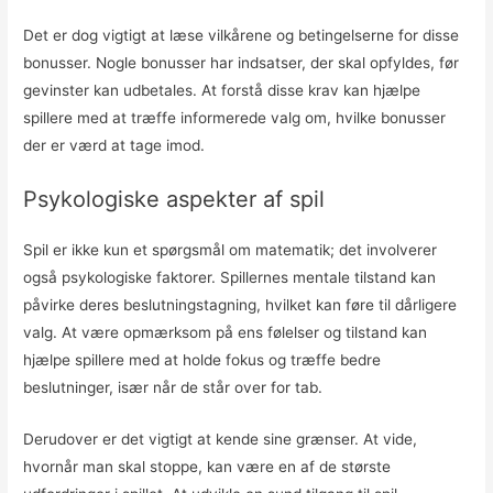
Det er dog vigtigt at læse vilkårene og betingelserne for disse
bonusser. Nogle bonusser har indsatser, der skal opfyldes, før
gevinster kan udbetales. At forstå disse krav kan hjælpe
spillere med at træffe informerede valg om, hvilke bonusser
der er værd at tage imod.
Psykologiske aspekter af spil
Spil er ikke kun et spørgsmål om matematik; det involverer
også psykologiske faktorer. Spillernes mentale tilstand kan
påvirke deres beslutningstagning, hvilket kan føre til dårligere
valg. At være opmærksom på ens følelser og tilstand kan
hjælpe spillere med at holde fokus og træffe bedre
beslutninger, især når de står over for tab.
Derudover er det vigtigt at kende sine grænser. At vide,
hvornår man skal stoppe, kan være en af de største