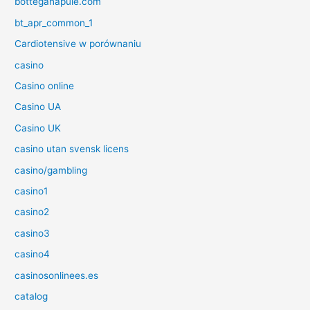
botteganapule.com
bt_apr_common_1
Cardiotensive w porównaniu
casino
Casino online
Casino UA
Casino UK
casino utan svensk licens
casino/gambling
casino1
casino2
casino3
casino4
casinosonlinees.es
catalog