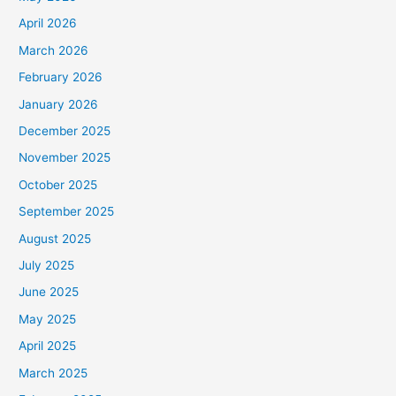
April 2026
March 2026
February 2026
January 2026
December 2025
November 2025
October 2025
September 2025
August 2025
July 2025
June 2025
May 2025
April 2025
March 2025