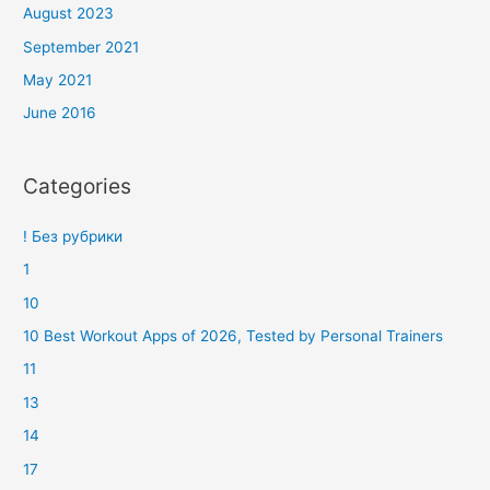
August 2023
September 2021
May 2021
June 2016
Categories
! Без рубрики
1
10
10 Best Workout Apps of 2026, Tested by Personal Trainers
11
13
14
17