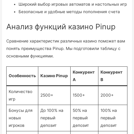
Широкий выбор игровых автоматов и настольных игр
Безопасные и удобные методы пополнения счета
Анализ функций казино Pinup
Cравнение характеристик различных казино поможет вам
понять преимущества Pinup. Мы подготовили таблицу с
основными функциями.
Конкурент
Конкурент
Особенность
Казино Pinup
A
B
Количество
2500+
1500+
2000+
игр
Бонусы для
До 100% на
50% на
100% на
новых
первый
первый
первый
игроков
депозит
депозит
депозит