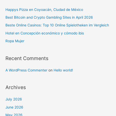
Happys Pizza en Coyoacán, Ciudad de México
Best Bitcoin and Crypto Gambling Sites in April 2026
Beste Online Casinos: Top 10 Online Spielotheken im Vergleich
Hotel en Concepción económico y cómodo ibis
Ropa Mujer
Recent Comments
A WordPress Commenter
on
Hello world!
Archives
July 2026
June 2026
May 2026