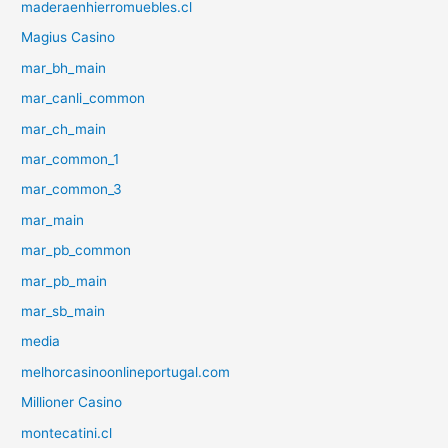
maderaenhierromuebles.cl
Magius Casino
mar_bh_main
mar_canli_common
mar_ch_main
mar_common_1
mar_common_3
mar_main
mar_pb_common
mar_pb_main
mar_sb_main
media
melhorcasinoonlineportugal.com
Millioner Casino
montecatini.cl