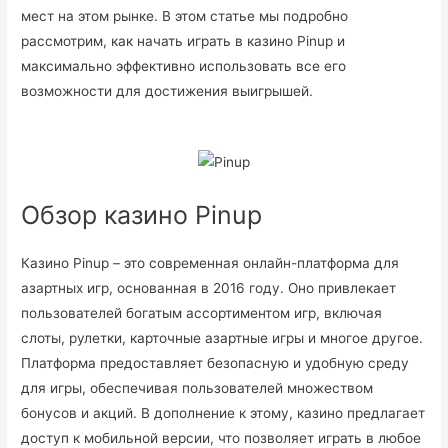
мест на этом рынке. В этом статье мы подробно
рассмотрим, как начать играть в казино Pinup и
максимально эффективно использовать все его
возможности для достижения выигрышей.
Обзор казино Pinup
Казино Pinup – это современная онлайн-платформа для
азартных игр, основанная в 2016 году. Оно привлекает
пользователей богатым ассортиментом игр, включая
слоты, рулетки, карточные азартные игры и многое другое.
Платформа предоставляет безопасную и удобную среду
для игры, обеспечивая пользователей множеством
бонусов и акций. В дополнение к этому, казино предлагает
доступ к мобильной версии, что позволяет играть в любое