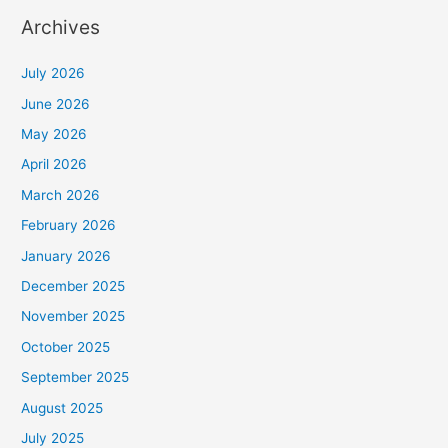
Archives
July 2026
June 2026
May 2026
April 2026
March 2026
February 2026
January 2026
December 2025
November 2025
October 2025
September 2025
August 2025
July 2025