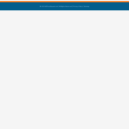
© 2021 AZFloodSquad.com | All Rights Reserved |
Privacy Policy
|
Sitemap