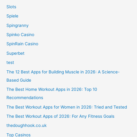
Slots
Spiele
Spingranny
Spinko Casino
SpinRain Casino
Superbet
test
The 12 Best Apps for Building Muscle in 2026: A Science-
Based Guide
The Best Home Workout Apps in 2026: Top 10
Recommendations
The Best Workout Apps for Women in 2026: Tried and Tested
The Best Workout Apps of 2026: For Any Fitness Goals
thedoughhook.co.uk
Top Casinos