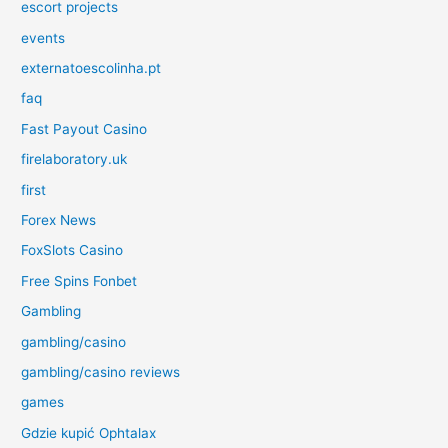
escort projects
events
externatoescolinha.pt
faq
Fast Payout Casino
firelaboratory.uk
first
Forex News
FoxSlots Casino
Free Spins Fonbet
Gambling
gambling/casino
gambling/casino reviews
games
Gdzie kupić Ophtalax