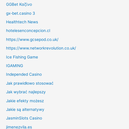
GGBet Καζίνο
gx-bet.casino 3
Healthtech News
hotelesenconcepcion.cl
https://www.gcsepod.co.uk/
https://www.networkrevolution.co.uk/
Ice Fishing Game
IGAMING
Independed Casino
Jak prawidłowo stosować
Jak wybrać najlepszy
Jakie efekty możesz
Jakie są alternatywy
JasminSlots Casino
jimenezvila.es