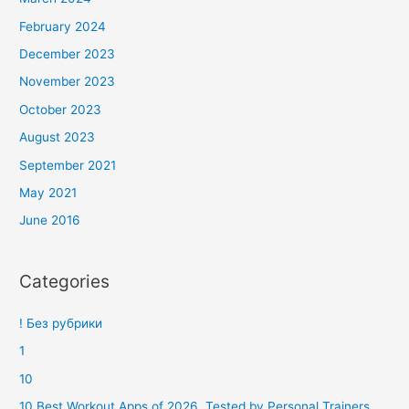
February 2024
December 2023
November 2023
October 2023
August 2023
September 2021
May 2021
June 2016
Categories
! Без рубрики
1
10
10 Best Workout Apps of 2026, Tested by Personal Trainers