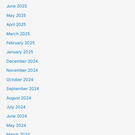
June 2025
May 2025
April 2025
March 2025
February 2025
January 2025
December 2024
November 2024
October 2024
September 2024
August 2024
July 2024
June 2024
May 2024
March 2024