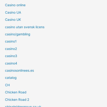
Casino online
Casino UA
Casino UK
casino utan svensk licens
casino/gambling
casino1
casino2
casino3
casino4
casinosonlinees.es
catalog
CH
Chicken Road
Chicken Road 2
chinabridgegroup.co.uk