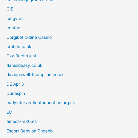
CIB
cmgv.es
contact
Corgibet Online Casino
crobar.co.uk
Czy Rectin jest
danieldeasy.co.uk
davidpowell-thompson.co.uk
DE Apr 3
Dudespin
earlyinterventionfoundation.org.uk
EC
emesa-m30.es
Escort Babylon Phoenix