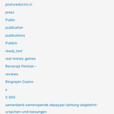
posturedoctor.cl
press
Public
publication
publications
Publick
ready_text
real money games
Recenzja Femixal –
reviews
Ringospin Casino
s
S 660
samenbank-samenspende.depaypal-zahlung-abgelehnt-
ursachen-und-loesungen