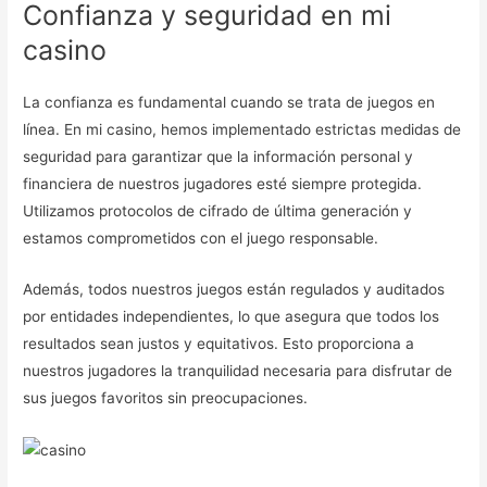
Confianza y seguridad en mi
casino
La confianza es fundamental cuando se trata de juegos en
línea. En mi casino, hemos implementado estrictas medidas de
seguridad para garantizar que la información personal y
financiera de nuestros jugadores esté siempre protegida.
Utilizamos protocolos de cifrado de última generación y
estamos comprometidos con el juego responsable.
Además, todos nuestros juegos están regulados y auditados
por entidades independientes, lo que asegura que todos los
resultados sean justos y equitativos. Esto proporciona a
nuestros jugadores la tranquilidad necesaria para disfrutar de
sus juegos favoritos sin preocupaciones.