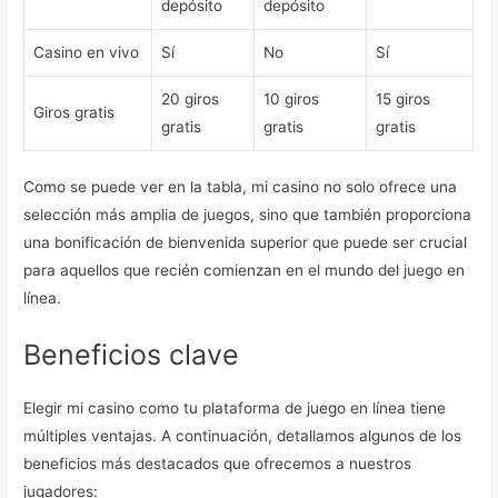
depósito
depósito
Casino en vivo
Sí
No
Sí
20 giros
10 giros
15 giros
Giros gratis
gratis
gratis
gratis
Como se puede ver en la tabla, mi casino no solo ofrece una
selección más amplia de juegos, sino que también proporciona
una bonificación de bienvenida superior que puede ser crucial
para aquellos que recién comienzan en el mundo del juego en
línea.
Beneficios clave
Elegir mi casino como tu plataforma de juego en línea tiene
múltiples ventajas. A continuación, detallamos algunos de los
beneficios más destacados que ofrecemos a nuestros
jugadores: