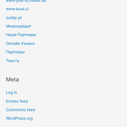
www.julia-schueler.de
www.kuss.cl
zuddy.pt
Микрокредит
Наши Партнеры
Онлайн Казино
Партнеры
Текста
Meta
Log in
Entries feed
Comments feed
WordPress.org