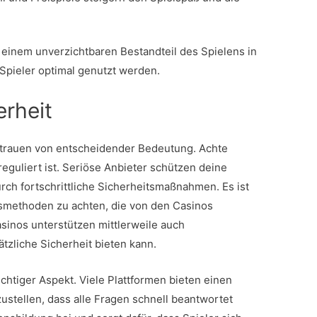
einem unverzichtbaren Bestandteil des Spielens in
Spieler optimal genutzt werden.
erheit
ertrauen von entscheidender Bedeutung. Achte
reguliert ist. Seriöse Anbieter schützen deine
rch fortschrittliche Sicherheitsmaßnahmen. Es ist
smethoden zu achten, die von den Casinos
sinos unterstützen mittlerweile auch
tzliche Sicherheit bieten kann.
ichtiger Aspekt. Viele Plattformen bieten einen
ustellen, dass alle Fragen schnell beantwortet