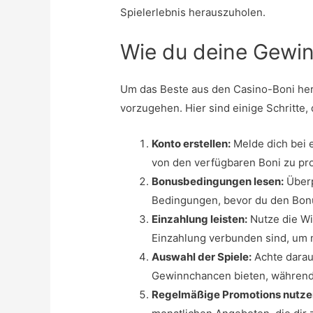
Spielerlebnis herauszuholen.
Wie du deine Gewin
Um das Beste aus den Casino-Boni hera
vorzugehen. Hier sind einige Schritte, 
Konto erstellen:
Melde dich bei 
von den verfügbaren Boni zu pro
Bonusbedingungen lesen:
Überp
Bedingungen, bevor du den Bon
Einzahlung leisten:
Nutze die Wi
Einzahlung verbunden sind, um m
Auswahl der Spiele:
Achte darau
Gewinnchancen bieten, während
Regelmäßige Promotions nutze