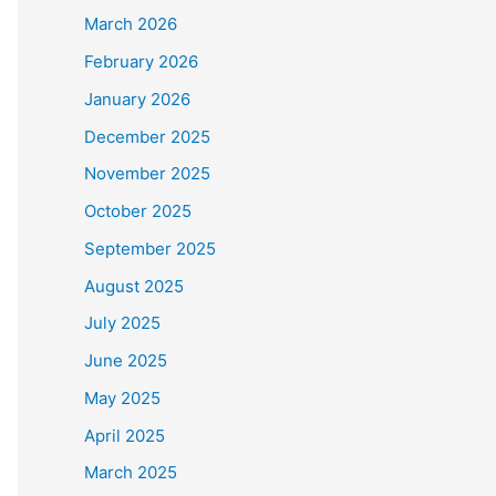
March 2026
February 2026
January 2026
December 2025
November 2025
October 2025
September 2025
August 2025
July 2025
June 2025
May 2025
April 2025
March 2025