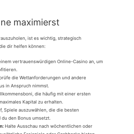
ne maximierst
uszuholen, ist es wichtig, strategisch
die dir helfen können:
einem vertrauenswürdigen Online-Casino an, um
fitieren.
rüfe die Wettanforderungen und andere
us in Anspruch nimmst.
llkommensboni, die häufig mit einer ersten
aximales Kapital zu erhalten.
f, Spiele auszuwählen, die die besten
 du den Bonus umsetzt.
n:
Halte Ausschau nach wöchentlichen oder