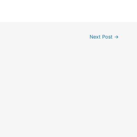
Next Post
→