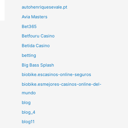
autohenriquesevale.pt
Avia Masters
Bet365
Betfouru Casino
Betida Casino
betting
Big Bass Splash
biobike.escasinos-online-seguros
biobike.esmejores-casinos-online-del-
mundo
blog
blog_4
blog11