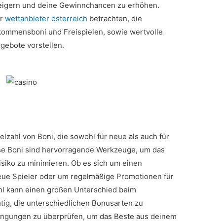
teigern und deine Gewinnchancen zu erhöhen.
ür
wettanbieter österreich
betrachten, die
lkommensboni und Freispielen, sowie wertvolle
gebote vorstellen.
elzahl von Boni, die sowohl für neue als auch für
se Boni sind hervorragende Werkzeuge, um das
isiko zu minimieren. Ob es sich um einen
ue Spieler oder um regelmäßige Promotionen für
hl kann einen großen Unterschied beim
htig, die unterschiedlichen Bonusarten zu
ingungen zu überprüfen, um das Beste aus deinem