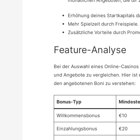
monatlichen Angeboten, die dir 
Erhöhung deines Startkapitals 
Mehr Spielzeit durch Freispiele.
Zusätzliche Vorteile durch Pro
Feature-Analyse
Bei der Auswahl eines Online-Casinos 
und Angebote zu vergleichen. Hier ist e
den angebotenen Boni zu verstehen:
Bonus-Typ
Mindeste
Willkommensbonus
€10
Einzahlungsbonus
€20