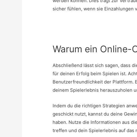
werden können. Dies trägt zur Vertraue
sicher fühlen, wenn sie Einzahlunge
Warum ein Online-
Abschließend lässt sich sagen, dass d
für deinen Erfolg beim Spielen ist. Ac
Benutzerfreundlichkeit der Plattform. 
deinem Spielerlebnis herauszuholen 
Indem du die richtigen Strategien an
geschickt nutzt, kannst du deine Gewi
haben. Nutze die Informationen aus di
treffen und dein Spielerlebnis auf das