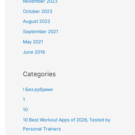
November 2023
October 2023
August 2023
September 2021
May 2021
June 2016
Categories
! Без рубрики
1
10
10 Best Workout Apps of 2026, Tested by
Personal Trainers