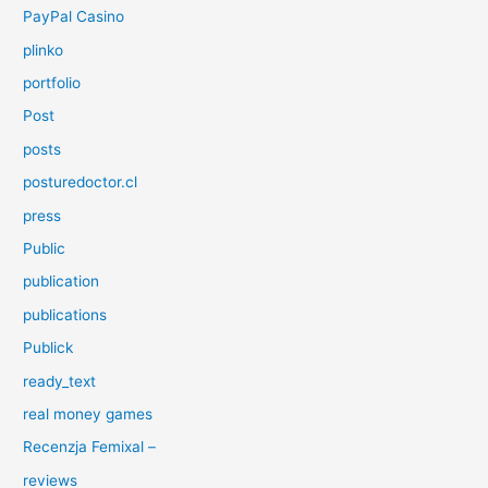
PayPal Casino
plinko
portfolio
Post
posts
posturedoctor.cl
press
Public
publication
publications
Publick
ready_text
real money games
Recenzja Femixal –
reviews