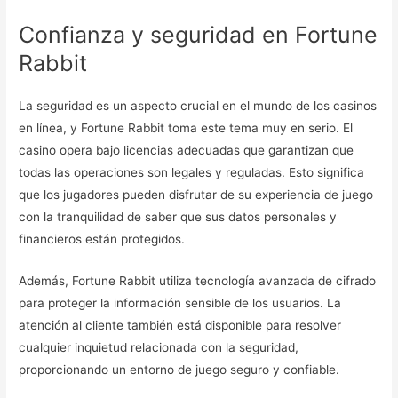
Confianza y seguridad en Fortune
Rabbit
La seguridad es un aspecto crucial en el mundo de los casinos
en línea, y Fortune Rabbit toma este tema muy en serio. El
casino opera bajo licencias adecuadas que garantizan que
todas las operaciones son legales y reguladas. Esto significa
que los jugadores pueden disfrutar de su experiencia de juego
con la tranquilidad de saber que sus datos personales y
financieros están protegidos.
Además, Fortune Rabbit utiliza tecnología avanzada de cifrado
para proteger la información sensible de los usuarios. La
atención al cliente también está disponible para resolver
cualquier inquietud relacionada con la seguridad,
proporcionando un entorno de juego seguro y confiable.