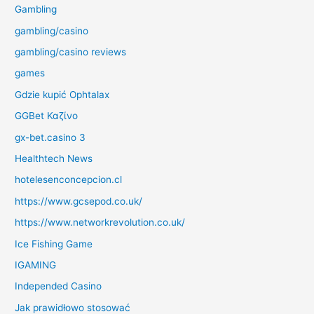
Gambling
gambling/casino
gambling/casino reviews
games
Gdzie kupić Ophtalax
GGBet Καζίνο
gx-bet.casino 3
Healthtech News
hotelesenconcepcion.cl
https://www.gcsepod.co.uk/
https://www.networkrevolution.co.uk/
Ice Fishing Game
IGAMING
Independed Casino
Jak prawidłowo stosować