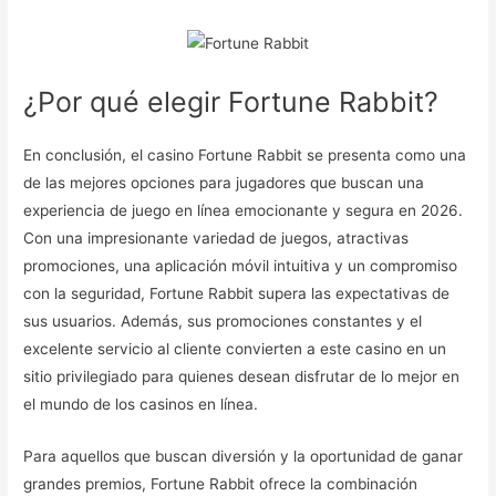
¿Por qué elegir Fortune Rabbit?
En conclusión, el casino Fortune Rabbit se presenta como una
de las mejores opciones para jugadores que buscan una
experiencia de juego en línea emocionante y segura en 2026.
Con una impresionante variedad de juegos, atractivas
promociones, una aplicación móvil intuitiva y un compromiso
con la seguridad, Fortune Rabbit supera las expectativas de
sus usuarios. Además, sus promociones constantes y el
excelente servicio al cliente convierten a este casino en un
sitio privilegiado para quienes desean disfrutar de lo mejor en
el mundo de los casinos en línea.
Para aquellos que buscan diversión y la oportunidad de ganar
grandes premios, Fortune Rabbit ofrece la combinación