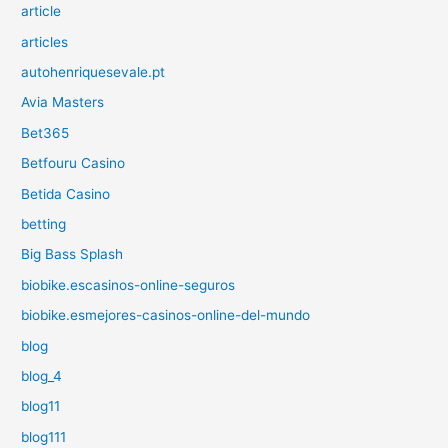
article
articles
autohenriquesevale.pt
Avia Masters
Bet365
Betfouru Casino
Betida Casino
betting
Big Bass Splash
biobike.escasinos-online-seguros
biobike.esmejores-casinos-online-del-mundo
blog
blog_4
blog11
blog111