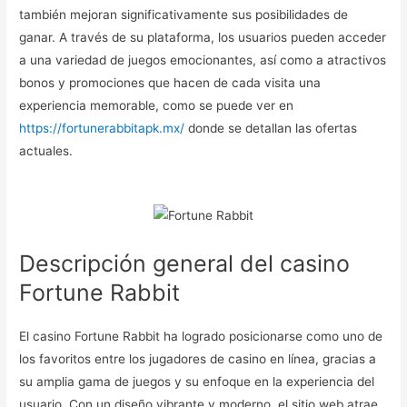
también mejoran significativamente sus posibilidades de
ganar. A través de su plataforma, los usuarios pueden acceder
a una variedad de juegos emocionantes, así como a atractivos
bonos y promociones que hacen de cada visita una
experiencia memorable, como se puede ver en
https://fortunerabbitapk.mx/
donde se detallan las ofertas
actuales.
Descripción general del casino
Fortune Rabbit
El casino Fortune Rabbit ha logrado posicionarse como uno de
los favoritos entre los jugadores de casino en línea, gracias a
su amplia gama de juegos y su enfoque en la experiencia del
usuario. Con un diseño vibrante y moderno, el sitio web atrae