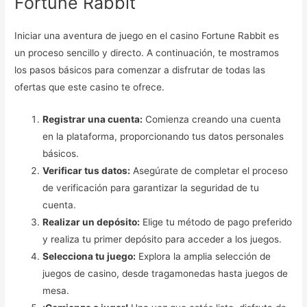
Fortune Rabbit
Iniciar una aventura de juego en el casino Fortune Rabbit es
un proceso sencillo y directo. A continuación, te mostramos
los pasos básicos para comenzar a disfrutar de todas las
ofertas que este casino te ofrece.
Registrar una cuenta:
Comienza creando una cuenta
en la plataforma, proporcionando tus datos personales
básicos.
Verificar tus datos:
Asegúrate de completar el proceso
de verificación para garantizar la seguridad de tu
cuenta.
Realizar un depósito:
Elige tu método de pago preferido
y realiza tu primer depósito para acceder a los juegos.
Selecciona tu juego:
Explora la amplia selección de
juegos de casino, desde tragamonedas hasta juegos de
mesa.