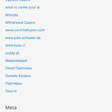
what to name your ai
Winrolla
Withdrawal Casino
www.cevichefusion.com
www.julia-schueler.de
www.kuss.cl
zuddy.pt
Микрокредит
Наши Партнеры
Онлайн Казино
Партнеры
Текста
Meta