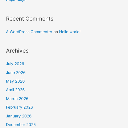
Recent Comments
A WordPress Commenter
on
Hello world!
Archives
July 2026
June 2026
May 2026
April 2026
March 2026
February 2026
January 2026
December 2025