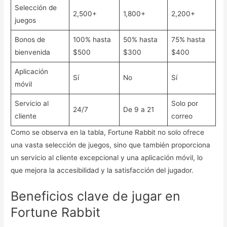
Selección de
2,500+
1,800+
2,200+
juegos
Bonos de
100% hasta
50% hasta
75% hasta
bienvenida
$500
$300
$400
Aplicación
Sí
No
Sí
móvil
Servicio al
Solo por
24/7
De 9 a 21
cliente
correo
Como se observa en la tabla, Fortune Rabbit no solo ofrece
una vasta selección de juegos, sino que también proporciona
un servicio al cliente excepcional y una aplicación móvil, lo
que mejora la accesibilidad y la satisfacción del jugador.
Beneficios clave de jugar en
Fortune Rabbit