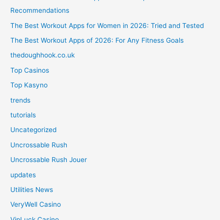
Recommendations
The Best Workout Apps for Women in 2026: Tried and Tested
The Best Workout Apps of 2026: For Any Fitness Goals
thedoughhook.co.uk
Top Casinos
Top Kasyno
trends
tutorials
Uncategorized
Uncrossable Rush
Uncrossable Rush Jouer
updates
Utilities News
VeryWell Casino
VipLuck Casino