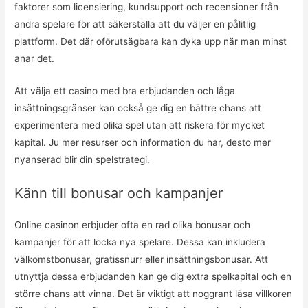
faktorer som licensiering, kundsupport och recensioner från
andra spelare för att säkerställa att du väljer en pålitlig
plattform. Det där oförutsägbara kan dyka upp när man minst
anar det.
Att välja ett casino med bra erbjudanden och låga
insättningsgränser kan också ge dig en bättre chans att
experimentera med olika spel utan att riskera för mycket
kapital. Ju mer resurser och information du har, desto mer
nyanserad blir din spelstrategi.
Känn till bonusar och kampanjer
Online casinon erbjuder ofta en rad olika bonusar och
kampanjer för att locka nya spelare. Dessa kan inkludera
välkomstbonusar, gratissnurr eller insättningsbonusar. Att
utnyttja dessa erbjudanden kan ge dig extra spelkapital och en
större chans att vinna. Det är viktigt att noggrant läsa villkoren