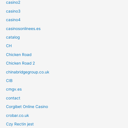
casino2
casino3
casino4
casinosonlinees.es
catalog
CH
Chicken Road
Chicken Road 2
chinabridgegroup.co.uk
CIB
cmgv.es
contact
Corgibet Online Casino
crobar.co.uk
Czy Rectin jest