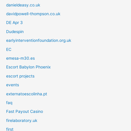
danieldeasy.co.uk
davidpowell-thompson.co.uk
DE Apr 3
Dudespin
earlyinterventionfoundation.org.uk
EC
emesa-m30.es
Escort Babylon Phoenix
escort projects
events
externatoescolinha.pt
faq
Fast Payout Casino
firelaboratory.uk
first