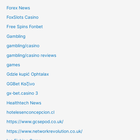
Forex News
FoxSlots Casino
Free Spins Fonbet
Gambling
gambling/casino
gambling/casino reviews
games
Gdzie kupić Ophtalax
GGBet Καζίνο
gx-bet.casino 3
Healthtech News
hotelesenconcepcion.cl
https://www.gcsepod.co.uk/
https://www.networkrevolution.co.uk/