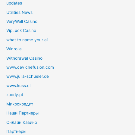
updates
Utilities News
VeryWell Casino
VipLuck Casino
what to name your ai
Winrolla
Withdrawal Casino
www.cevichefusion.com
www.julia-schueler.de
www.kuss.cl
zuddy.pt
Микрокредит
Наши Партнеры
Онлайн Казино
Партнеры