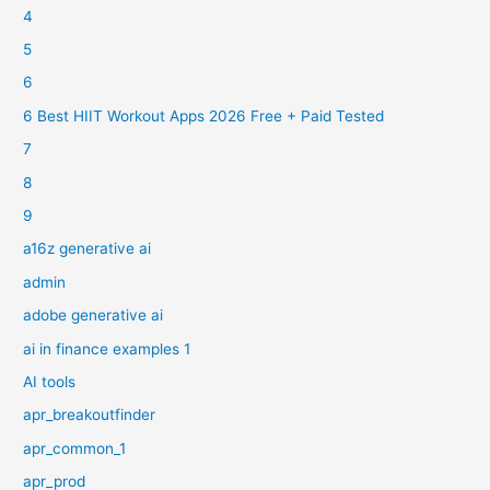
4
5
6
6 Best HIIT Workout Apps 2026 Free + Paid Tested
7
8
9
a16z generative ai
admin
adobe generative ai
ai in finance examples 1
AI tools
apr_breakoutfinder
apr_common_1
apr_prod