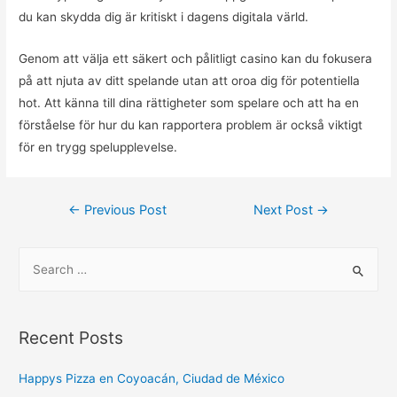
du kan skydda dig är kritiskt i dagens digitala värld.
Genom att välja ett säkert och pålitligt casino kan du fokusera
på att njuta av ditt spelande utan att oroa dig för potentiella
hot. Att känna till dina rättigheter som spelare och att ha en
förståelse för hur du kan rapportera problem är också viktigt
för en trygg spelupplevelse.
←
Previous Post
Next Post
→
Recent Posts
Happys Pizza en Coyoacán, Ciudad de México