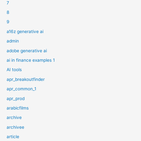
7
8
9
a16z generative ai
admin
adobe generative ai
ai in finance examples 1
AI tools
apr_breakoutfinder
apr_common_1
apr_prod
arabicfilms
archive
archivee
article