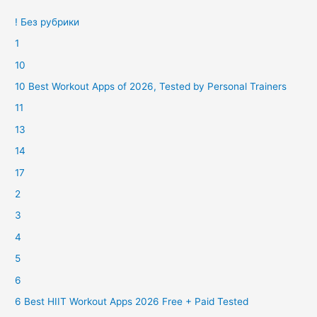
! Без рубрики
1
10
10 Best Workout Apps of 2026, Tested by Personal Trainers
11
13
14
17
2
3
4
5
6
6 Best HIIT Workout Apps 2026 Free + Paid Tested