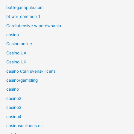
botteganapule.com
bt_apr_common_1
Cardiotensive w porównaniu
casino
Casino online
Casino UA
Casino UK
casino utan svensk licens
casino/gambling
casino1
casino2
casino3
casino4
casinosonlinees.es