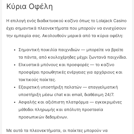
Κύρια Οφέλη
Η επιλογή ενός διαδικτυακού καζίνο όπως το Lolajack Casino
έχει σημαντικά πλεονεκτήματα που μπορούν να ενισχύσουν
την εμπειρία σας. Ακολουθούν μερικά από τα κύρια οφέλη:
Σημαντική ποικιλία παιχνιδιών — μπορείτε να βρείτε
τα πάντα, από κουλοχέρηδες μέχρι ζωντανά παιχνίδια.
Ελκυστικά μπόνους και προσφορές — το καζίνο
προσφέρει προωθητικές ενέργειες για αρχάριους και
τακτικούς παίκτες.
Εξαιρετική υποστήριξη πελατών — επαγγελματική
υποστήριξη μέσω chat και email, διαθέσιμη 24/7.
Ασφαλής και αξιόπιστη πλατφόρμα — εγκεκριμένες
μέθοδοι πληρωμής και απόλυτη προστασία
προσωπικών δεδομένων.
Με αυτά τα πλεονεκτήματα, οι παίκτες μπορούν να