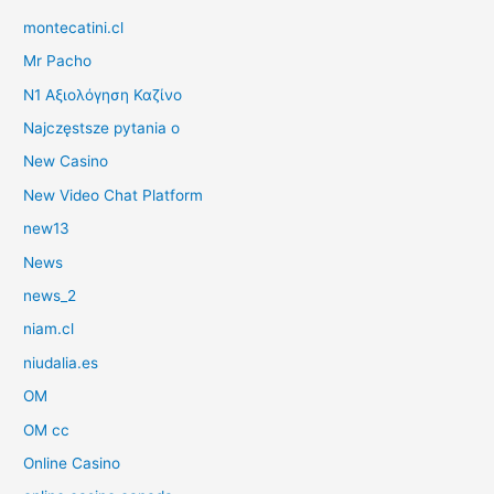
montecatini.cl
Mr Pacho
N1 Αξιολόγηση Καζίνο
Najczęstsze pytania o
New Casino
New Video Chat Platform
new13
News
news_2
niam.cl
niudalia.es
OM
OM cc
Online Casino