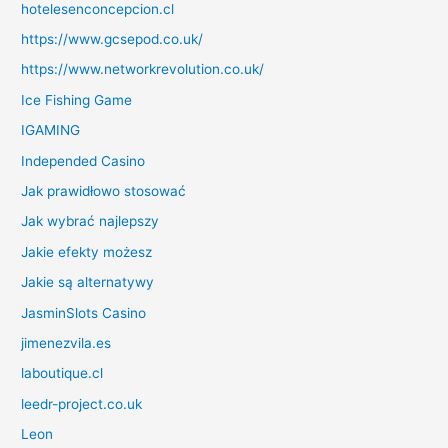
hotelesenconcepcion.cl
https://www.gcsepod.co.uk/
https://www.networkrevolution.co.uk/
Ice Fishing Game
IGAMING
Independed Casino
Jak prawidłowo stosować
Jak wybrać najlepszy
Jakie efekty możesz
Jakie są alternatywy
JasminSlots Casino
jimenezvila.es
laboutique.cl
leedr-project.co.uk
Leon