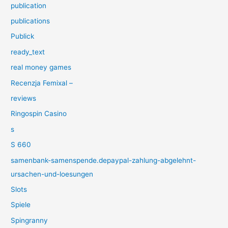
publication
publications
Publick
ready_text
real money games
Recenzja Femixal –
reviews
Ringospin Casino
s
S 660
samenbank-samenspende.depaypal-zahlung-abgelehnt-
ursachen-und-loesungen
Slots
Spiele
Spingranny