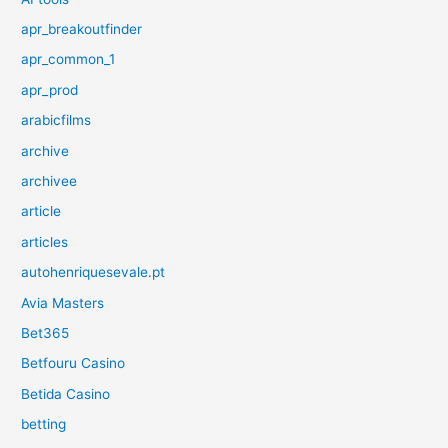
apr_breakoutfinder
apr_common_1
apr_prod
arabicfilms
archive
archivee
article
articles
autohenriquesevale.pt
Avia Masters
Bet365
Betfouru Casino
Betida Casino
betting