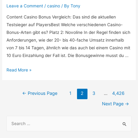
Leave a Comment
/
casino
/ By
Tony
Content Casino Bonus Vergleich: Das sind die aktuellen
Testsieger auf PlayersBest Welche verschiedenen Casino-
Bonus-Arten gibt es? Platz 2: Novoline In der Regel finden sich
Anforderungen, wie der 20- bis 40-fache Umsatz innerhalb
von 7 bis 14 Tagen, ähnlich wie das auch bei einem Casino mit
10 Euro Einzahlung der Fall ist. Die Bonusgewinne musst du …
Read More »
←
Previous Page
1
2
3
…
4,426
Next Page
→