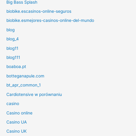
Big Bass Splash
biobike.escasinos-online-seguros
biobike.esmejores-casinos-online-del-mundo
blog
blog_4
blog11
blog111
boaboa.pt
botteganapule.com
bt_apr_common_1
Cardiotensive w porównaniu
casino
Casino online
Casino UA
Casino UK