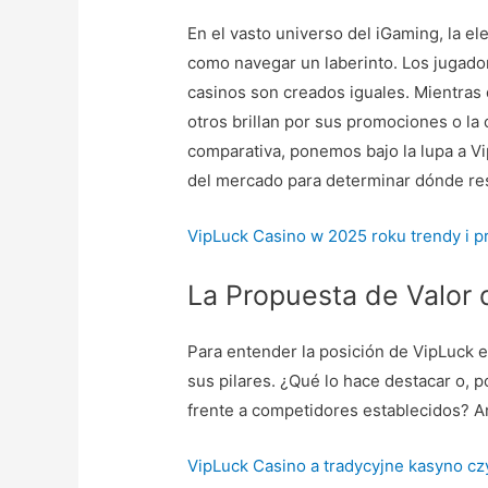
En el vasto universo del iGaming, la e
como navegar un laberinto. Los jugad
casinos son creados iguales. Mientras
otros brillan por sus promociones o la c
comparativa, ponemos bajo la lupa a Vi
del mercado para determinar dónde resi
VipLuck Casino w 2025 roku trendy i p
La Propuesta de Valor 
Para entender la posición de VipLuck 
sus pilares. ¿Qué lo hace destacar o, 
frente a competidores establecidos? An
VipLuck Casino a tradycyjne kasyno cz