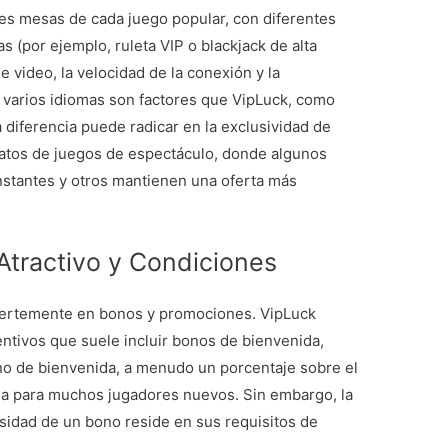
es mesas de cada juego popular, con diferentes
s (por ejemplo, ruleta VIP o blackjack de alta
e video, la velocidad de la conexión y la
n varios idiomas son factores que VipLuck, como
 diferencia puede radicar en la exclusividad de
matos de juegos de espectáculo, donde algunos
stantes y otros mantienen una oferta más
Atractivo y Condiciones
fuertemente en bonos y promociones. VipLuck
ntivos que suele incluir bonos de bienvenida,
bono de bienvenida, a menudo un porcentaje sobre el
ada para muchos jugadores nuevos. Sin embargo, la
sidad de un bono reside en sus requisitos de