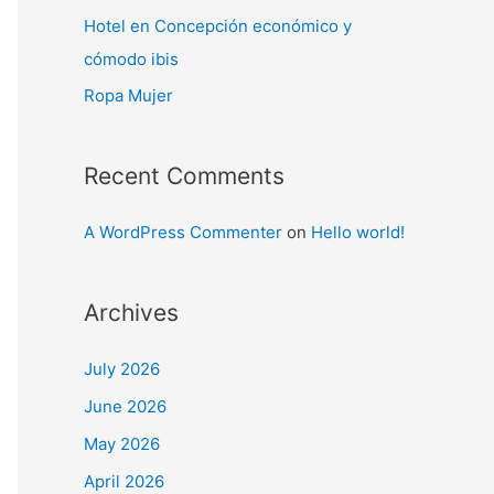
Hotel en Concepción económico y
cómodo ibis
Ropa Mujer
Recent Comments
A WordPress Commenter
on
Hello world!
Archives
July 2026
June 2026
May 2026
April 2026