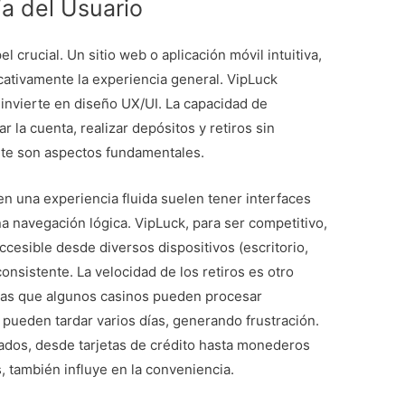
ia del Usuario
 crucial. Un sitio web o aplicación móvil intuitiva,
icativamente la experiencia general. VipLuck
 invierte en diseño UX/UI. La capacidad de
 la cuenta, realizar depósitos y retiros sin
ente son aspectos fundamentales.
n una experiencia fluida suelen tener interfaces
a navegación lógica. VipLuck, para ser competitivo,
cesible desde diversos dispositivos (escritorio,
consistente. La velocidad de los retiros es otro
tras que algunos casinos pueden procesar
 pueden tardar varios días, generando frustración.
dos, desde tarjetas de crédito hasta monederos
, también influye en la conveniencia.