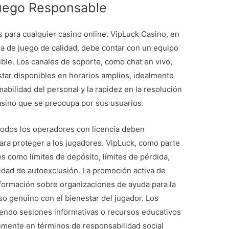
Juego Responsable
es para cualquier casino online. VipLuck Casino, en
ia de juego de calidad, debe contar con un equipo
sible. Los canales de soporte, como chat en vivo,
star disponibles en horarios amplios, idealmente
mabilidad del personal y la rapidez en la resolución
sino que se preocupa por sus usuarios.
todos los operadores con licencia deben
ara proteger a los jugadores. VipLuck, como parte
es como límites de depósito, límites de pérdida,
lidad de autoexclusión. La promoción activa de
nformación sobre organizaciones de ayuda para la
o genuino con el bienestar del jugador. Los
iendo sesiones informativas o recursos educativos
lemente en términos de responsabilidad social