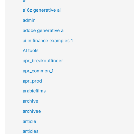
9
a16z generative ai
admin
adobe generative ai
ai in finance examples 1
AI tools
apr_breakoutfinder
apr_common_1
apr_prod
arabicfilms
archive
archivee
article
articles