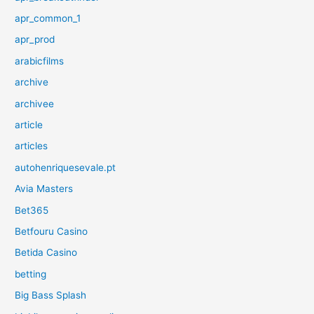
apr_common_1
apr_prod
arabicfilms
archive
archivee
article
articles
autohenriquesevale.pt
Avia Masters
Bet365
Betfouru Casino
Betida Casino
betting
Big Bass Splash