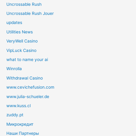
Uncrossable Rush
Uncrossable Rush Jouer
updates
Utilities News
VeryWell Casino
VipLuck Casino
what to name your ai
Winrolla
Withdrawal Casino
www.cevichefusion.com
www.julia-schueler.de
www.kuss.cl
zuddy.pt
Микрокредит
Наши Партнеры