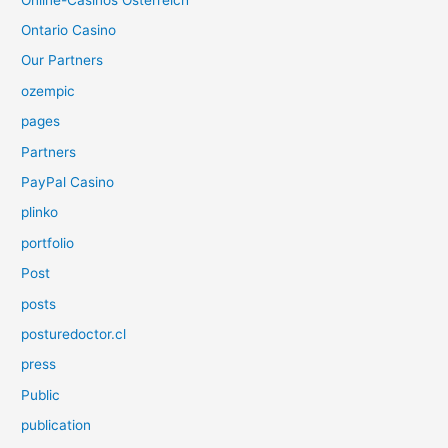
Ontario Casino
Our Partners
ozempic
pages
Partners
PayPal Casino
plinko
portfolio
Post
posts
posturedoctor.cl
press
Public
publication