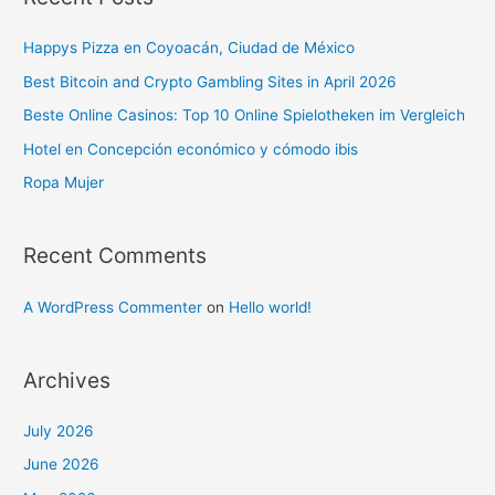
Happys Pizza en Coyoacán, Ciudad de México
Best Bitcoin and Crypto Gambling Sites in April 2026
Beste Online Casinos: Top 10 Online Spielotheken im Vergleich
Hotel en Concepción económico y cómodo ibis
Ropa Mujer
Recent Comments
A WordPress Commenter
on
Hello world!
Archives
July 2026
June 2026