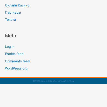
Онлайн Казино
Партнеры
Текста
Meta
Log in
Entries feed
Comments feed
WordPress.org
© 2021 AZFloodSquad.com | All Rights Reserved |
Privacy Policy
|
Sitemap