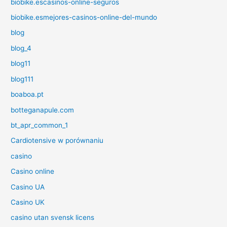
biobike.escasinos-online-seguros
biobike.esmejores-casinos-online-del-mundo
blog
blog_4
blog11
blog111
boaboa.pt
botteganapule.com
bt_apr_common_1
Cardiotensive w porównaniu
casino
Casino online
Casino UA
Casino UK
casino utan svensk licens