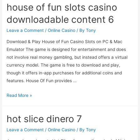
house of fun slots casino
downloadable content 6
Leave a Comment
/
Online Casino
/ By
Tony
Download & Play House of Fun Casino Slots on PC & Mac
Emulator The game is designed for entertainment and does
not involve real money gambling, but instead offers a virtual
currency model. The game is free to download and play,
though it offers in-app purchases for additional coins and
features. House Of Fun provides …
Read More »
hot slice dinero 7
Leave a Comment
/
Online Casino
/ By
Tony