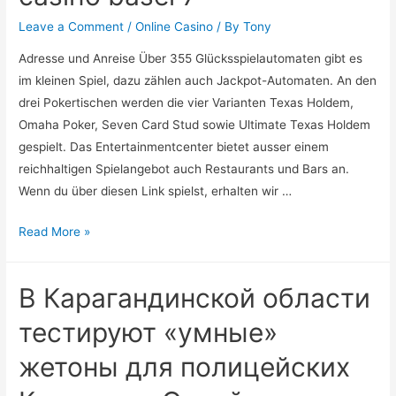
Leave a Comment
/
Online Casino
/ By
Tony
Adresse und Anreise Über 355 Glücksspielautomaten gibt es
im kleinen Spiel, dazu zählen auch Jackpot-Automaten. An den
drei Pokertischen werden die vier Varianten Texas Holdem,
Omaha Poker, Seven Card Stud sowie Ultimate Texas Holdem
gespielt. Das Entertainmentcenter bietet ausser einem
reichhaltigen Spielangebot auch Restaurants und Bars an.
Wenn du über diesen Link spielst, erhalten wir …
Read More »
В Карагандинской области
тестируют «умные»
жетоны для полицейских