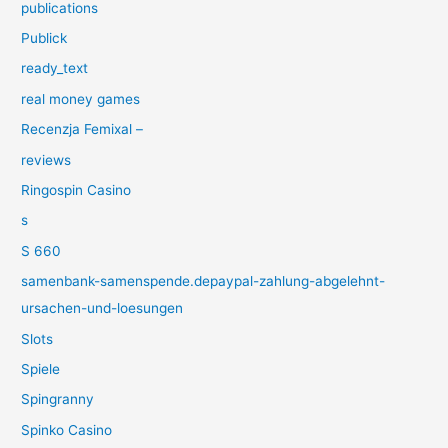
publications
Publick
ready_text
real money games
Recenzja Femixal –
reviews
Ringospin Casino
s
S 660
samenbank-samenspende.depaypal-zahlung-abgelehnt-
ursachen-und-loesungen
Slots
Spiele
Spingranny
Spinko Casino